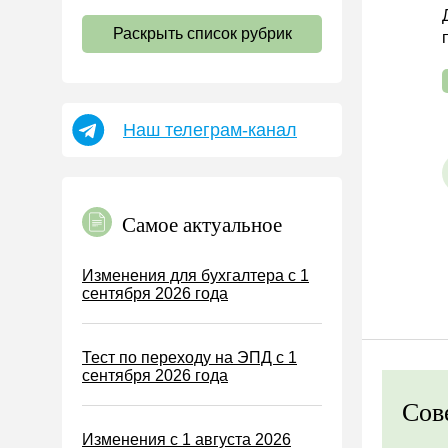
НДС
Раскрыть список рубрик
Страховые взносы 2026
Пособия
НДФЛ
Наш телеграм-канал
УСН
АУСН
Налог на имущество
Самое актуальное
Земельный налог
Транспортный налог
Изменения для бухгалтера с 1
сентября 2026 года
Налог на рекламу
Торговый сбор
Тест по переходу на ЭПД с 1
Туристический налог
сентября 2026 года
ЕСХН
Сов
ПСН
Изменения с 1 августа 2026