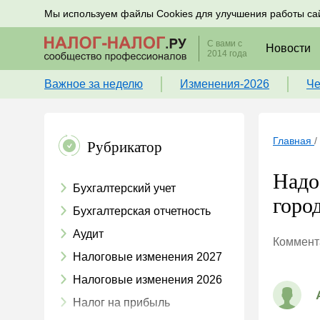
Подписывайтесь на новости по налогам, учету и к
Мы используем файлы Cookies для улучшения работы са
С вами с
Новости
2014 года
Важное за неделю
Изменения-2026
Че
Главная
/
Рубрикатор
Надо
Бухгалтерский учет
город
Бухгалтерская отчетность
Аудит
Коммента
Налоговые изменения 2027
Налоговые изменения 2026
Налог на прибыль