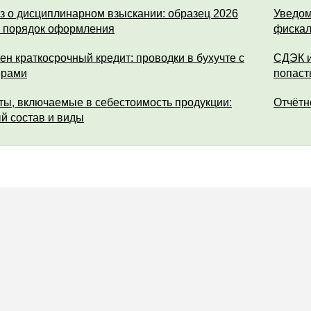
з о дисциплинарном взыскании: образец 2026
Уведом
и порядок оформления
фискал
ен краткосрочный кредит: проводки в бухучте с
СДЭК и
ерами
попаст
ты, включаемые в себестоимость продукции:
Отчётн
й состав и виды