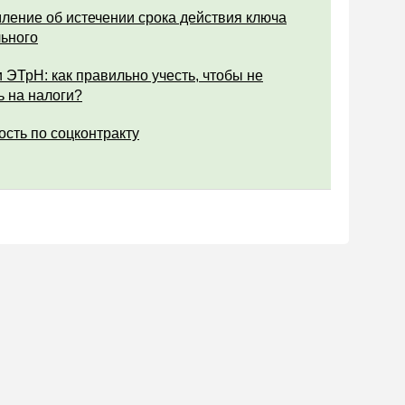
ление об истечении срока действия ключа
ьного
 ЭТрН: как правильно учесть, чтобы не
ь на налоги?
ость по соцконтракту