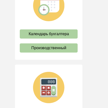
труда
Отпуск и время отдыха
Оплата труда
Социальное партнерство
Календарь бухгалтера
Ответственность и
взыскания
Пенсии
Производственный
Льготы, гарантии и
компенсации
Профстандарты и
должностные инструкции
Трудовые книжки
Кадровые документы и
образцы
Персональные данные
Стаж