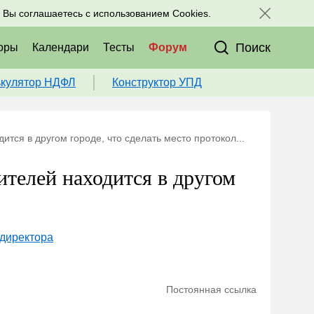
исоединяйтесь к нам в соц. сетях:
, Вы соглашаетесь с использованием Cookies.
Поиск
оры
Календари
Тесты
Форум
ькулятор НДФЛ
Конструктор УПД
тся в другом городе, что сделать место протокол...
телей находится в другом
 директора
Постоянная ссылка