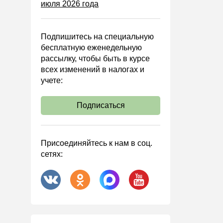
июля 2026 года
Управленческий учет
Анализ хозяйственной
деятельности (АХД)
Подпишитесь на специальную
Охрана труда и аттестация
бесплатную еженедельную
рассылку, чтобы быть в курсе
Охрана труда
всех изменений в налогах и
Валютные операции
учете:
Налоговая система РФ
Подписаться
Налоговое планирование
Финансовый контроль
Договоры
Присоединяйтесь к нам в соц.
сетях:
ООО
АО
Госзакупки
Инвестиции
Справочная информация