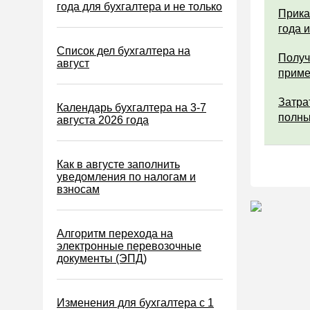
Водный налог
года для бухгалтера и не только
Прика
Экологический налог
года 
Налог на игорный бизнес
Список дел бухгалтера на
Получ
август
Акцизы
прим
Уплата налогов (взносов)
Затра
Календарь бухгалтера на 3-7
Возврат и зачет налогов
полны
августа 2026 года
Налоговые проверки
Ответственность
Как в августе заполнить
уведомления по налогам и
Статистика
взносам
Самозанятые
Банк
Алгоритм перехода на
электронные перевозочные
Онлайн-кассы ККТ ККМ
документы (ЭПД)
Блокировка счета
МСФО
Изменения для бухгалтера с 1