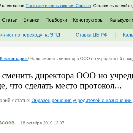
адрам
Подписаться
Пр
йта согласно
Политике использования Cookies
. Оставаясь на сайте
Статьи
Бланки
Подборки
Конструкторы
Калькулят
к-лист по переходу на ЭПД
Ставка ЦБ РФ
Кал
Комментарии
/
Надо сменить директора ООО но учредителей находи
 сменить директора ООО но учреди
е, что сделать место протокол...
рий к статье:
Образец решения учредителей о назначении
Асоев
18 октября 2019 13:07