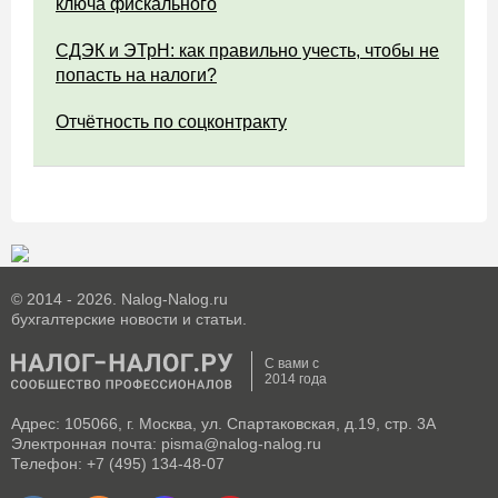
ключа фискального
СДЭК и ЭТрН: как правильно учесть, чтобы не
попасть на налоги?
Отчётность по соцконтракту
© 2014 - 2026. Nalog-Nalog.ru
бухгалтерские новости и статьи.
С вами с
2014 года
Адрес: 105066, г. Москва, ул. Спартаковская, д.19, стр. 3А
Электронная почта: pisma@nalog-nalog.ru
Телефон: +7 (495) 134-48-07