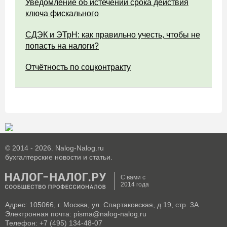
Уведомление об истечении срока действия
ключа фискального
СДЭК и ЭТрН: как правильно учесть, чтобы не
попасть на налоги?
Отчётность по соцконтракту
© 2014 - 2026. Nalog-Nalog.ru
бухгалтерские новости и статьи.
С вами с
2014 года
Адрес: 105066, г. Москва, ул. Спартаковская, д.19, стр. 3А
Электронная почта: pisma@nalog-nalog.ru
Телефон: +7 (495) 134-48-07