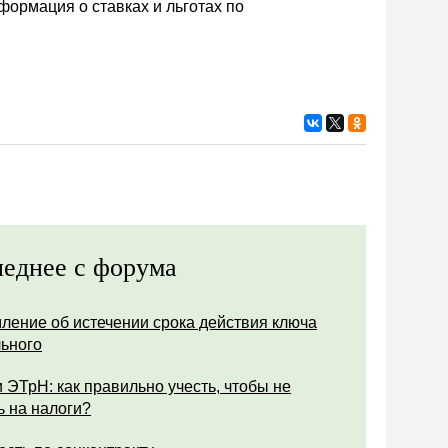
ормация о ставках и льготах по
еднее с форума
ление об истечении срока действия ключа
ьного
 ЭТрН: как правильно учесть, чтобы не
ь на налоги?