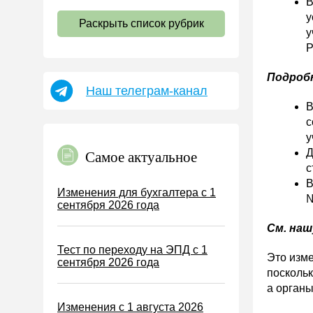
В
НДС
у
Раскрыть список рубрик
Страховые взносы 2026
у
Р
Пособия
НДФЛ
Подробн
Наш телеграм-канал
УСН
В
АУСН
с
у
Налог на имущество
Д
Самое актуальное
Земельный налог
с
В
Транспортный налог
Изменения для бухгалтера с 1
№
сентября 2026 года
Налог на рекламу
См. на
Торговый сбор
Тест по переходу на ЭПД с 1
Туристический налог
Это изме
сентября 2026 года
поскольк
ЕСХН
а органы
ПСН
Изменения с 1 августа 2026