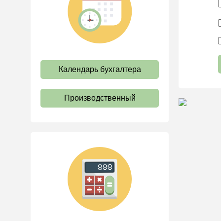
труда
Отпуск и время отдыха
Оплата труда
Социальное партнерство
Календарь бухгалтера
Ответственность и
взыскания
Пенсии
Производственный
Льготы, гарантии и
компенсации
Профстандарты и
должностные инструкции
Трудовые книжки
Кадровые документы и
образцы
Персональные данные
Стаж