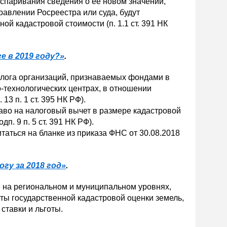
оспаривания сведения о ее новом значении,
авлении Росреестра или суда, будут
й кадастровой стоимости (п. 1.1 ст. 391 НК
е в 2019 году?»
.
налога организаций, признаваемых фондами в
-технологических центрах, в отношении
13 п. 1 ст. 395 НК РФ).
аво на налоговый вычет в размере кадастровой
п. 9 п. 5 ст. 391 НК РФ).
таться на бланке из приказа ФНС от 30.08.2018
гу за 2018 год»
.
е на региональном и муниципальном уровнях,
ты государственной кадастровой оценки земель,
ставки и льготы.