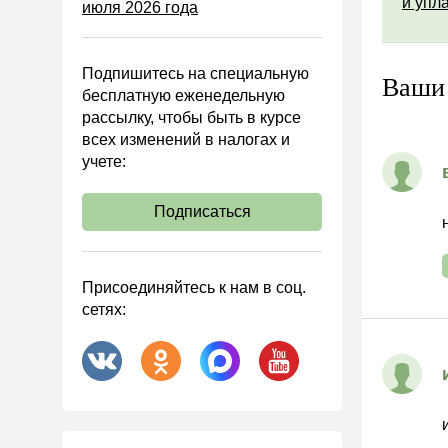
и упл
июля 2026 года
Управленческий учет
Анализ хозяйственной
деятельности (АХД)
Подпишитесь на специальную
Ваши
Охрана труда и аттестация
бесплатную еженедельную
рассылку, чтобы быть в курсе
Охрана труда
всех изменений в налогах и
Валютные операции
учете:
Налоговая система РФ
Подписаться
Налоговое планирование
Финансовый контроль
Договоры
Присоединяйтесь к нам в соц.
сетях:
ООО
АО
Госзакупки
Инвестиции
Справочная информация