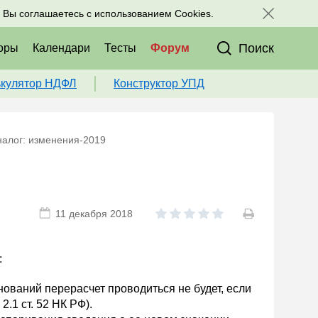
исоединяйтесь к нам в соц. сетях:
, Вы соглашаетесь с использованием Cookies.
Поиск
оры
Календари
Тесты
Форум
ькулятор НДФЛ
Конструктор УПД
алог: изменения-2019
11 декабря 2018
:
нований перерасчет проводиться не будет, если
.1 ст. 52 НК РФ).