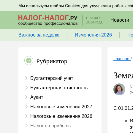
Подписывайтесь на новости по налогам, учету и к
Мы используем файлы Cookies для улучшения работы са
С вами с
Новости
2014 года
Важное за неделю
Изменения-2026
Че
Главная
/
Рубрикатор
Земе
Бухгалтерский учет
С
Бухгалтерская отчетность
У
Аудит
Налоговые изменения 2027
С 01.01.
Налоговые изменения 2026
В
Налог на прибыль
э