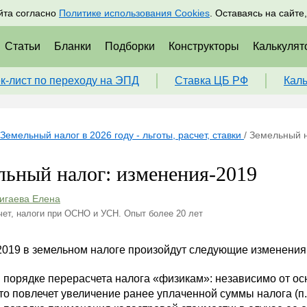
адрам
Подписаться
Пр
йта согласно
Политике использования Cookies
. Оставаясь на сайте
Статьи
Бланки
Подборки
Конструкторы
Калькулят
к-лист по переходу на ЭПД
Ставка ЦБ РФ
Кал
Земельный налог в 2026 году - льготы, расчет, ставки
/
Земельный н
льный налог: изменения-2019
игаева Елена
чет, налоги при ОСНО и УСН. Опыт более 20 лет
2019 в земельном налоге произойдут следующие изменения
 порядке перерасчета налога «физикам»: независимо от ос
то повлечет увеличение ранее уплаченной суммы налога (п. 2