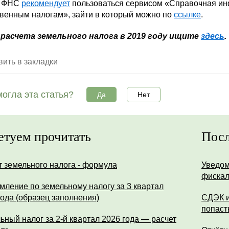
у ФНС
рекомендует
пользоваться сервисом «Справочная инф
венным налогам», зайти в который можно по
ссылке
.
расчета земельного налога в 2019 году ищите
здесь
.
ить в закладки
огла эта статья?
Да
Нет
етуем прочитать
Посл
т земельного налога - формула
Уведом
фискал
мление по земельному налогу за 3 квартал
года (образец заполнения)
СДЭК и
попаст
ьный налог за 2-й квартал 2026 года — расчет