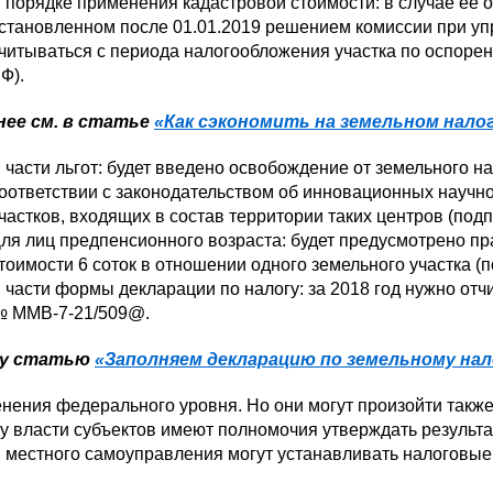
 порядке применения кадастровой стоимости: в случае ее 
становленном после 01.01.2019 решением комиссии при упр
читываться с периода налогообложения участка по оспоренно
Ф).
ее см. в статье
«Как сэкономить на земельном налог
 части льгот: будет введено освобождение от земельного 
оответствии с законодательством об инновационных научно
частков, входящих в состав территории таких центров (подп. 
ля лиц предпенсионного возраста: будет предусмотрено пр
тоимости 6 соток в отношении одного земельного участка (под
 части формы декларации по налогу: за 2018 год нужно отчи
 ММВ-7-21/509@.
шу статью
«Заполняем декларацию по земельному нало
нения федерального уровня. Но они могут произойти такж
у власти субъектов имеют полномочия утверждать результа
 местного самоуправления могут устанавливать налоговые 