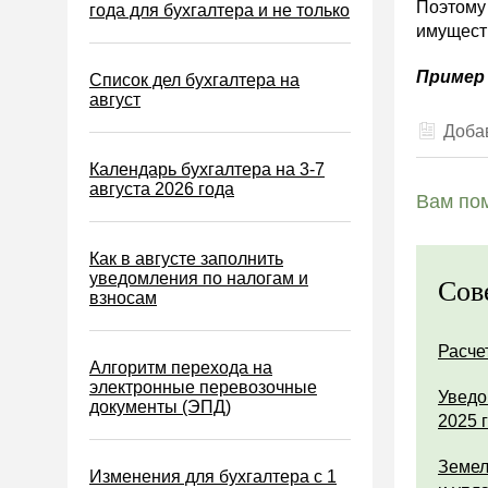
Поэтом
Водный налог
года для бухгалтера и не только
имущест
Экологический налог
Пример 
Налог на игорный бизнес
Список дел бухгалтера на
август
Акцизы
Добав
Уплата налогов (взносов)
Календарь бухгалтера на 3-7
Возврат и зачет налогов
августа 2026 года
Вам пом
Налоговые проверки
Ответственность
Как в августе заполнить
уведомления по налогам и
Сов
Статистика
взносам
Самозанятые
Расче
Банк
Алгоритм перехода на
электронные перевозочные
Онлайн-кассы ККТ ККМ
Уведо
документы (ЭПД)
2025 
Блокировка счета
МСФО
Земел
Изменения для бухгалтера с 1