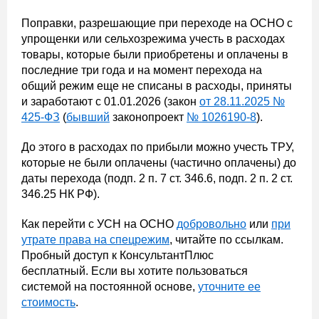
Поправки, разрешающие при переходе на ОСНО с
упрощенки или сельхозрежима учесть в расходах
товары, которые были приобретены и оплачены в
последние три года и на момент перехода на
общий режим еще не списаны в расходы, приняты
и заработают с 01.01.2026 (закон
от 28.11.2025 №
425-ФЗ
(
бывший
законопроект
№ 1026190-8
).
До этого в расходах по прибыли можно учесть ТРУ,
которые не были оплачены (частично оплачены) до
даты перехода (подп. 2 п. 7 ст. 346.6, подп. 2 п. 2 ст.
346.25 НК РФ).
Как перейти с УСН на ОСНО
добровольно
или
при
утрате права на спецрежим
, читайте по ссылкам.
Пробный доступ к КонсультантПлюс
бесплатный. Если вы хотите пользоваться
системой на постоянной основе,
уточните ее
стоимость
.