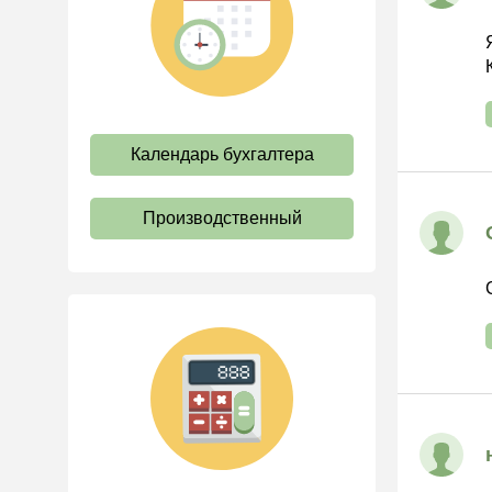
труда
Отпуск и время отдыха
Оплата труда
Социальное партнерство
Календарь бухгалтера
Ответственность и
взыскания
Пенсии
Производственный
Льготы, гарантии и
компенсации
Профстандарты и
должностные инструкции
Трудовые книжки
Кадровые документы и
образцы
Персональные данные
Стаж