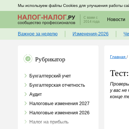
Подписывайтесь на новости по налогам, учету и к
Мы используем файлы Cookies для улучшения работы са
С вами с
Новости
2014 года
Важное за неделю
Изменения-2026
Че
Главная
/
Рубрикатор
Тест
Бухгалтерский учет
Проверь
Бухгалтерская отчетность
у вас не
Аудит
конце т
Налоговые изменения 2027
Налоговые изменения 2026
Налог на прибыль