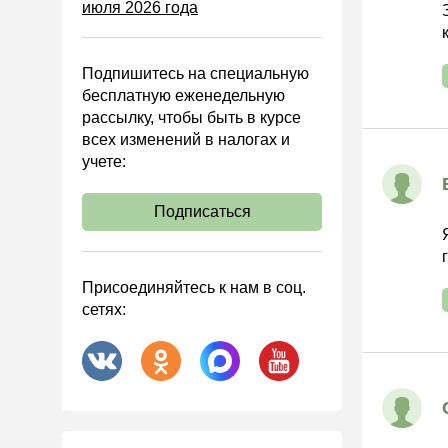
июля 2026 года
Управленческий учет
Анализ хозяйственной
деятельности (АХД)
Подпишитесь на специальную
Охрана труда и аттестация
бесплатную еженедельную
рассылку, чтобы быть в курсе
Охрана труда
всех изменений в налогах и
Валютные операции
учете:
Налоговая система РФ
Подписаться
Налоговое планирование
Финансовый контроль
Договоры
Присоединяйтесь к нам в соц.
сетях:
ООО
АО
Госзакупки
Инвестиции
Справочная информация