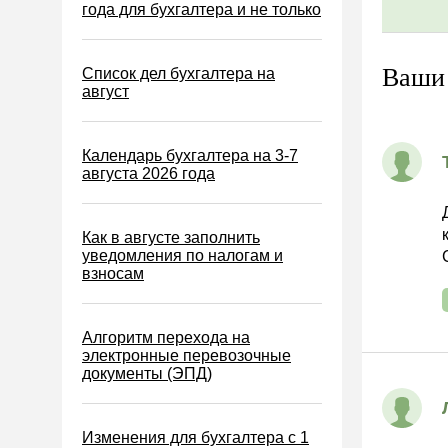
Водный налог
года для бухгалтера и не только
Экологический налог
Налог на игорный бизнес
Ваши
Список дел бухгалтера на
август
Акцизы
Уплата налогов (взносов)
Календарь бухгалтера на 3-7
Возврат и зачет налогов
августа 2026 года
Налоговые проверки
Ответственность
Как в августе заполнить
уведомления по налогам и
Статистика
взносам
Самозанятые
Банк
Алгоритм перехода на
электронные перевозочные
Онлайн-кассы ККТ ККМ
документы (ЭПД)
Блокировка счета
МСФО
Изменения для бухгалтера с 1