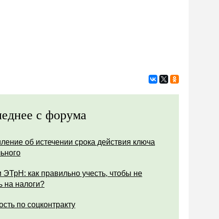
еднее с форума
ление об истечении срока действия ключа
ьного
 ЭТрН: как правильно учесть, чтобы не
ь на налоги?
ость по соцконтракту