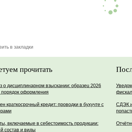
ить в закладки
етуем прочитать
Посл
з о дисциплинарном взыскании: образец 2026
Уведом
и порядок оформления
фискал
ен краткосрочный кредит: проводки в бухучте с
СДЭК и
ерами
попаст
ты, включаемые в себестоимость продукции:
Отчётн
й состав и виды