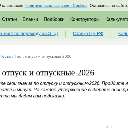
адрам
Подписаться
Пр
йта согласно
Политике использования Cookies
. Оставаясь на сайте
Статьи
Бланки
Подборки
Конструкторы
Калькулят
к-лист по переходу на ЭПД
Ставка ЦБ РФ
Кал
Тесты
/
Тест: отпуск и отпускные 2026
: отпуск и отпускные 2026
те свои знания по отпуску и отпускным-2026. Пройдите
 более 5 минут. На каждое утверждение выберите один пр
еста мы дадим вам подсказки.