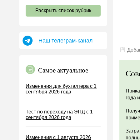
НДС
Раскрыть список рубрик
Страховые взносы 2026
Пособия
НДФЛ
Наш телеграм-канал
УСН
Добав
АУСН
Налог на имущество
Самое актуальное
Сов
Земельный налог
Транспортный налог
Изменения для бухгалтера с 1
Прика
сентября 2026 года
Налог на рекламу
года 
Торговый сбор
Получ
Тест по переходу на ЭПД с 1
Туристический налог
сентября 2026 года
прим
ЕСХН
Затра
ПСН
Изменения с 1 августа 2026
полны