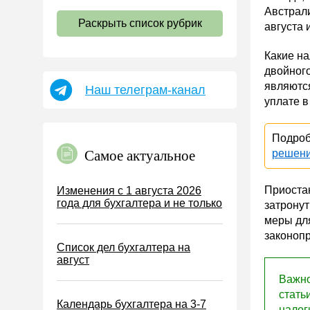
НДС
Австрали
Раскрыть список рубрик
августа 
Страховые взносы 2026
Пособия
Какие на
двойног
НДФЛ
являются
Наш телеграм-канал
УСН
уплате в
АУСН
Налог на имущество
Подроб
Самое актуальное
решен
Земельный налог
Транспортный налог
Приоста
Изменения с 1 августа 2026
года для бухгалтера и не только
Налог на рекламу
затронут
меры для
Торговый сбор
законопр
Список дел бухгалтера на
Туристический налог
август
ЕСХН
Важно
ПСН
стать
Календарь бухгалтера на 3-7
налог