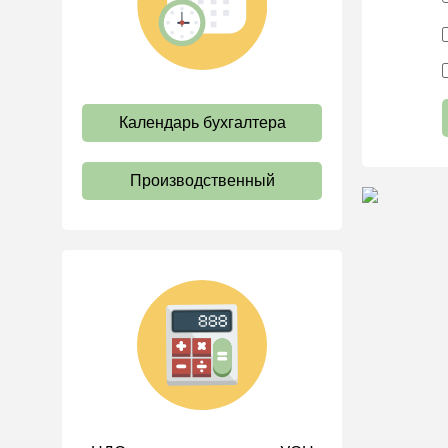
труда
Отпуск и время отдыха
Оплата труда
Социальное партнерство
Календарь бухгалтера
Ответственность и
взыскания
Производственный
Пенсии
Льготы, гарантии и
компенсации
Профстандарты и
должностные инструкции
Трудовые книжки
Кадровые документы и
образцы
Персональные данные
Стаж