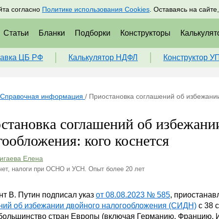
адрам
Подписаться
Пр
йта согласно
Политике использования Cookies
. Оставаясь на сайте
Статьи
Бланки
Подборки
Конструкторы
Калькулят
авка ЦБ РФ
Калькулятор НДФЛ
Конструктор У
Справочная информация
/
Приостановка соглашений об избежании
становка соглашений об избежани
гообложения: кого коснется
игаева Елена
чет, налоги при ОСНО и УСН. Опыт более 20 лет
т В. Путин подписал указ
от 08.08.2023 № 585
, приостана
ний об избежании двойного налогообложения (СИДН)
с 38 
большинство стран Европы (включая Германию, Францию, Ит