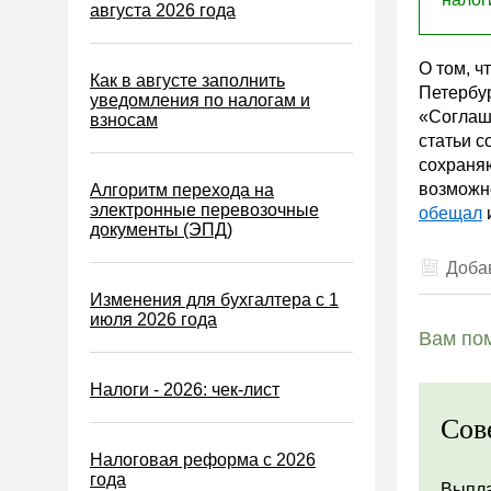
Водный налог
августа 2026 года
Экологический налог
О том, ч
Налог на игорный бизнес
Как в августе заполнить
Петербу
уведомления по налогам и
Акцизы
«Соглаш
взносам
статьи с
Уплата налогов (взносов)
сохраня
Возврат и зачет налогов
возможно
Алгоритм перехода на
электронные перевозочные
обещал
Налоговые проверки
документы (ЭПД)
Ответственность
Добав
Статистика
Изменения для бухгалтера с 1
июля 2026 года
Самозанятые
Вам пом
Банк
Налоги - 2026: чек-лист
Онлайн-кассы ККТ ККМ
Сов
Блокировка счета
Налоговая реформа с 2026
МСФО
года
Выпла