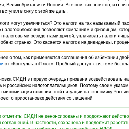
я, Великобритания и Япония. Все они, как понятно, из спи
и вступил в силу с этой же даты.
логи могут увеличиться? Это налоги на так называемый п
о налогообложения позволяют компаниям и физлицам, котор
 налоговыми резидентами другой, уплачивать налоги лишь 
 обеих странах. Это касается налогов на дивиденды, процен
нее о том, как применяются соглашения об избежании двой
ии
от «КонсультантПлюс». Пробный доступ к системе беспл
новка СИДН в первую очередь призвана воздействовать на
ь и российских налогоплательщиков. Поэтому своим указо
 минимизации влияния этой ситуации на экономику России
оект о приостановке действия соглашений.
 отметить: СИДН не денонсированы и продолжают действо
и соглашений. В частности, сохранена и продолжит работа
и, уплаченные за рубежом, в счет российского НДФЛ.