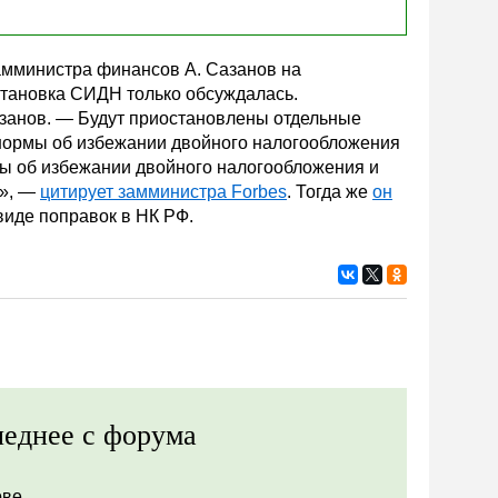
замминистра финансов А. Сазанов на
тановка СИДН только обсуждалась.
азанов. — Будут приостановлены отдельные
ц нормы об избежании двойного налогообложения
мы об избежании двойного налогообложения и
у», —
цитирует замминистра Forbes
. Тогда же
он
иде поправок в НК РФ.
еднее с форума
ове