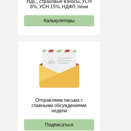
НДС, страховые взносы, УСН
6%, УСН 15%, НДФЛ, пени
ИП
Калькуляторы
Отправляем письма с
главными обсуждениями
недели
Подписаться