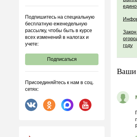
Управленческий учет
едино
Анализ хозяйственной
Подпишитесь на специальную
деятельности (АХД)
Инфор
бесплатную еженедельную
Охрана труда и аттестация
рассылку, чтобы быть в курсе
Закон
всех изменений в налогах и
Охрана труда
огоро
учете:
году
Валютные операции
Налоговая система РФ
Подписаться
Налоговое планирование
Ваши
Финансовый контроль
Присоединяйтесь к нам в соц.
Договоры
сетях:
ООО
АО
Госзакупки
Инвестиции
Справочная информация