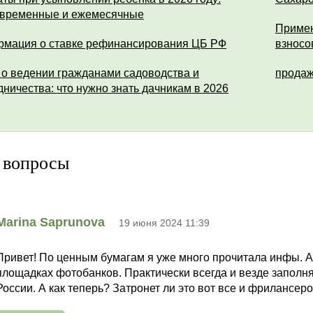
временные и ежемесячные
Примен
мация о ставке рефинансирования ЦБ РФ
взносо
 о ведении гражданами садоводства и
продаж
дничества: что нужно знать дачникам в 2026
 вопросы
Marina Saprunova
19 июня 2024 11:39
Привет! По ценным бумагам я уже много прочитала инфы. 
площадках фотобанков. Практически всегда и везде заполн
России. А как теперь? Затронет ли это вот все и фрилансер