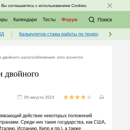
исоединяйтесь к нам в соц. сетях:
, Вы соглашаетесь с использованием Cookies.
Поиск
оры
Календари
Тесты
Форум
ПД
Калькулятор стажа работы по трудовой книжке для
 двойного налогообложения: кого коснется
и двойного
09 августа 2023
вливающий действие некоторых положений
странами. Среди них такие государства, как США,
алию, Испанию, Кипр и пр.), а также