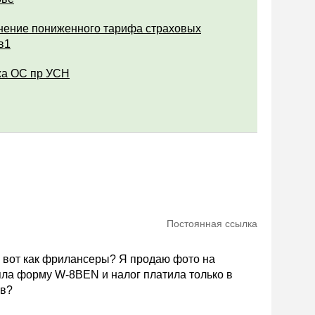
ение пониженного тарифа страховых
в1
а ОС пр УСН
Постоянная ссылка
А вот как фрилансеры? Я продаю фото на
яла форму W-8BEN и налог платила только в
ов?