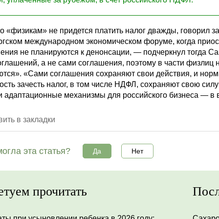
то «физикам» не придется платить налог дважды, говорил 
ргском международном экономическом форуме, когда приос
ения не планируются к денонсации, — подчеркнул тогда С
оглашений, а не сами соглашения, поэтому в части физли
ются». «Сами соглашения сохраняют свои действия, и нор
сть зачесть налог, в том числе НДФЛ, сохраняют свою сил
и адаптационные механизмы для российского бизнеса — в в
ить в закладки
огла эта статья?
Да
Нет
етуем прочитать
Посл
ты при усыновлении ребенка в 2026 году:
Сахар