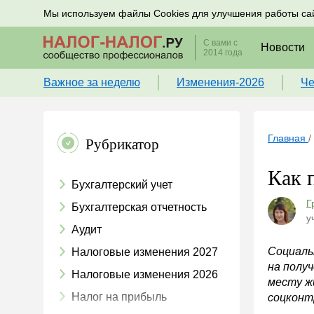
Подписывайтесь на новости по налогам, учету и к
Мы используем файлы Cookies для улучшения работы са
С вами с
Новости
2014 года
Важное за неделю
Изменения-2026
Че
Главная
/
Рубрикатор
Как 
Бухгалтерский учет
Г
Бухгалтерская отчетность
у
Аудит
Социаль
Налоговые изменения 2027
на полу
Налоговые изменения 2026
месту ж
Налог на прибыль
соцконт