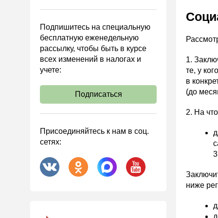
Управленческий учет
Соци
Анализ хозяйственной
Подпишитесь на специальную
деятельности (АХД)
бесплатную еженедельную
Рассмотр
Охрана труда и аттестация
рассылку, чтобы быть в курсе
всех изменений в налогах и
Охрана труда
1. Заклю
учете:
те, у к
Валютные операции
в конкре
Налоговая система РФ
(до меся
Подписаться
Налоговое планирование
2. На чт
Финансовый контроль
Присоединяйтесь к нам в соц.
д
Договоры
сетях:
с
ООО
3
АО
Заключит
Госзакупки
ниже ре
Инвестиции
д
Справочная информация
д