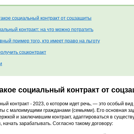
такое социальный контракт от соцзащиты
альный контракт: на что можно потратить
вный пример того, кто имеет право на льготу
получить соцконтракт
и
такое социальный контракт от соцз
ый контракт - 2023, о котором идет речь, — это особый ви
ты с малоимущими гражданами (семьями). Его основная за
ержкой и заключившим контракт, адаптироваться в существ
, начать зарабатывать. Согласно такому договору: