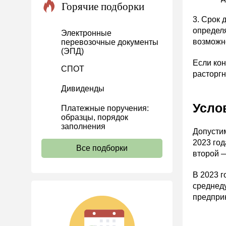
Горячие подборки
Проекты
3. Срок 
Банк касса
определя
Электронные
возможн
перевозочные документы
Расчеты
(ЭПД)
Учет затрат
Если кон
СПОТ
расторгн
Учет ОС и НМА
Дивиденды
Учет МПЗ
Усло
Платежные поручения:
Зарплаты и кадры
образцы, порядок
Основы трудового
заполнения
Допустим
законодательства
2023 год
Все подборки
Прием на работу и переводы
второй —
Увольнение
В 2023 г
Трудовой договор
среднед
предприн
Коллективный договор и
локальные акты
Рабочее время и режим