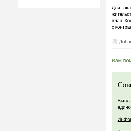
Для закл
жительст
план. Ко
с контра
Добав
Вам пом
Сов
Выпла
едино
Инфор