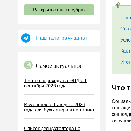
НДС
Раскрыть список рубрик
Страховые взносы 2026
Что 
Пособия
Соци
НДФЛ
Наш телеграм-канал
УСН
Усло
АУСН
Как 
Налог на имущество
Итог
Самое актуальное
Земельный налог
Транспортный налог
Тест по переходу на ЭПД с 1
сентября 2026 года
Что 
Налог на рекламу
Торговый сбор
Социальн
Изменения с 1 августа 2026
Туристический налог
соцзащи
года для бухгалтера и не только
соцподд
ЕСХН
ситуации
ПСН
Список дел бухгалтера на