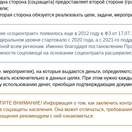
дна сторона (соцзащита) предоставляет второй стороне (гр
ели;
торая сторона обязуется реализовать цели, задачи, меропр
ие «соцконтракт» появилось еще в 2012 году в ФЗ от 17.0
деральном уровне стартовало с 2020 года, а с 2021-го под
пной всем регионам. Именно благодаря постановлению Пра
жности соцпомощи на основании соцконтракта расширилис
 е. мероприятия), на которые выдаются деньги, определяю
вать исключительно в данных целях. При этом нужно кажд
 использованию денег, приобщая подтверждающие документы
ИТЕ ВНИМАНИЕ! Информация о том, как заключить контрак
в соцзащиты населения. Она может отличаться, требования
ращения рекомендуем с ней ознакомиться.