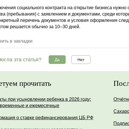
ючения социального контракта на открытие бизнеса нужно 
ва (пребывания) с заявлением и документами, среди котор
нкретный перечень документов и условия оформления следу
ктом решается обычно за 10–30 дней.
ить в закладки
огла эта статья?
Да
Нет
етуем прочитать
Посл
ты при усыновлении ребенка в 2026 году:
Отчётн
временные и ежемесячные
Сахар
мация о ставке рефинансирования ЦБ РФ
Подпис