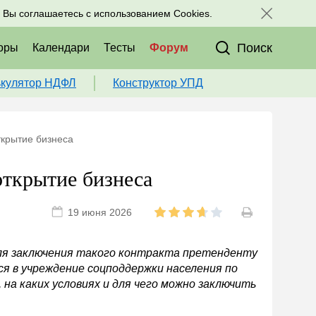
исоединяйтесь к нам в соц. сетях:
, Вы соглашаетесь с использованием Cookies.
Поиск
оры
Календари
Тесты
Форум
ькулятор НДФЛ
Конструктор УПД
ткрытие бизнеса
открытие бизнеса
19 июня 2026
ля заключения такого контракта претенденту
я в учреждение соцподдержки населения по
на каких условиях и для чего можно заключить