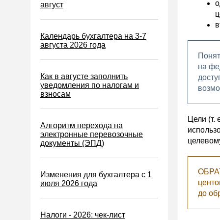
о
Водный налог
август
ц
Экологический налог
в
Налог на игорный бизнес
Календарь бухгалтера на 3-7
августа 2026 года
Акцизы
Понят
Уплата налогов (взносов)
на фе
Как в августе заполнить
досту
Возврат и зачет налогов
уведомления по налогам и
возмо
взносам
Налоговые проверки
Ответственность
Цели (т.
Алгоритм перехода на
Статистика
использо
электронные перевозочные
целевому
документы (ЭПД)
Самозанятые
Банк
ОБРАТ
Изменения для бухгалтера с 1
Онлайн-кассы ККТ ККМ
центо
июля 2026 года
Блокировка счета
до об
МСФО
Налоги - 2026: чек-лист