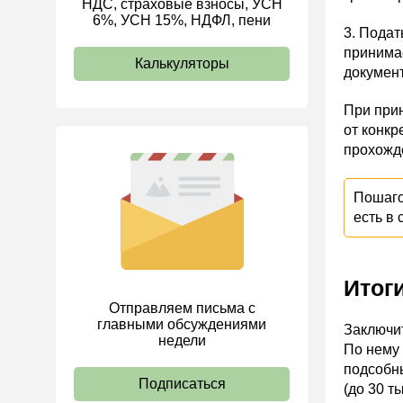
НДС, страховые взносы, УСН
6%, УСН 15%, НДФЛ, пени
ИП
3. Пода
принима
Калькуляторы
документ
При прин
от конкр
прохожде
Пошаго
есть в 
Итог
Отправляем письма с
главными обсуждениями
Заключит
недели
По нему 
подсобны
Подписаться
(до 30 т