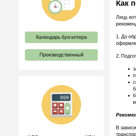
Как 
труда
Отпуск и время отдыха
Лицу, ко
рекомен
Оплата труда
Социальное партнерство
1. До об
Календарь бухгалтера
оформлен
Ответственность и
взыскания
Производственный
2. Подго
Пенсии
Льготы, гарантии и
з
компенсации
п
с
Профстандарты и
б
должностные инструкции
б
Трудовые книжки
к
Кадровые документы и
образцы
Рекомен
Персональные данные
В зависи
Стаж
транспор