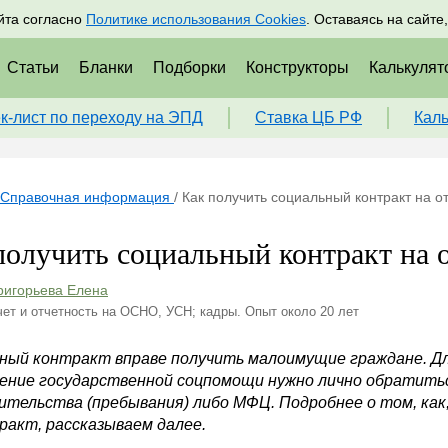
адрам
Подписаться
Пр
йта согласно
Политике использования Cookies
. Оставаясь на сайте
Статьи
Бланки
Подборки
Конструкторы
Калькулят
к-лист по переходу на ЭПД
Ставка ЦБ РФ
Кал
Справочная информация
/
Как получить социальный контракт на о
получить социальный контракт на 
ригорьева Елена
чет и отчетность на ОСНО, УСН; кадры. Опыт около 20 лет
ный контракт вправе получить малоимущие граждане. Д
чение государственной соцпомощи нужно лично обратитьс
ительства (пребывания) либо МФЦ. Подробнее о том, как, 
ракт, рассказываем далее.