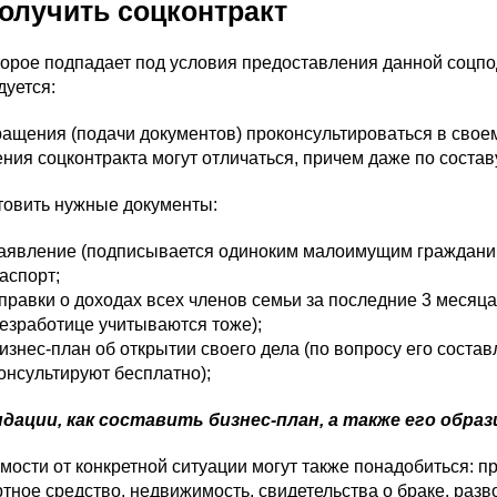
получить соцконтракт
торое подпадает под условия предоставления данной соцпо
дуется:
ращения (подачи документов) проконсультироваться в своем
ия соцконтракта могут отличаться, причем даже по состав
товить нужные документы:
аявление (подписывается одиноким малоимущим граждани
аспорт;
правки о доходах всех членов семьи за последние 3 месяц
езработице учитываются тоже);
изнес-план об открытии своего дела (по вопросу его соста
онсультируют бесплатно);
дации, как составить бизнес-план, а также его обра
мости от конкретной ситуации могут также понадобиться:
тное средство, недвижимость, свидетельства о браке, разв