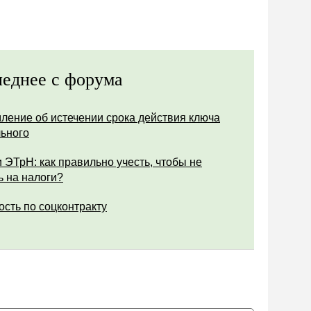
еднее с форума
ление об истечении срока действия ключа
ьного
 ЭТрН: как правильно учесть, чтобы не
ь на налоги?
ость по соцконтракту