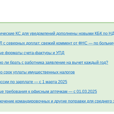
ические КС для уведомлений дополнены новыми КБК по Н
 с северных доплат: свежий коммент от ФНС — по больн
е форматы счета-фактуры и УПД
о ли брать с работника заявление на вычет каждый год?
о срок уплаты имущественных налогов
ссии по зарплате — с 1 марта 2025
е требования к офисным аптечкам — с 01.03.2025
ючение командировочных и другие поправки для среднего 