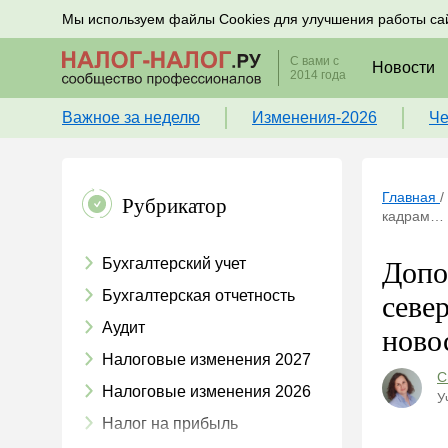
Подписывайтесь на новости по налогам, учету и к
Мы используем файлы Cookies для улучшения работы са
С вами с
Новости
2014 года
Важное за неделю
Изменения-2026
Че
Главная
/
Рубрикатор
кадрам… и
Бухгалтерский учет
Допо
Бухгалтерская отчетность
севе
Аудит
ново
Налоговые изменения 2027
С
Налоговые изменения 2026
У
Налог на прибыль