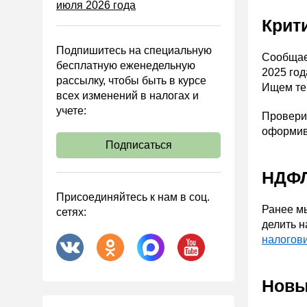
июля 2026 года
Управленческий учет
Крит
Анализ хозяйственной
деятельности (АХД)
Подпишитесь на специальную
Сообщае
Охрана труда и аттестация
бесплатную еженедельную
2025 го
рассылку, чтобы быть в курсе
Охрана труда
Ищем тек
всех изменений в налогах и
Валютные операции
учете:
Провери
Налоговая система РФ
оформив
Подписаться
Налоговое планирование
Финансовый контроль
НДФЛ
Договоры
Присоединяйтесь к нам в соц.
Ранее мы
сетях:
ООО
делить 
АО
налогов
Госзакупки
Инвестиции
Новы
Справочная информация