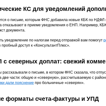
ические КС для уведомлений допо
тся о письме, которым ФНС добавила новые КБК по НДФЛ в
да отказывают в приеме уведомления о ЕНП. Например, КБ
ст документа.
ть уведомление по налогам перед отправкой вам помогут
р
 пробный доступ к «КонсультантПлюс».
 с северных доплат: свежий комм
 рассказывали о письме, в котором ФНС сказала, что отпу
на две части: общую и «северную», рассчитываемую с рай
ики дали пояснение
про больничные «северян».
е форматы счета-фактуры и УПД