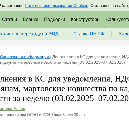
адрам
Подписаться
Пр
йта согласно
Политике использования Cookies
. Оставаясь на сайте
Статьи
Бланки
Подборки
Конструкторы
Калькулят
к-лист по переходу на ЭПД
Ставка ЦБ РФ
Кал
Справочная информация
/
Дополнения в КС для уведомления, НД
 другие интересные новости за неделю (03.02.2025–07.02.2025)
лнения в КС для уведомления, Н
рянам, мартовские новшества по к
сти за неделю (03.02.2025–07.02.20
игаева Елена
чет, налоги при ОСНО и УСН. Опыт более 20 лет