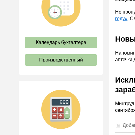
труда
Не проп
Отпуск и время отдыха
году»
. С
Оплата труда
Социальное партнерство
Новы
Календарь бухгалтера
Ответственность и
взыскания
Напомин
Пенсии
аптечки 
Производственный
Льготы, гарантии и
компенсации
Искл
Профстандарты и
зара
должностные инструкции
Трудовые книжки
Минтруд 
Кадровые документы и
сентябр
образцы
Персональные данные
Добав
Стаж