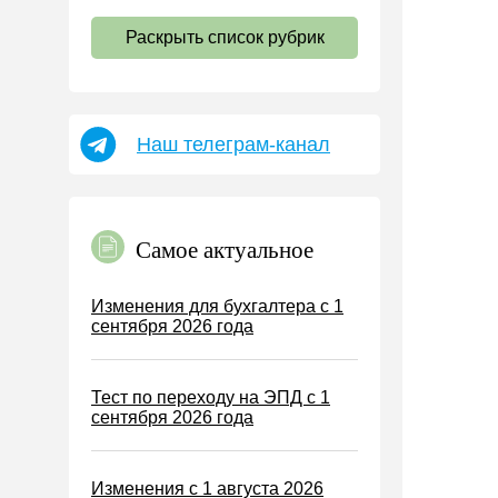
НДС
Раскрыть список рубрик
Страховые взносы 2026
Пособия
НДФЛ
Наш телеграм-канал
УСН
АУСН
Налог на имущество
Самое актуальное
Земельный налог
Транспортный налог
Изменения для бухгалтера с 1
сентября 2026 года
Налог на рекламу
Торговый сбор
Тест по переходу на ЭПД с 1
Туристический налог
сентября 2026 года
ЕСХН
ПСН
Изменения с 1 августа 2026