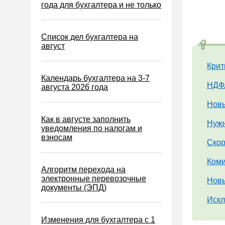
Водный налог
года для бухгалтера и не только
Экологический налог
Налог на игорный бизнес
Список дел бухгалтера на
август
Акцизы
Крит
Уплата налогов (взносов)
Календарь бухгалтера на 3-7
Возврат и зачет налогов
НДФЛ
августа 2026 года
Налоговые проверки
Новы
Ответственность
Как в августе заполнить
Нужн
уведомления по налогам и
Статистика
взносам
Скор
Самозанятые
Коми
Банк
Алгоритм перехода на
электронные перевозочные
Онлайн-кассы ККТ ККМ
Новы
документы (ЭПД)
Блокировка счета
Искл
МСФО
Изменения для бухгалтера с 1