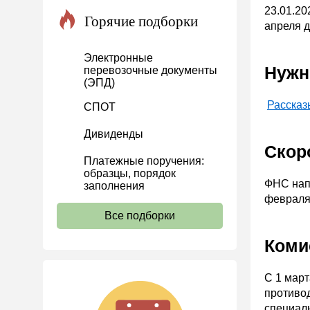
23.01.20
Проекты
Горячие подборки
апреля 
Банк касса
Электронные
Расчеты
Нужн
перевозочные документы
(ЭПД)
Учет затрат
Расска
Учет ОС и НМА
СПОТ
Учет МПЗ
Дивиденды
Скор
Зарплаты и кадры
Платежные поручения:
Основы трудового
образцы, порядок
ФНС напо
законодательства
заполнения
февраля
Прием на работу и переводы
Все подборки
Увольнение
Коми
Трудовой договор
Коллективный договор и
С 1 март
локальные акты
противо
Рабочее время и режим
специал