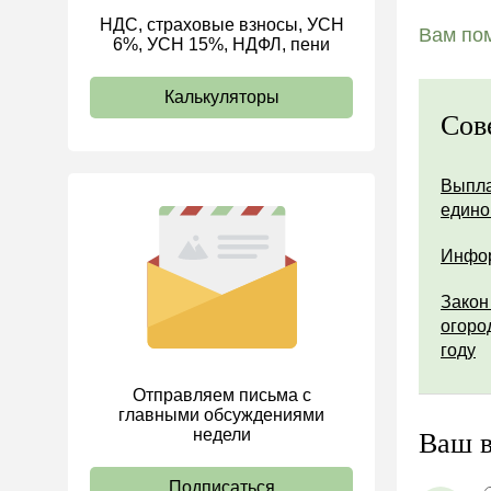
НДС, страховые взносы, УСН
ИП
Вам пом
6%, УСН 15%, НДФЛ, пени
Калькуляторы
Сов
Выпла
едино
Инфор
Закон
огоро
году
Отправляем письма с
главными обсуждениями
недели
Ваш 
Подписаться