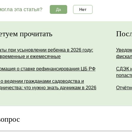
огла эта статья?
Да
Нет
етуем прочитать
Посл
ты при усыновлении ребенка в 2026 году:
Уведом
временные и ежемесячные
фискал
мация о ставке рефинансирования ЦБ РФ
СДЭК и
попаст
 о ведении гражданами садоводства и
дничества: что нужно знать дачникам в 2026
Отчётн
вопрос