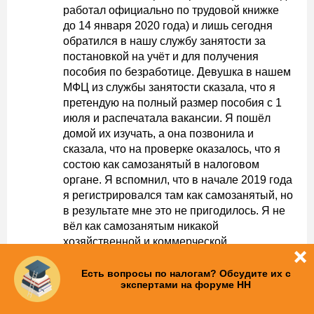
работал официально по трудовой книжке
до 14 января 2020 года) и лишь сегодня
обратился в нашу службу занятости за
постановкой на учёт и для получения
пособия по безработице. Девушка в нашем
МФЦ из службы занятости сказала, что я
претендую на полный размер пособия с 1
июля и распечатала вакансии. Я пошёл
домой их изучать, а она позвонила и
сказала, что на проверке оказалось, что я
состою как самозанятый в налоговом
органе. Я вспомнил, что в начале 2019 года
я регистрировался там как самозанятый, но
в результате мне это не пригодилось. Я не
вёл как самозанятым никакой
хозяйственной и коммерческой
деятельности, не отчислял налоги, тк
вообще ничего не велось как бизнес.
Есть вопросы по налогам? Обсудите их с
экспертами на форуме НН
Сказал об этом Светлане из Службы
занятости.