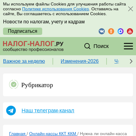
Мы используем файлы Cookies для улучшения работы сайта
согласно
Политике использования Cookies
. Оставаясь на
сайте, Вы соглашаетесь с использованием Cookies.
Новости по налогам, учету и кадрам
Подписаться
Поиск
Важное за неделю
Изменения-2026
Чек-лист
Рубрикатор
Наш телеграм-канал
Главная
/
Онлайн-кассы ККТ ККМ
/
Нужна ли онлайн-касса