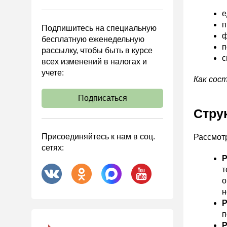
Управленческий учет
е
Анализ хозяйственной
п
Подпишитесь на специальную
деятельности (АХД)
ф
бесплатную еженедельную
Охрана труда и аттестация
п
рассылку, чтобы быть в курсе
с
всех изменений в налогах и
Охрана труда
учете:
Валютные операции
Как сос
Налоговая система РФ
Подписаться
Налоговое планирование
Стру
Финансовый контроль
Присоединяйтесь к нам в соц.
Рассмотр
Договоры
сетях:
Р
ООО
т
АО
о
Госзакупки
н
Р
Инвестиции
п
Справочная информация
Р