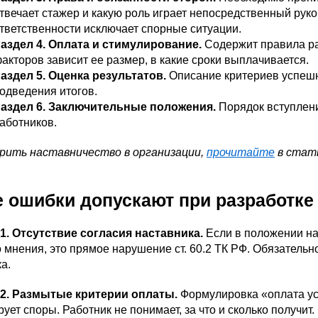
твечает стажер и какую роль играет непосредственный рук
тветственности исключает спорные ситуации.
аздел 4. Оплата и стимулирование.
Содержит правила рас
акторов зависит ее размер, в какие сроки выплачивается.
аздел 5. Оценка результатов.
Описание критериев успеш
одведения итогов.
аздел 6. Заключительные положения.
Порядок вступлени
аботников.
дрить наставничество в организации,
прочитайте
в стат
е ошибки допускают при разработке
1. Отсутствие согласия наставника.
Если в положении на
о мнения, это прямое нарушение ст. 60.2 ТК РФ. Обязатель
а.
2. Размытые критерии оплаты.
Формулировка «оплата у
ует споры. Работник не понимает, за что и сколько получит