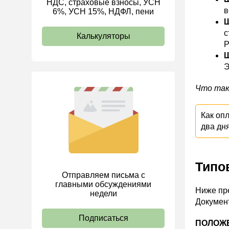
НДС, страховые взносы, УСН
в
6%, УСН 15%, НДФЛ, пени
ИП
Ш
с
Калькуляторы
Р
Ш
Э
Что так
Как оп
два дн
Типо
Отправляем письма с
главными обсуждениями
Ниже пре
недели
Документ
Подписаться
ПОЛОЖЕ