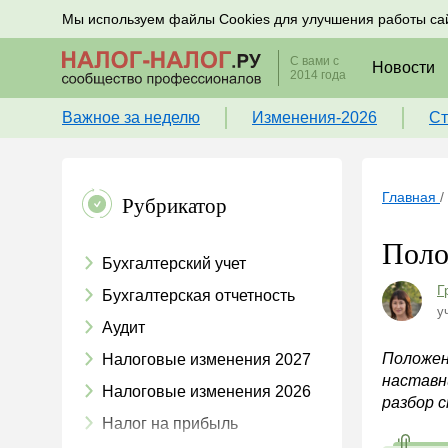
Подписывайтесь на новости по налогам, учету и к
Мы используем файлы Cookies для улучшения работы са
С вами с
Новости
2014 года
Важное за неделю
Изменения-2026
Ст
Главная
/
Рубрикатор
Поло
Бухгалтерский учет
Г
Бухгалтерская отчетность
у
Аудит
Положен
Налоговые изменения 2027
наставн
Налоговые изменения 2026
разбор 
Налог на прибыль