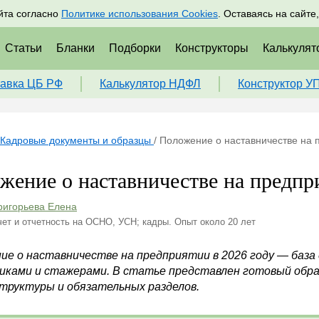
адрам
Подписаться
Пр
йта согласно
Политике использования Cookies
. Оставаясь на сайте
Статьи
Бланки
Подборки
Конструкторы
Калькулят
авка ЦБ РФ
Калькулятор НДФЛ
Конструктор У
Кадровые документы и образцы
/
Положение о наставничестве на п
жение о наставничестве на предпри
ригорьева Елена
чет и отчетность на ОСНО, УСН; кадры. Опыт около 20 лет
ие о наставничестве на предприятии в 2026 году — база
иками и стажерами. В статье представлен готовый обра
структуры и обязательных разделов.