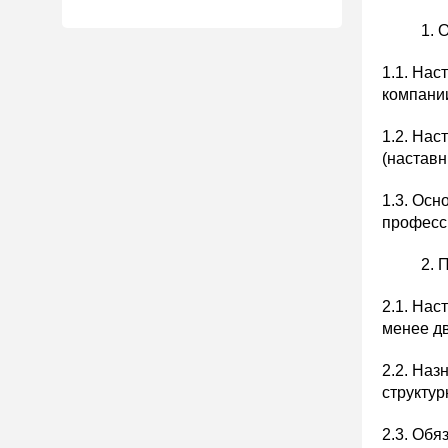
О
1.1. Нас
компании
1.2. Нас
(наставн
1.3. Осн
професси
П
2.1. Нас
менее дв
2.2. Наз
структур
2.3. Об