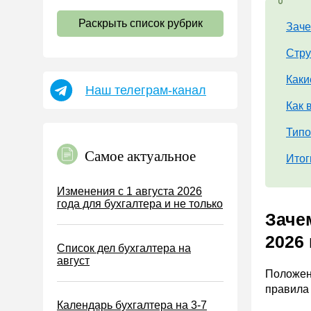
НДС
Раскрыть список рубрик
Заче
Страховые взносы 2026
Пособия
Стру
НДФЛ
Каки
Наш телеграм-канал
УСН
Как 
АУСН
Типо
Налог на имущество
Самое актуальное
Итог
Земельный налог
Транспортный налог
Изменения с 1 августа 2026
года для бухгалтера и не только
Налог на рекламу
Заче
Торговый сбор
2026 
Список дел бухгалтера на
Туристический налог
август
ЕСХН
Положен
правила 
ПСН
Календарь бухгалтера на 3-7