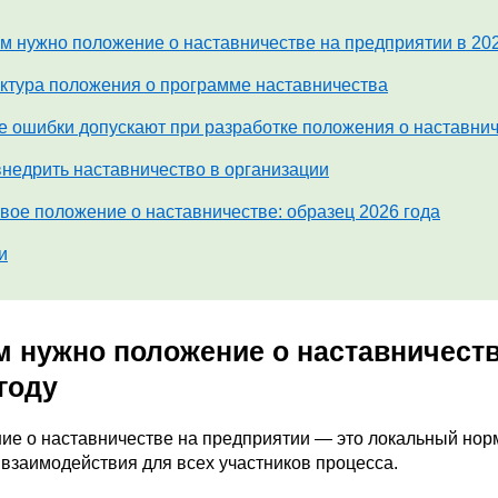
м нужно положение о наставничестве на предприятии в 202
ктура положения о программе наставничества
е ошибки допускают при разработке положения о наставни
внедрить наставничество в организации
вое положение о наставничестве: образец 2026 года
и
м нужно положение о наставничеств
году
ие о наставничестве на предприятии — это локальный нор
взаимодействия для всех участников процесса.