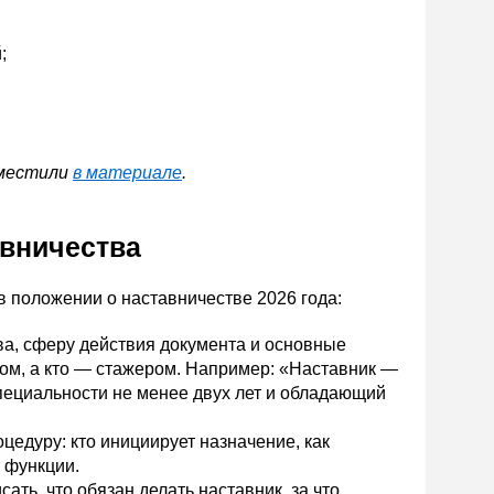
;
зместили
в материале
.
авничества
 положении о наставничестве 2026 года:
а, сферу действия документа и основные
ком, а кто — стажером. Например: «Наставник —
пециальности не менее двух лет и обладающий
едуру: кто инициирует назначение, как
 функции.
ть, что обязан делать наставник, за что