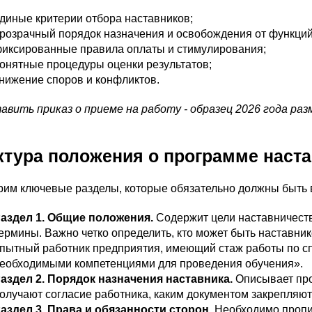
диные критерии отбора наставников;
розрачный порядок назначения и освобождения от функций
иксированные правила оплаты и стимулирования;
онятные процедуры оценки результатов;
нижение споров и конфликтов.
тавить приказ о приеме на работу - образец 2026 года ра
ктура положения о программе наст
им ключевые разделы, которые обязательно должны быть в
аздел 1. Общие положения.
Содержит цели наставничеств
ермины. Важно четко определить, кто может быть наставни
пытный работник предприятия, имеющий стаж работы по с
еобходимыми компетенциями для проведения обучения».
аздел 2. Порядок назначения наставника.
Описывает проц
олучают согласие работника, каким документом закрепляют
аздел 3. Права и обязанности сторон.
Необходимо прописа