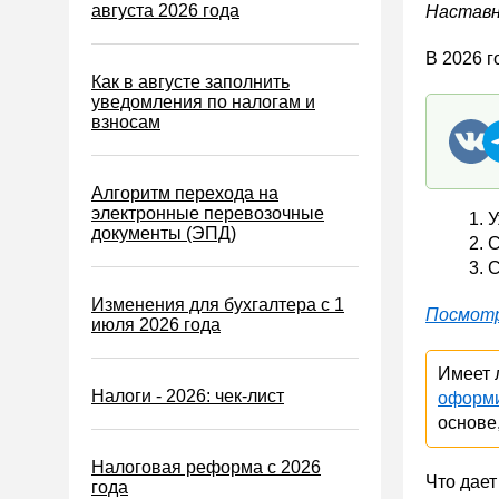
Водный налог
августа 2026 года
Наставн
Экологический налог
В 2026 г
Налог на игорный бизнес
Как в августе заполнить
уведомления по налогам и
Акцизы
взносам
Уплата налогов (взносов)
Возврат и зачет налогов
Алгоритм перехода на
электронные перевозочные
У
Налоговые проверки
документы (ЭПД)
С
Ответственность
С
Статистика
Изменения для бухгалтера с 1
Посмот
июля 2026 года
Самозанятые
Банк
Имеет 
Налоги - 2026: чек-лист
оформи
Онлайн-кассы ККТ ККМ
основе
Блокировка счета
Налоговая реформа с 2026
МСФО
Что дает
года