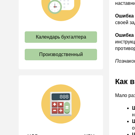
наставни
труда
Отпуск и время отдыха
Ошибка 
своей за
Оплата труда
Социальное партнерство
Ошибка 
Календарь бухгалтера
инструкц
Ответственность и
противо
взыскания
Производственный
Пенсии
Познако
Льготы, гарантии и
компенсации
Как 
Профстандарты и
должностные инструкции
Мало раз
Трудовые книжки
Кадровые документы и
Ш
образцы
н
Ш
Персональные данные
о
Стаж
Ш