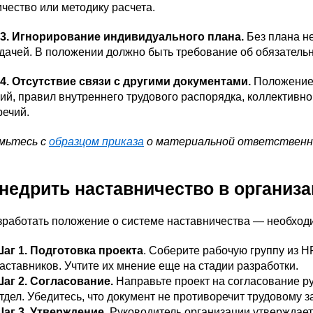
чество или методику расчета.
3. Игнорирование индивидуального плана.
Без плана н
дачей. В положении должно быть требование об обязатель
4. Отсутствие связи с другими документами.
Положение 
ий, правил внутреннего трудового распорядка, коллективно
речий.
мьтесь с
образцом приказа
о материальной ответственно
внедрить наставничество в организ
работать положение о системе наставничества — необходи
аг 1. Подготовка проекта
. Соберите рабочую группу из 
аставников. Учтите их мнение еще на стадии разработки.
аг 2. Согласование.
Направьте проект на согласование р
тдел. Убедитесь, что документ не противоречит трудовому 
аг 3. Утверждение.
Руководитель организации утверждает