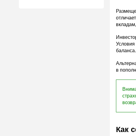
Размещен
отличает
вкладам,
Инвестор
Условия
баланса.
Альтерн
в пополн
Внима
страх
возвр
Как 