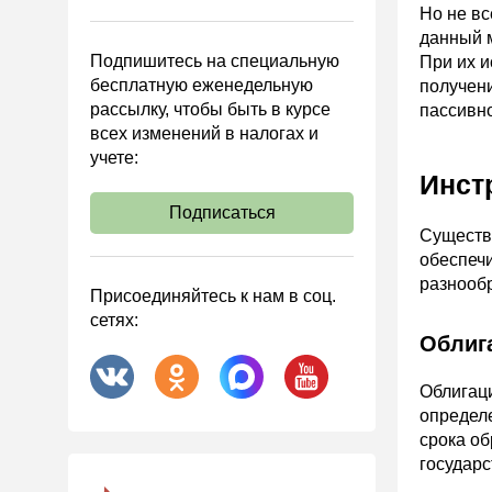
Управленческий учет
Но не вс
данный м
Анализ хозяйственной
Подпишитесь на специальную
При их и
деятельности (АХД)
бесплатную еженедельную
получен
Охрана труда и аттестация
рассылку, чтобы быть в курсе
пассивн
всех изменений в налогах и
Охрана труда
учете:
Валютные операции
Инст
Налоговая система РФ
Подписаться
Существ
Налоговое планирование
обеспечи
Финансовый контроль
разнооб
Присоединяйтесь к нам в соц.
Договоры
сетях:
Облиг
ООО
АО
Облигаци
Госзакупки
определе
срока о
Инвестиции
государ
Справочная информация