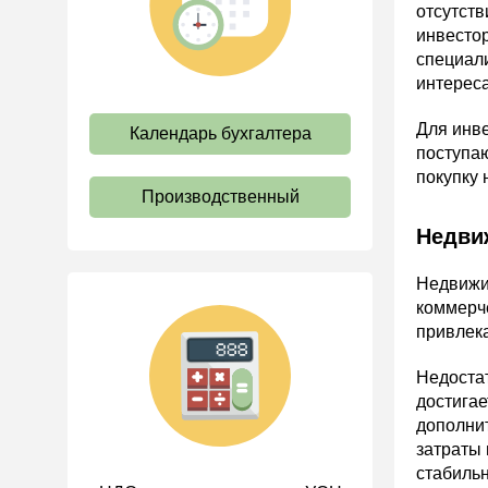
отсутст
труда
инвесто
Отпуск и время отдыха
специали
интерес
Оплата труда
Социальное партнерство
Для инв
Календарь бухгалтера
поступа
Ответственность и
взыскания
покупку 
Производственный
Пенсии
Недви
Льготы, гарантии и
компенсации
Недвижим
Профстандарты и
коммерче
должностные инструкции
привлек
Трудовые книжки
Недостат
Кадровые документы и
достигае
образцы
дополнит
Персональные данные
затраты 
стабильн
Стаж