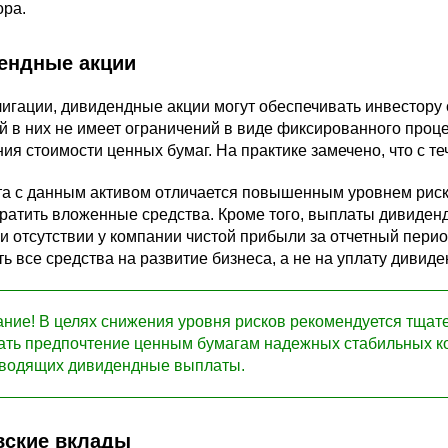
ора.
ендные акции
лигации, дивидендные акции могут обеспечивать инвестору
 в них не имеет ограничений в виде фиксированного проце
я стоимости ценных бумаг. На практике замечено, что с те
а с данным активом отличается повышенным уровнем риска
ратить вложенные средства. Кроме того, выплаты дивиден
и отсутствии у компании чистой прибыли за отчетный перио
ь все средства на развитие бизнеса, а не на уплату дивиде
ние! В целях снижения уровня рисков рекомендуется тщат
ать предпочтение ценным бумагам надежных стабильных ко
водящих дивидендные выплаты.
вские вклады