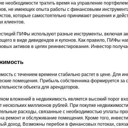
вие необходимости тратить время на управление портфеле
ров, не имеющих опыта работы с финансовыми инструмента
стов, которые самостоятельно принимают решения и дейст
ах клиентов.
естиций ПИФы используют разные инструменты, включая ак
ющего в виде дивидендов и купонов. Как правило, ПИФы н
новых активов в целях реинвестирования. Инвестор получа
жимость
ость с течением времени стабильно растет в цене. Для и
ские помещения. Прибыль собственника формируется за сч
ательности объекта для арендаторов.
ком вложений в недвижимость является высокий порог вхо
т нескольких миллионов рублей. При покупке недвижимости
ельные расходы, связанные с необходимостью уплаты проц
на ремонт и обслуживание помещения. Кроме того, инвести
ый доход. Возможны перебои в финансовых потоках, связа