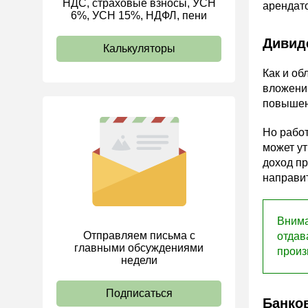
НДС, страховые взносы, УСН
арендат
6%, УСН 15%, НДФЛ, пени
ИП
Дивид
Калькуляторы
Как и об
вложений
повышени
Но работ
может ут
доход пр
направит
Внима
Отправляем письма с
отдав
главными обсуждениями
произ
недели
Подписаться
Банко