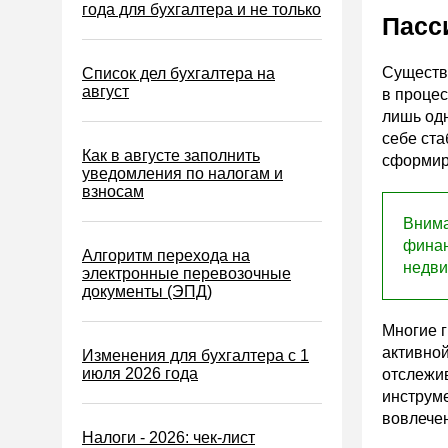
Водный налог
года для бухгалтера и не только
Пасс
Экологический налог
Налог на игорный бизнес
Существ
Список дел бухгалтера на
август
в процес
Акцизы
лишь од
Уплата налогов (взносов)
себе ста
Как в августе заполнить
сформи
Возврат и зачет налогов
уведомления по налогам и
взносам
Налоговые проверки
Внима
Ответственность
финан
Алгоритм перехода на
Статистика
недви
электронные перевозочные
документы (ЭПД)
Самозанятые
Банк
Многие 
активной
Изменения для бухгалтера с 1
Онлайн-кассы ККТ ККМ
июля 2026 года
отслежив
Блокировка счета
инструме
вовлечен
МСФО
Налоги - 2026: чек-лист