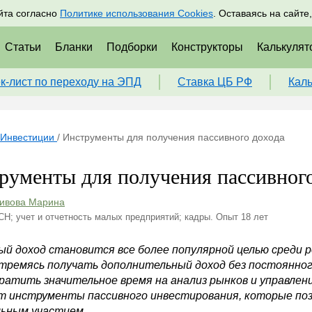
адрам
Подписаться
Пр
йта согласно
Политике использования Cookies
. Оставаясь на сайте
Статьи
Бланки
Подборки
Конструкторы
Калькулят
к-лист по переходу на ЭПД
Ставка ЦБ РФ
Кал
Инвестиции
/
Инструменты для получения пассивного дохода
рументы для получения пассивного
ивова Марина
СН; учет и отчетность малых предприятий; кадры. Опыт 18 лет
ый доход становится все более популярной целью среди 
стремясь получать дополнительный доход без постоянног
ратить значительное время на анализ рынков и управлени
т инструменты пассивного инвестирования, которые по
ьным участием.