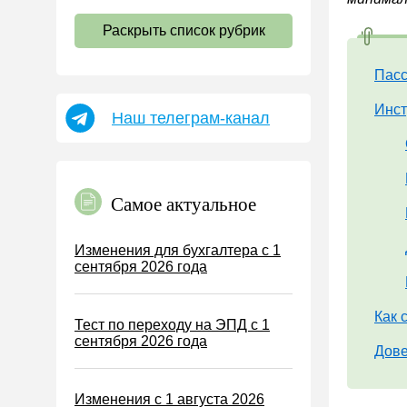
НДС
Раскрыть список рубрик
Страховые взносы 2026
Пособия
Пасс
НДФЛ
Инст
Наш телеграм-канал
УСН
АУСН
Налог на имущество
Самое актуальное
Земельный налог
Транспортный налог
Изменения для бухгалтера с 1
сентября 2026 года
Налог на рекламу
Торговый сбор
Как 
Тест по переходу на ЭПД с 1
Туристический налог
сентября 2026 года
Дове
ЕСХН
ПСН
Изменения с 1 августа 2026