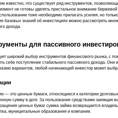
ем известно, что существует ряд инструментов, позволяющ
омент не готовы уделять пристальное внимание биржевой д
спользовании тоже необходимо прилагать усилия, но тольк
ия базовых знаний об инвестициях можно рассмотреть мно
ого дохода.
рументы для пассивного инвестиро
ует широкий выбор инструментов финансового рынка, с п
ть себе поступление стабильного пассивного дохода. Они
разию вариантов, любой начинающий инвестор может выбр
ации
и — это ценные бумаги, относящиеся к категории долговых
нную сумму в долг. За пользование средствами заемщик в
бращения ценных бумаг сумма займа возвращается владель
ства, муниципальные образования и компании.