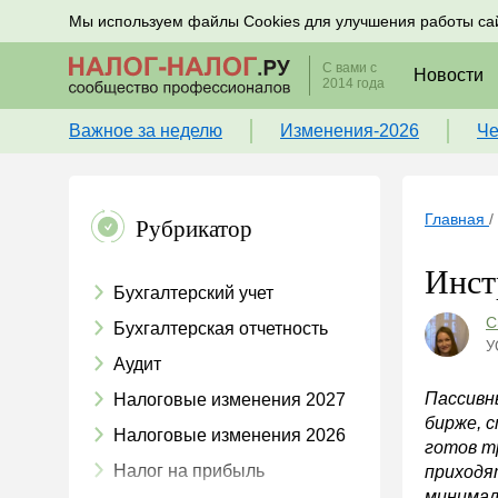
Подписывайтесь на новости по налогам, учету и к
Мы используем файлы Cookies для улучшения работы са
С вами с
Новости
2014 года
Важное за неделю
Изменения-2026
Че
Главная
/
Рубрикатор
Инст
Бухгалтерский учет
С
Бухгалтерская отчетность
У
Аудит
Пассивн
Налоговые изменения 2027
бирже, 
Налоговые изменения 2026
готов т
Налог на прибыль
приходя
минимал