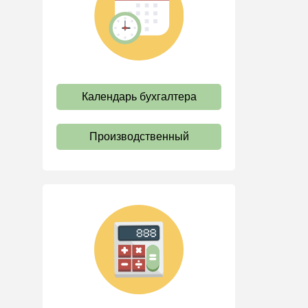
труда
Отпуск и время отдыха
Оплата труда
Социальное партнерство
Календарь бухгалтера
Ответственность и
взыскания
Пенсии
Производственный
Льготы, гарантии и
компенсации
Профстандарты и
должностные инструкции
Трудовые книжки
Кадровые документы и
образцы
Персональные данные
Стаж