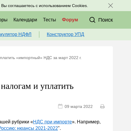
исоединяйтесь к нам в соц. сетях:
, Вы соглашаетесь с использованием Cookies.
Поиск
оры
Календари
Тесты
Форум
ькулятор НДФЛ
Конструктор УПД
платить «импортный» НДС за март 2022 г.
налогам и уплатить
09 марта 2022
ашей рубрики «
НДС при импорте
». Например,
Россию: нюансы 2021-2022
".