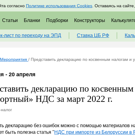
адрам
Подписаться
Пр
йта согласно
Политике использования Cookies
. Оставаясь на сайте
Статьи
Бланки
Подборки
Конструкторы
Калькулят
к-лист по переходу на ЭПД
Ставка ЦБ РФ
Кал
Мероприятия
/
Представить декларацию по косвенным налогам и у
я - 20 апреля
ставить декларацию по косвенным 
ортный» НДС за март 2022 г.
-налог
ть декларацию без ошибок можно с помощью материалов н
т быть полезна статья "
НДС при импорте из Белоруссии в 