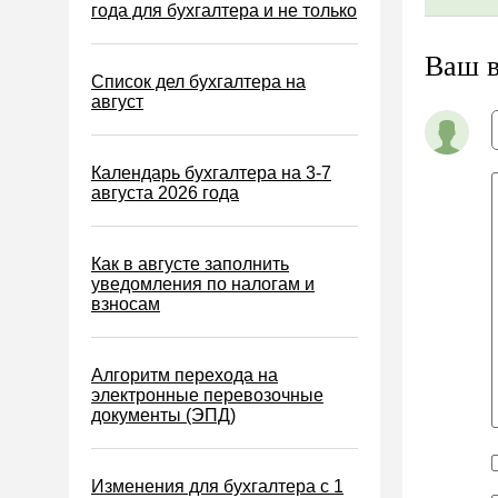
Водный налог
года для бухгалтера и не только
Экологический налог
Ваш 
Налог на игорный бизнес
Список дел бухгалтера на
август
Акцизы
Уплата налогов (взносов)
Календарь бухгалтера на 3-7
Возврат и зачет налогов
августа 2026 года
Налоговые проверки
Ответственность
Как в августе заполнить
уведомления по налогам и
Статистика
взносам
Самозанятые
Банк
Алгоритм перехода на
электронные перевозочные
Онлайн-кассы ККТ ККМ
документы (ЭПД)
Блокировка счета
МСФО
Изменения для бухгалтера с 1