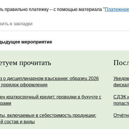
ь правильно платежку – с помощью материала "
Платежное 
ить в закладки
дыдущее мероприятие
етуем прочитать
Посл
з о дисциплинарном взыскании: образец 2026
Уведом
и порядок оформления
фискал
ен краткосрочный кредит: проводки в бухучте с
СДЭК и
ерами
попаст
ты, включаемые в себестоимость продукции:
Отчётн
й состав и виды