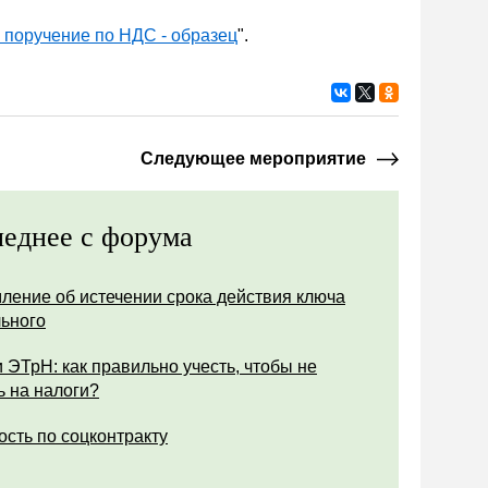
поручение по НДС - образец
".
Следующее мероприятие
еднее с форума
ление об истечении срока действия ключа
ьного
 ЭТрН: как правильно учесть, чтобы не
ь на налоги?
ость по соцконтракту