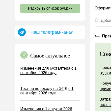
НДС
Оформит
Раскрыть список рубрик
Страховые взносы 2026
Пособия
Добав
НДФЛ
Наш телеграм-канал
УСН
Пре
АУСН
Налог на имущество
Сов
Самое актуальное
Земельный налог
Транспортный налог
Прика
Изменения для бухгалтера с 1
сентября 2026 года
года 
Налог на рекламу
Торговый сбор
Получ
Тест по переходу на ЭПД с 1
прим
Туристический налог
сентября 2026 года
ЕСХН
Затра
полны
ПСН
Изменения с 1 августа 2026