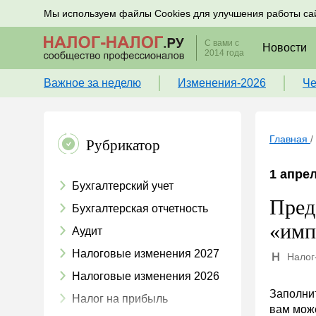
Подписывайтесь на новости по налогам, учету и к
Мы используем файлы Cookies для улучшения работы са
С вами с
Новости
2014 года
Важное за неделю
Изменения-2026
Че
Главная
/
Рубрикатор
1 апрел
Бухгалтерский учет
Пред
Бухгалтерская отчетность
«имп
Аудит
Налоговые изменения 2027
Налог
Налоговые изменения 2026
Заполни
Налог на прибыль
вам може