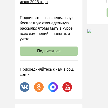
июля 2026 года
Управленческий учет
Анализ хозяйственной
деятельности (АХД)
Подпишитесь на специальную
Охрана труда и аттестация
бесплатную еженедельную
рассылку, чтобы быть в курсе
Охрана труда
всех изменений в налогах и
Валютные операции
учете:
Налоговая система РФ
Подписаться
Налоговое планирование
Финансовый контроль
Договоры
Присоединяйтесь к нам в соц.
сетях:
ООО
АО
Госзакупки
Инвестиции
Справочная информация