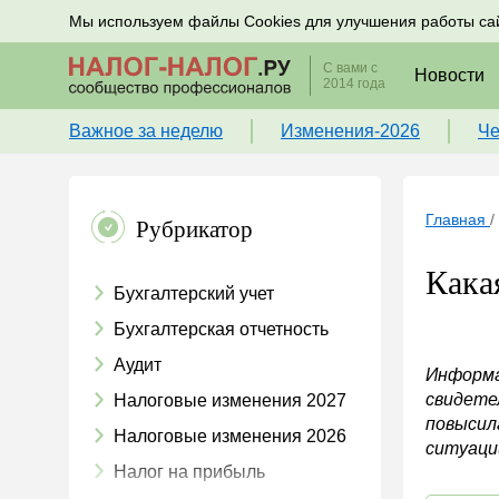
Подписывайтесь на новости по налогам, учету и к
Мы используем файлы Cookies для улучшения работы са
С вами с
Новости
2014 года
Важное за неделю
Изменения-2026
Че
Главная
/
Рубрикатор
Кака
Бухгалтерский учет
Бухгалтерская отчетность
Аудит
Информа
свидете
Налоговые изменения 2027
повысила
Налоговые изменения 2026
ситуаци
Налог на прибыль