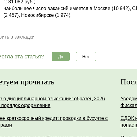
г.: 81 082 руб.;
наибольшее число вакансий имеется в Москве (10 942), СП
(2 457), Новосибирске (1 974).
ить в закладки
огла эта статья?
Да
Нет
етуем прочитать
Посл
з о дисциплинарном взыскании: образец 2026
Уведом
и порядок оформления
фискал
ен краткосрочный кредит: проводки в бухучте с
СДЭК и
ерами
попаст