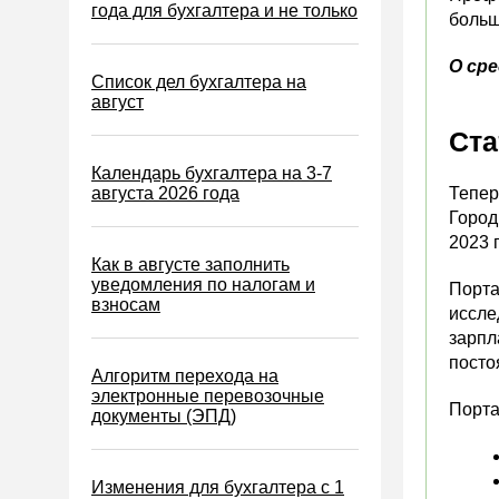
Водный налог
года для бухгалтера и не только
больш
Экологический налог
О ср
Налог на игорный бизнес
Список дел бухгалтера на
август
Акцизы
Ста
Уплата налогов (взносов)
Календарь бухгалтера на 3-7
Возврат и зачет налогов
августа 2026 года
Тепер
Город
Налоговые проверки
2023 г
Ответственность
Как в августе заполнить
уведомления по налогам и
Порта
Статистика
взносам
иссле
Самозанятые
зарпл
посто
Банк
Алгоритм перехода на
электронные перевозочные
Онлайн-кассы ККТ ККМ
Порта
документы (ЭПД)
Блокировка счета
МСФО
Изменения для бухгалтера с 1