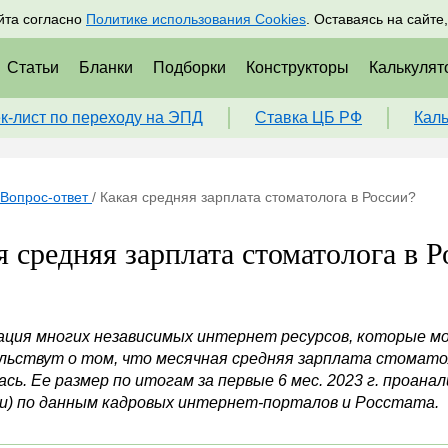
адрам
Подписаться
Пр
йта согласно
Политике использования Cookies
. Оставаясь на сайте
Статьи
Бланки
Подборки
Конструкторы
Калькулят
к-лист по переходу на ЭПД
Ставка ЦБ РФ
Кал
Вопрос-ответ
/
Какая средняя зарплата стоматолога в России?
я средняя зарплата стоматолога в Р
ция многих независимых интернет ресурсов, которые м
льствут о том, что месячная средняя зарплата стоматоло
сь. Ее размер по итогам за первые 6 мес. 2023 г. проан
и) по данным кадровых интернет-порталов и Росстата.