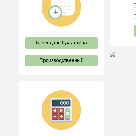
труда
Отпуск и время отдыха
Оплата труда
Социальное партнерство
Календарь бухгалтера
Ответственность и
взыскания
Пенсии
Производственный
Льготы, гарантии и
компенсации
Профстандарты и
должностные инструкции
Трудовые книжки
Кадровые документы и
образцы
Персональные данные
Стаж