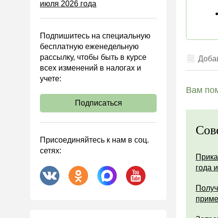
июля 2026 года
Управленческий учет
Анализ хозяйственной
деятельности (АХД)
Подпишитесь на специальную
Охрана труда и аттестация
бесплатную еженедельную
рассылку, чтобы быть в курсе
Добав
Охрана труда
всех изменений в налогах и
Валютные операции
учете:
Вам пом
Налоговая система РФ
Подписаться
Налоговое планирование
Финансовый контроль
Сов
Договоры
Присоединяйтесь к нам в соц.
сетях:
ООО
Прика
года 
АО
Госзакупки
Получ
прим
Инвестиции
Справочная информация