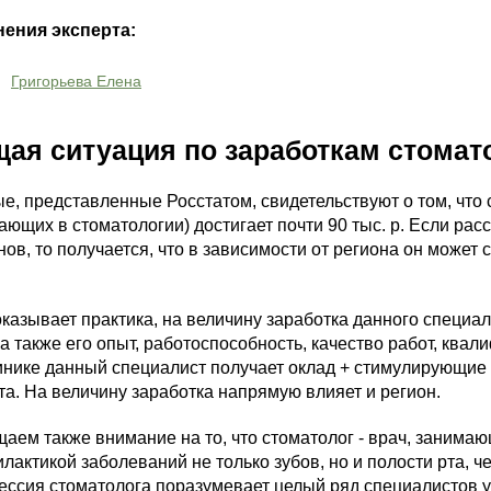
ения эксперта:
Григорьева Елена
ая ситуация по заработкам стомат
е, представленные Росстатом, свидетельствуют о том, что 
ающих в стоматологии) достигает почти 90 тыс. р. Если рас
нов, то получается, что в зависимости от региона он может
оказывает практика, на величину заработка данного специал
, а также его опыт, работоспособность, качество работ, квал
инике данный специалист получает оклад + стимулирующие в
та. На величину заработка напрямую влияет и регион.
аем также внимание на то, что стоматолог - врач, занимаю
лактикой заболеваний не только зубов, но и полости рта, ч
ссия стоматолога поразумевает целый ряд специалистов уз