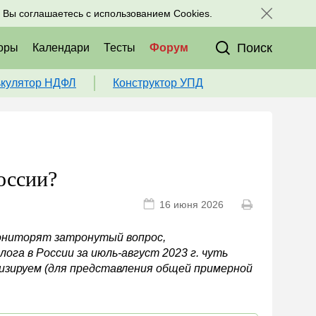
исоединяйтесь к нам в соц. сетях:
, Вы соглашаетесь с использованием Cookies.
Поиск
оры
Календари
Тесты
Форум
ькулятор НДФЛ
Конструктор УПД
оссии?
16 июня 2026
ониторят затронутый вопрос,
га в России за июль-август 2023 г. чуть
ализируем (для представления общей примерной