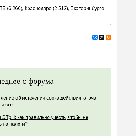
Б (6 266), Краснодаре (2 512), Екатеринбурге
еднее с форума
ление об истечении срока действия ключа
ьного
 ЭТрН: как правильно учесть, чтобы не
ь на налоги?