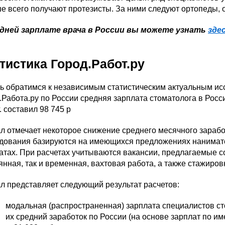
е всего получают протезисты. За ними следуют ортопеды, 
едней зарплате врача в России вы можете узнать
зде
тистика Город.Работ.ру
ь обратимся к независимым статистическим актуальным и
.Работа.ру по России средняя зарплата стоматолога в России
. составил 98 745 р
л отмечает некоторое снижение среднего месячного заработк
дования базируются на имеющихся предложениях нанимател
атах. При расчетах учитываются вакансии, предлагаемые с
янная, так и временная, вахтовая работа, а также стажиров
л представляет следующий результат расчетов:
модальная (распространенная) зарплата специалистов сто
их средний заработок по России (на основе зарплат по и