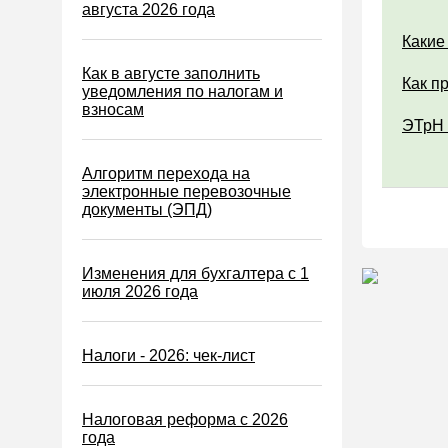
Водный налог
августа 2026 года
Экологический налог
Какие
Налог на игорный бизнес
Как в августе заполнить
Как п
уведомления по налогам и
Акцизы
взносам
ЭТрН 
Уплата налогов (взносов)
Возврат и зачет налогов
Алгоритм перехода на
электронные перевозочные
Налоговые проверки
документы (ЭПД)
Ответственность
Статистика
Изменения для бухгалтера с 1
июля 2026 года
Самозанятые
Банк
Налоги - 2026: чек-лист
Онлайн-кассы ККТ ККМ
Блокировка счета
Налоговая реформа с 2026
МСФО
года