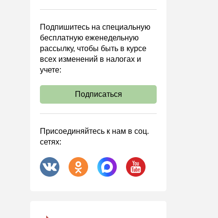
Управленческий учет
Анализ хозяйственной
Подпишитесь на специальную
деятельности (АХД)
бесплатную еженедельную
Охрана труда и аттестация
рассылку, чтобы быть в курсе
всех изменений в налогах и
Охрана труда
учете:
Валютные операции
Налоговая система РФ
Подписаться
Налоговое планирование
Финансовый контроль
Присоединяйтесь к нам в соц.
Договоры
сетях:
ООО
АО
Госзакупки
Инвестиции
Справочная информация