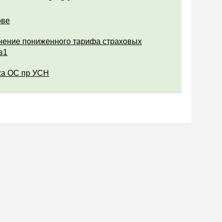
ове
ение пониженного тарифа страховых
в1
а ОС пр УСН