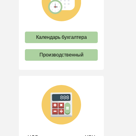
труда
Отпуск и время отдыха
Оплата труда
Социальное партнерство
Календарь бухгалтера
Ответственность и
взыскания
Производственный
Пенсии
Льготы, гарантии и
компенсации
Профстандарты и
должностные инструкции
Трудовые книжки
Кадровые документы и
образцы
Персональные данные
Стаж