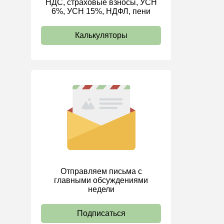
НДС, страховые взносы, УСН
6%, УСН 15%, НДФЛ, пени
ИП
Калькуляторы
Отправляем письма с
главными обсуждениями
недели
Подписаться