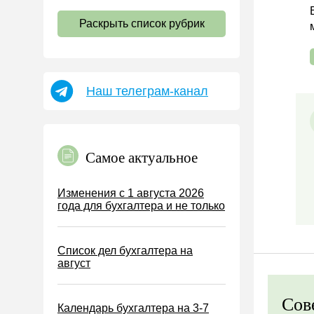
НДС
Раскрыть список рубрик
Страховые взносы 2026
Пособия
НДФЛ
Наш телеграм-канал
УСН
АУСН
Налог на имущество
Самое актуальное
Земельный налог
Транспортный налог
Изменения с 1 августа 2026
года для бухгалтера и не только
Налог на рекламу
Торговый сбор
Список дел бухгалтера на
Туристический налог
август
ЕСХН
ПСН
Сов
Календарь бухгалтера на 3-7