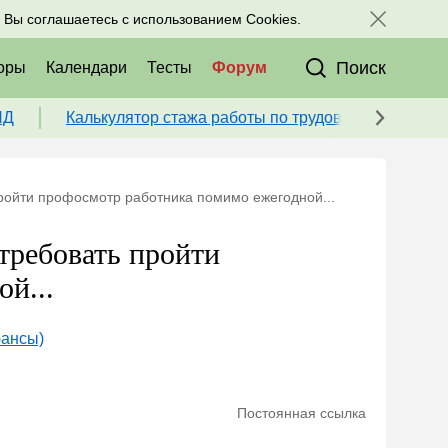
исоединяйтесь к нам в соц. сетях:
, Вы соглашаетесь с использованием Cookies.
Поиск
оры
Календари
Тесты
Форум
ПД
Калькулятор стажа работы по трудовой книжке для
пройти профосмотр работника помимо ежегодной...
требовать пройти
й...
юансы)
Постоянная ссылка