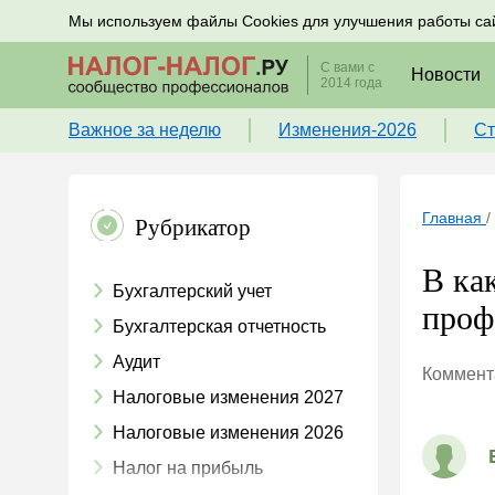
Подписывайтесь на новости по налогам, учету и к
Мы используем файлы Cookies для улучшения работы са
С вами с
Новости
2014 года
Важное за неделю
Изменения-2026
Ст
Главная
/
Рубрикатор
В ка
Бухгалтерский учет
проф
Бухгалтерская отчетность
Аудит
Коммента
Налоговые изменения 2027
Налоговые изменения 2026
Налог на прибыль