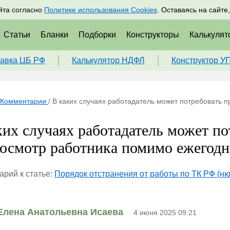
адрам
Подписаться
Пр
йта согласно
Политике использования Cookies
. Оставаясь на сайте
Статьи
Бланки
Подборки
Конструкторы
Калькулят
авка ЦБ РФ
Калькулятор НДФЛ
Конструктор У
Комментарии
/
В каких случаях работадатель может потребовать 
ких случаях работадатель может по
осмотр работника помимо ежегодно
рий к статье:
Порядок отстранения от работы по ТК РФ (н
Елена Анатольевна Исаева
4 июня 2025 09:21