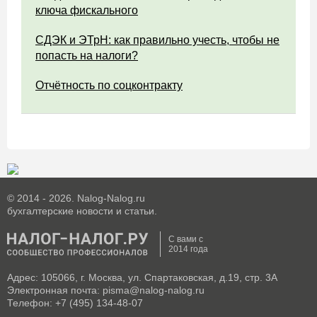
ключа фискального
СДЭК и ЭТрН: как правильно учесть, чтобы не
попасть на налоги?
Отчётность по соцконтракту
© 2014 - 2026. Nalog-Nalog.ru
бухгалтерские новости и статьи.
С вами с
2014 года
Адрес: 105066, г. Москва, ул. Спартаковская, д.19, стр. 3А
Электронная почта: pisma@nalog-nalog.ru
Телефон: +7 (495) 134-48-07