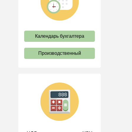
труда
Отпуск и время отдыха
Оплата труда
Социальное партнерство
Календарь бухгалтера
Ответственность и
взыскания
Производственный
Пенсии
Льготы, гарантии и
компенсации
Профстандарты и
должностные инструкции
Трудовые книжки
Кадровые документы и
образцы
Персональные данные
Стаж