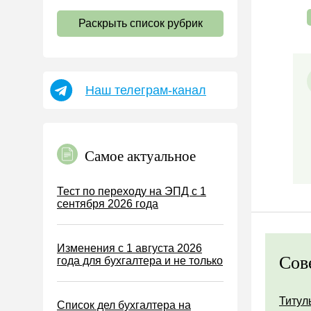
НДС
Раскрыть список рубрик
Страховые взносы 2026
Пособия
НДФЛ
Наш телеграм-канал
УСН
АУСН
Налог на имущество
Самое актуальное
Земельный налог
Транспортный налог
Тест по переходу на ЭПД с 1
сентября 2026 года
Налог на рекламу
Торговый сбор
Изменения с 1 августа 2026
Туристический налог
Сов
года для бухгалтера и не только
ЕСХН
ПСН
Титул
Список дел бухгалтера на