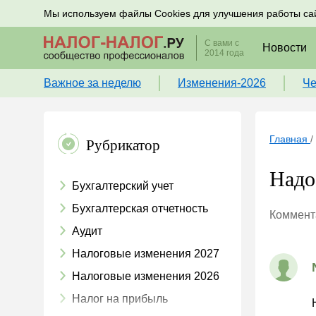
Подписывайтесь на новости по налогам, учету и к
Мы используем файлы Cookies для улучшения работы са
С вами с
Новости
2014 года
Важное за неделю
Изменения-2026
Че
Главная
/
Рубрикатор
Надо
Бухгалтерский учет
Бухгалтерская отчетность
Коммента
Аудит
Налоговые изменения 2027
Налоговые изменения 2026
Налог на прибыль