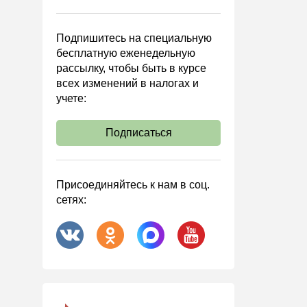
Управленческий учет
Анализ хозяйственной
Подпишитесь на специальную
деятельности (АХД)
бесплатную еженедельную
Охрана труда и аттестация
рассылку, чтобы быть в курсе
всех изменений в налогах и
Охрана труда
учете:
Валютные операции
Налоговая система РФ
Подписаться
Налоговое планирование
Финансовый контроль
Присоединяйтесь к нам в соц.
Договоры
сетях:
ООО
АО
Госзакупки
Инвестиции
Справочная информация