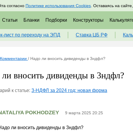
адрам
Подписаться
Пр
йта согласно
Политике использования Cookies
. Оставаясь на сайте
Статьи
Бланки
Подборки
Конструкторы
Калькулят
к-лист по переходу на ЭПД
Ставка ЦБ РФ
Кал
Комментарии
/
Надо ли вносить дивиденды в 3ндфл?
 ли вносить дивиденды в 3ндфл?
рий к статье:
3-НДФЛ за 2024 год: новая форма
NATALIYA POKHODZEY
9 марта 2025 20:25
Надо ли вносить дивиденды в 3ндфл?