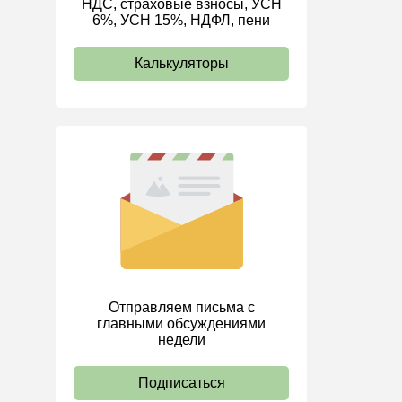
НДС, страховые взносы, УСН
6%, УСН 15%, НДФЛ, пени
ИП
Калькуляторы
Отправляем письма с
главными обсуждениями
недели
Подписаться