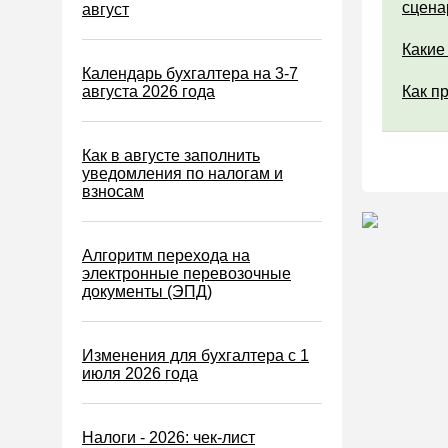
Водный налог
сцена
август
Экологический налог
Какие
Налог на игорный бизнес
Календарь бухгалтера на 3-7
августа 2026 года
Как п
Акцизы
Уплата налогов (взносов)
Как в августе заполнить
Возврат и зачет налогов
уведомления по налогам и
взносам
Налоговые проверки
Ответственность
Алгоритм перехода на
Статистика
электронные перевозочные
документы (ЭПД)
Самозанятые
Банк
Изменения для бухгалтера с 1
Онлайн-кассы ККТ ККМ
июля 2026 года
Блокировка счета
МСФО
Налоги - 2026: чек-лист