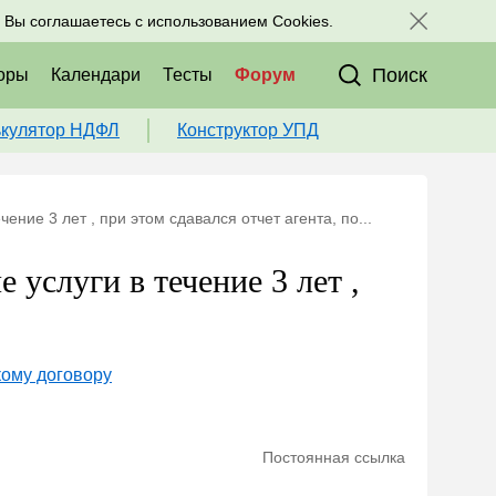
исоединяйтесь к нам в соц. сетях:
, Вы соглашаетесь с использованием Cookies.
Поиск
оры
Календари
Тесты
Форум
ькулятор НДФЛ
Конструктор УПД
ение 3 лет , при этом сдавался отчет агента, по...
 услуги в течение 3 лет ,
кому договору
Постоянная ссылка