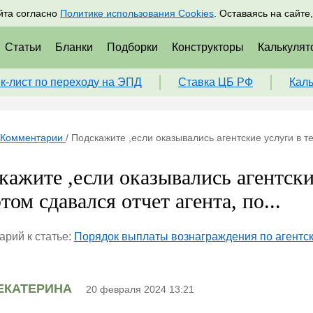
адрам
Подписаться
Пр
йта согласно
Политике использования Cookies
. Оставаясь на сайте
Статьи
Бланки
Подборки
Конструкторы
Калькулят
к-лист по переходу на ЭПД
Ставка ЦБ РФ
Кал
Комментарии
/
Подскажите ,если оказывались агентские услуги в теч
кажите ,если оказывались агентские
том сдавался отчет агента, по...
рий к статье:
Порядок выплаты вознаграждения по агентс
ЕКАТЕРИНА
20 февраля 2024 13:21