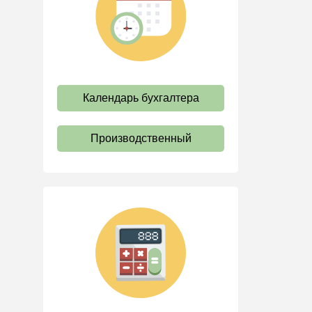
труда
Отпуск и время отдыха
Оплата труда
Социальное партнерство
Календарь бухгалтера
Ответственность и
взыскания
Пенсии
Производственный
Льготы, гарантии и
компенсации
Профстандарты и
должностные инструкции
Трудовые книжки
Кадровые документы и
образцы
Персональные данные
Стаж