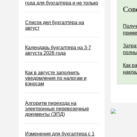
Водный налог
года для бухгалтера и не только
Сов
Экологический налог
Налог на игорный бизнес
Список дел бухгалтера на
Получ
август
Акцизы
прим
Уплата налогов (взносов)
Затра
Календарь бухгалтера на 3-7
Возврат и зачет налогов
полны
августа 2026 года
Налоговые проверки
Как р
Ответственность
накла
Как в августе заполнить
уведомления по налогам и
Статистика
взносам
Самозанятые
Банк
Алгоритм перехода на
электронные перевозочные
Онлайн-кассы ККТ ККМ
документы (ЭПД)
Блокировка счета
МСФО
Изменения для бухгалтера с 1