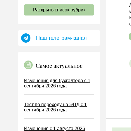
НДС
Раскрыть список рубрик
Страховые взносы 2026
Пособия
НДФЛ
Наш телеграм-канал
УСН
АУСН
Налог на имущество
Самое актуальное
Земельный налог
Транспортный налог
Изменения для бухгалтера с 1
сентября 2026 года
Налог на рекламу
Торговый сбор
Тест по переходу на ЭПД с 1
Туристический налог
сентября 2026 года
ЕСХН
ПСН
Изменения с 1 августа 2026