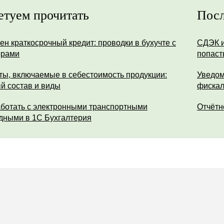
етуем прочитать
Посл
ен краткосрочный кредит: проводки в бухучте с
СДЭК и
ерами
попаст
ты, включаемые в себестоимость продукции:
Уведом
й состав и виды
фискал
аботать с электронными транспортными
Отчётн
дными в 1С Бухгалтерия