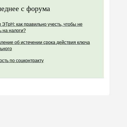
еднее с форума
 ЭТрН: как правильно учесть, чтобы не
ь на налоги?
ление об истечении срока действия ключа
ьного
ость по соцконтракту