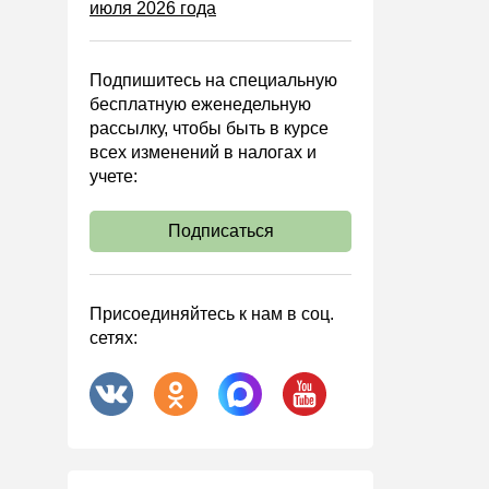
июля 2026 года
Управленческий учет
Анализ хозяйственной
деятельности (АХД)
Подпишитесь на специальную
Охрана труда и аттестация
бесплатную еженедельную
рассылку, чтобы быть в курсе
Охрана труда
всех изменений в налогах и
Валютные операции
учете:
Налоговая система РФ
Подписаться
Налоговое планирование
Финансовый контроль
Договоры
Присоединяйтесь к нам в соц.
сетях:
ООО
АО
Госзакупки
Инвестиции
Справочная информация