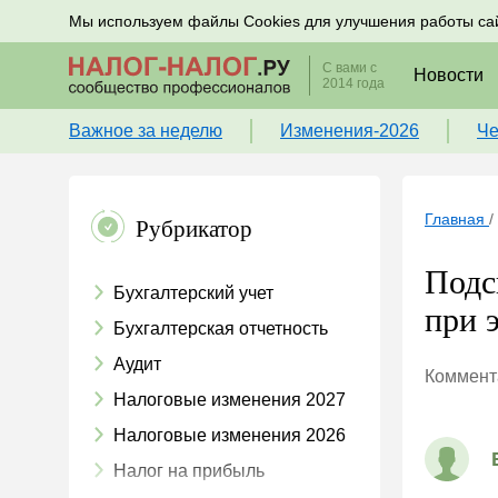
Подписывайтесь на новости по налогам, учету и к
Мы используем файлы Cookies для улучшения работы са
С вами с
Новости
2014 года
Важное за неделю
Изменения-2026
Че
Главная
/
Рубрикатор
Подс
Бухгалтерский учет
при э
Бухгалтерская отчетность
Аудит
Коммента
Налоговые изменения 2027
Налоговые изменения 2026
Налог на прибыль