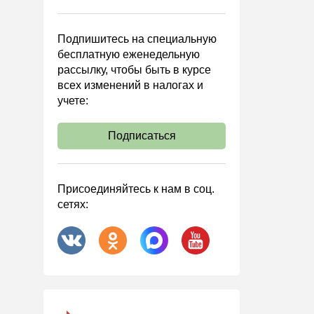
Управленческий учет
Анализ хозяйственной
Подпишитесь на специальную
деятельности (АХД)
бесплатную еженедельную
Охрана труда и аттестация
рассылку, чтобы быть в курсе
всех изменений в налогах и
Охрана труда
учете:
Валютные операции
Налоговая система РФ
Подписаться
Налоговое планирование
Финансовый контроль
Присоединяйтесь к нам в соц.
Договоры
сетях:
ООО
АО
Госзакупки
Инвестиции
Справочная информация