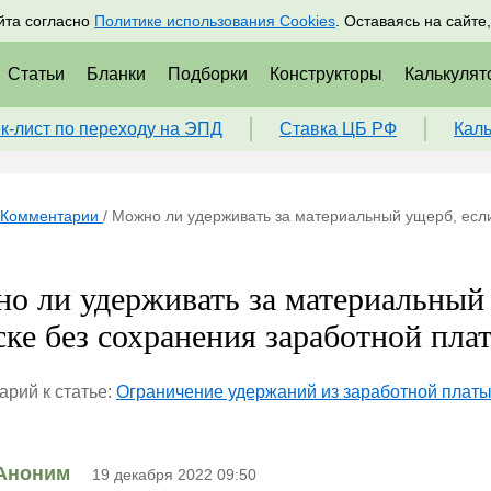
адрам
Подписаться
Пр
йта согласно
Политике использования Cookies
. Оставаясь на сайте
Статьи
Бланки
Подборки
Конструкторы
Калькулят
к-лист по переходу на ЭПД
Ставка ЦБ РФ
Кал
Комментарии
/
Можно ли удерживать за материальный ущерб, если
о ли удерживать за материальный 
ске без сохранения заработной пла
рий к статье:
Ограничение удержаний из заработной платы 
Аноним
19 декабря 2022 09:50