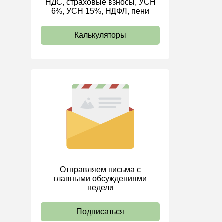
НДС, страховые взносы, УСН
6%, УСН 15%, НДФЛ, пени
ИП
Калькуляторы
Отправляем письма с
главными обсуждениями
недели
Подписаться