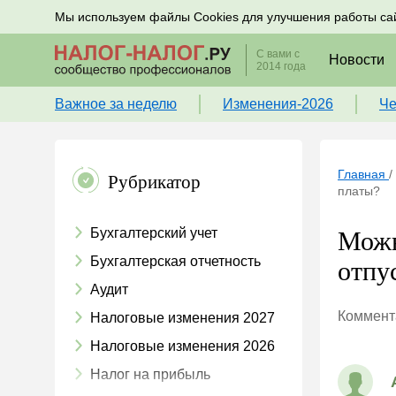
Подписывайтесь на новости по налогам, учету и к
Мы используем файлы Cookies для улучшения работы са
С вами с
Новости
2014 года
Важное за неделю
Изменения-2026
Че
Главная
/
Рубрикатор
платы?
Бухгалтерский учет
Можн
Бухгалтерская отчетность
отпу
Аудит
Коммента
Налоговые изменения 2027
Налоговые изменения 2026
Налог на прибыль