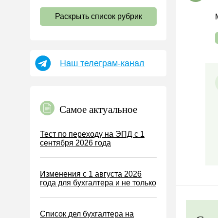
НДС
Раскрыть список рубрик
Страховые взносы 2026
Пособия
НДФЛ
Наш телеграм-канал
УСН
АУСН
Налог на имущество
Самое актуальное
Земельный налог
Транспортный налог
Тест по переходу на ЭПД с 1
сентября 2026 года
Налог на рекламу
Торговый сбор
Изменения с 1 августа 2026
Туристический налог
года для бухгалтера и не только
ЕСХН
ПСН
Список дел бухгалтера на