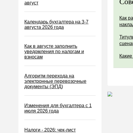
Сов
Водный налог
август
Экологический налог
Как р
Налог на игорный бизнес
Календарь бухгалтера на 3-7
накла
августа 2026 года
Акцизы
Титул
Уплата налогов (взносов)
сцена
Как в августе заполнить
Возврат и зачет налогов
уведомления по налогам и
Какие
взносам
Налоговые проверки
Ответственность
Алгоритм перехода на
Статистика
электронные перевозочные
документы (ЭПД)
Самозанятые
Банк
Изменения для бухгалтера с 1
Онлайн-кассы ККТ ККМ
июля 2026 года
Блокировка счета
МСФО
Налоги - 2026: чек-лист