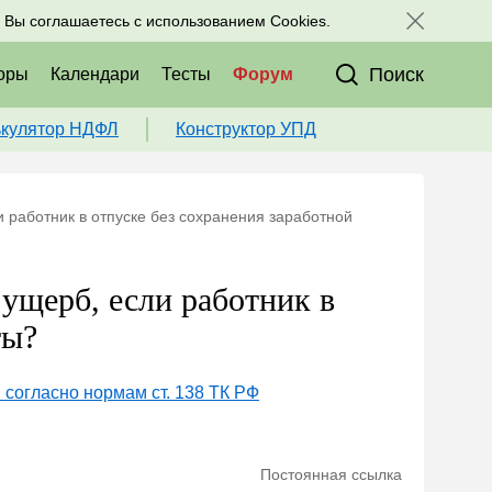
исоединяйтесь к нам в соц. сетях:
, Вы соглашаетесь с использованием Cookies.
Поиск
оры
Календари
Тесты
Форум
ькулятор НДФЛ
Конструктор УПД
 работник в отпуске без сохранения заработной
ущерб, если работник в
ты?
согласно нормам ст. 138 ТК РФ
Постоянная ссылка