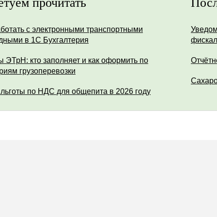
етуем прочитать
Посл
аботать с электронными транспортными
Уведом
дными в 1С Бухгалтерия
фискал
ы ЭТрН: кто заполняет и как оформить по
Отчётн
риям грузоперевозки
Сахар
 льготы по НДС для общепита в 2026 году