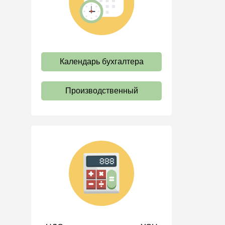
труда
Отпуск и время отдыха
Оплата труда
Социальное партнерство
Календарь бухгалтера
Ответственность и
взыскания
Производственный
Пенсии
Льготы, гарантии и
компенсации
Профстандарты и
должностные инструкции
Трудовые книжки
Кадровые документы и
образцы
Персональные данные
Стаж