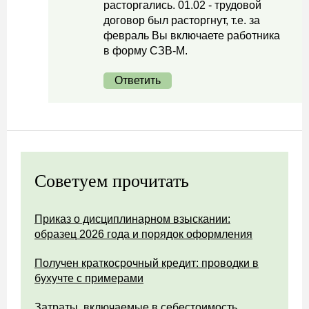
расторгались. 01.02 - трудовой
договор был расторгнут, т.е. за
февраль Вы включаете работника
в форму СЗВ-М.
Ответить
Советуем прочитать
Приказ о дисциплинарном взыскании:
образец 2026 года и порядок оформления
Получен краткосрочный кредит: проводки в
бухучте с примерами
Затраты, включаемые в себестоимость