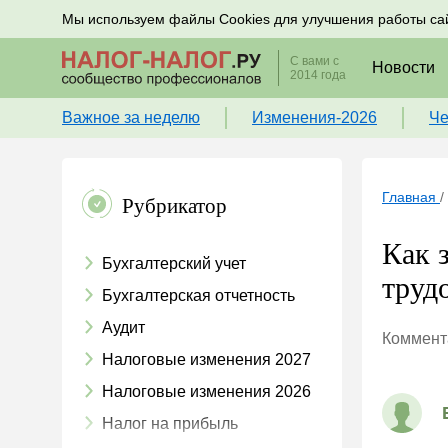
Подписывайтесь на новости по налогам, учету и к
Мы используем файлы Cookies для улучшения работы са
С вами с
Новости
2014 года
Важное за неделю
Изменения-2026
Че
Главная
/
Рубрикатор
Как 
Бухгалтерский учет
труд
Бухгалтерская отчетность
Аудит
Коммента
Налоговые изменения 2027
Налоговые изменения 2026
Налог на прибыль