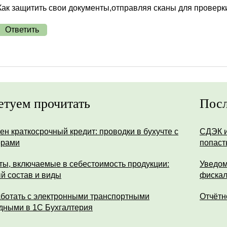
Как защитить свои документы,отправляя сканы для проверк
Ответить
етуем прочитать
Посл
ен краткосрочный кредит: проводки в бухучте с
СДЭК и
ерами
попаст
ты, включаемые в себестоимость продукции:
Уведом
й состав и виды
фискал
аботать с электронными транспортными
Отчётн
дными в 1С Бухгалтерия