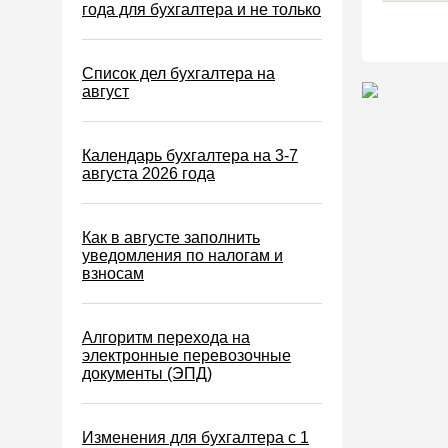
Водный налог
года для бухгалтера и не только
Экологический налог
Налог на игорный бизнес
Список дел бухгалтера на
август
Акцизы
Уплата налогов (взносов)
Календарь бухгалтера на 3-7
Возврат и зачет налогов
августа 2026 года
Налоговые проверки
Ответственность
Как в августе заполнить
уведомления по налогам и
Статистика
взносам
Самозанятые
Банк
Алгоритм перехода на
электронные перевозочные
Онлайн-кассы ККТ ККМ
документы (ЭПД)
Блокировка счета
МСФО
Изменения для бухгалтера с 1