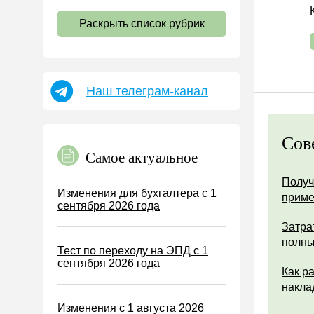
НДС
Раскрыть список рубрик
Страховые взносы 2026
Пособия
НДФЛ
Наш телеграм-канал
УСН
АУСН
Сов
Налог на имущество
Самое актуальное
Земельный налог
Получ
Транспортный налог
Изменения для бухгалтера с 1
прим
сентября 2026 года
Налог на рекламу
Затра
Торговый сбор
полны
Тест по переходу на ЭПД с 1
Туристический налог
сентября 2026 года
Как р
ЕСХН
накла
ПСН
Изменения с 1 августа 2026