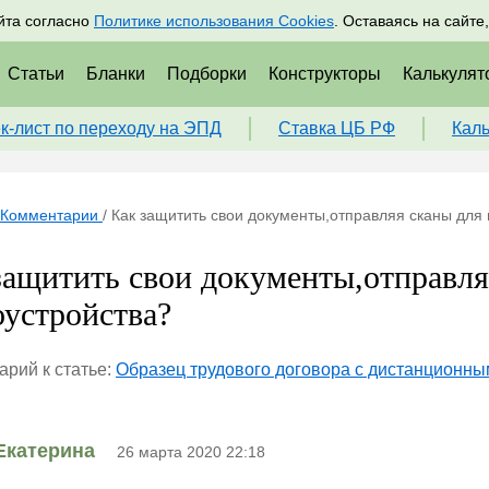
адрам
Подписаться
Пр
йта согласно
Политике использования Cookies
. Оставаясь на сайте
Статьи
Бланки
Подборки
Конструкторы
Калькулят
к-лист по переходу на ЭПД
Ставка ЦБ РФ
Кал
Комментарии
/
Как защитить свои документы,отправляя сканы для 
защитить свои документы,отправля
оустройства?
рий к статье:
Образец трудового договора с дистанционны
Екатерина
26 марта 2020 22:18