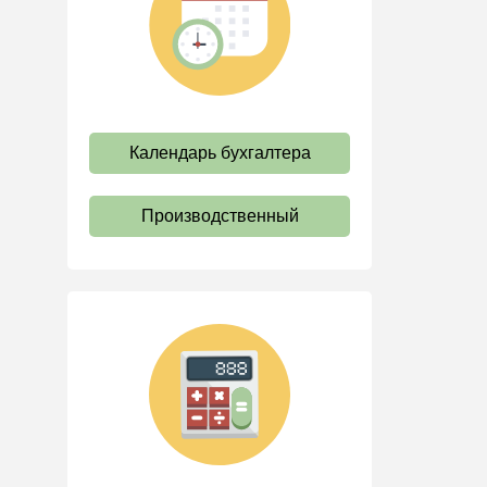
труда
Отпуск и время отдыха
Оплата труда
Социальное партнерство
Календарь бухгалтера
Ответственность и
взыскания
Пенсии
Производственный
Льготы, гарантии и
компенсации
Профстандарты и
должностные инструкции
Трудовые книжки
Кадровые документы и
образцы
Персональные данные
Стаж