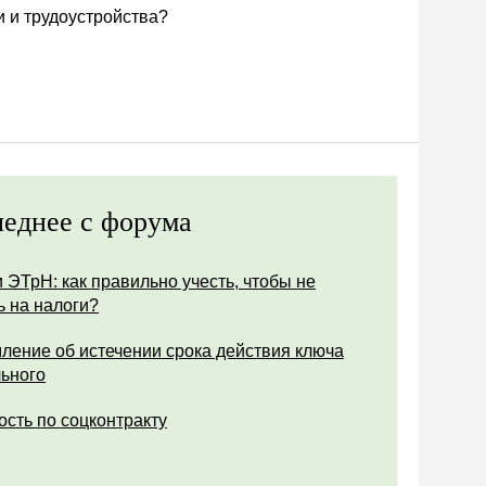
и и трудоустройства?
еднее с форума
 ЭТрН: как правильно учесть, чтобы не
ь на налоги?
ление об истечении срока действия ключа
ьного
ость по соцконтракту