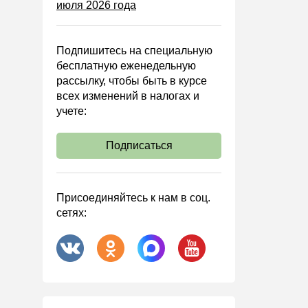
июля 2026 года
Управленческий учет
Анализ хозяйственной
деятельности (АХД)
Подпишитесь на специальную
Охрана труда и аттестация
бесплатную еженедельную
рассылку, чтобы быть в курсе
Охрана труда
всех изменений в налогах и
Валютные операции
учете:
Налоговая система РФ
Подписаться
Налоговое планирование
Финансовый контроль
Договоры
Присоединяйтесь к нам в соц.
сетях:
ООО
АО
Госзакупки
Инвестиции
Справочная информация