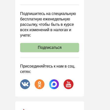
Управленческий учет
Анализ хозяйственной
Подпишитесь на специальную
деятельности (АХД)
бесплатную еженедельную
Охрана труда и аттестация
рассылку, чтобы быть в курсе
всех изменений в налогах и
Охрана труда
учете:
Валютные операции
Налоговая система РФ
Подписаться
Налоговое планирование
Финансовый контроль
Присоединяйтесь к нам в соц.
Договоры
сетях:
ООО
АО
Госзакупки
Инвестиции
Справочная информация