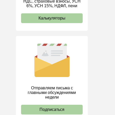
НДС, страховые взносы, УСН
6%, УСН 15%, НДФЛ, пени
ИП
Калькуляторы
Отправляем письма с
главными обсуждениями
недели
Подписаться