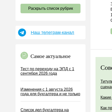
НДС
Раскрыть список рубрик
Страховые взносы 2026
Пособия
НДФЛ
Наш телеграм-канал
УСН
АУСН
Налог на имущество
Самое актуальное
Земельный налог
Транспортный налог
Сов
Тест по переходу на ЭПД с 1
сентября 2026 года
Налог на рекламу
Титул
Торговый сбор
сцена
Изменения с 1 августа 2026
Туристический налог
года для бухгалтера и не только
Какие
ЕСХН
ПСН
Как п
Список дел бухгалтера на