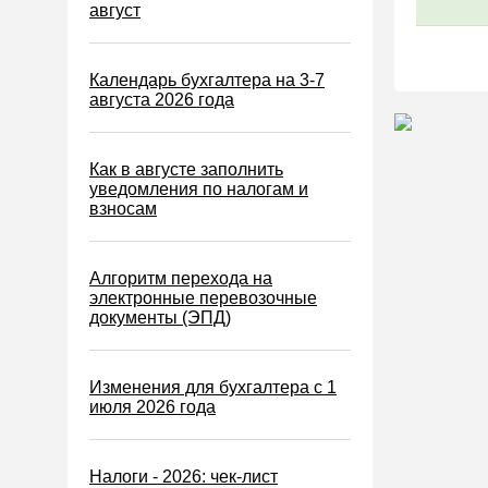
Водный налог
август
Экологический налог
Налог на игорный бизнес
Календарь бухгалтера на 3-7
августа 2026 года
Акцизы
Уплата налогов (взносов)
Как в августе заполнить
Возврат и зачет налогов
уведомления по налогам и
взносам
Налоговые проверки
Ответственность
Алгоритм перехода на
Статистика
электронные перевозочные
документы (ЭПД)
Самозанятые
Банк
Изменения для бухгалтера с 1
Онлайн-кассы ККТ ККМ
июля 2026 года
Блокировка счета
МСФО
Налоги - 2026: чек-лист