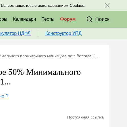
исоединяйтесь к нам в соц. сетях:
, Вы соглашаетесь с использованием Cookies.
Поиск
оры
Календари
Тесты
Форум
ькулятор НДФЛ
Конструктор УПД
ального прожиточного минимума по г. Вологде. 1...
ере 50% Минимального
...
нет?
Постоянная ссылка