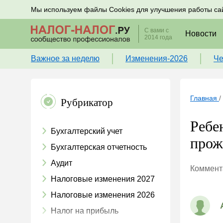
Подписывайтесь на новости по налогам, учету и к
Мы используем файлы Cookies для улучшения работы са
С вами с
Новости
2014 года
Важное за неделю
Изменения-2026
Че
Главная
/
Рубрикатор
Ребе
Бухгалтерский учет
прож
Бухгалтерская отчетность
Аудит
Коммента
Налоговые изменения 2027
Налоговые изменения 2026
Налог на прибыль