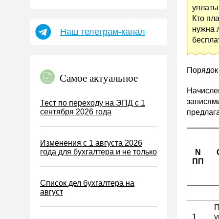
Пособия
уплаты
Кто пла
НДФЛ
нужна 
Наш телеграм-канал
УСН
беспла
АУСН
Налог на имущество
Порядок
Самое актуальное
Земельный налог
Начислен
Транспортный налог
записями
Тест по переходу на ЭПД с 1
сентября 2026 года
предлаг
Налог на рекламу
Торговый сбор
Изменения с 1 августа 2026
Туристический налог
года для бухгалтера и не только
N
ЕСХН
ПП
ПСН
Список дел бухгалтера на
Водный налог
август
Экологический налог
П
1
у