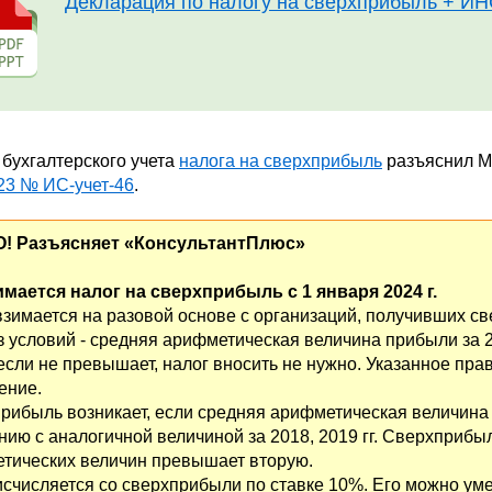
Декларация по налогу на сверхприбыль + 
бухгалтерского учета
налога на сверхприбыль
разъяснил 
23 № ИС-учет-46
.
! Разъясняет «КонсультантПлюс»
имается налог на сверхприбыль с 1 января 2024 г.
взимается на разовой основе с организаций, получивших с
з условий - средняя арифметическая величина прибыли за 2
а если не превышает, налог вносить не нужно. Указанное пр
ение.
рибыль возникает, если средняя арифметическая величина п
нию с аналогичной величиной за 2018, 2019 гг. Сверхприбыл
тических величин превышает вторую.
исчисляется со сверхприбыли по ставке 10%. Его можно у