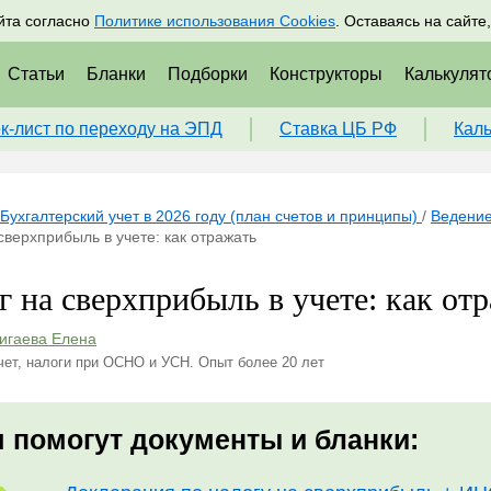
адрам
Подписаться
Пр
йта согласно
Политике использования Cookies
. Оставаясь на сайте
Статьи
Бланки
Подборки
Конструкторы
Калькулят
к-лист по переходу на ЭПД
Ставка ЦБ РФ
Кал
Бухгалтерский учет в 2026 году (план счетов и принципы)
/
Ведение
сверхприбыль в учете: как отражать
г на сверхприбыль в учете: как от
игаева Елена
чет, налоги при ОСНО и УСН. Опыт более 20 лет
 помогут документы и бланки: