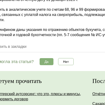
ть в аналитическом учете по счетам 68, 96 и 99 формирова
, связанных с уплатой налога на сверхприбыль, подлежащи
ти.
инфином даны указания по отражению объектов бухучета, с
очной и годовой бухотчетности (пп. 5-7 сообщения № ИС-уч
ить в закладки
огла эта статья?
Да
Нет
етуем прочитать
Посл
лтерский аутсорсинг: что это, плюсы и минусы,
Отчётн
формить договор
Сахар