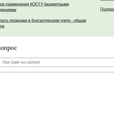
ок применения КОСГУ бюджетными
Подпис
дениями
елать проводки в бухгалтерском учете - общие
ла
вопрос