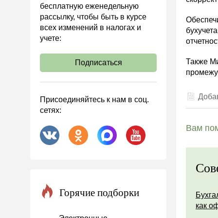
бесплатную еженедельную
Охрана труда и аттестация
рассылку, чтобы быть в курсе
Обеспечи
всех изменений в налогах и
Охрана труда
бухучета
учете:
отчетнос
Валютные операции
Налоговая система РФ
Также М
Подписаться
промежут
Налоговое планирование
Финансовый контроль
Добав
Присоединяйтесь к нам в соц.
Договоры
сетях:
ООО
Вам пом
АО
Госзакупки
Сов
Инвестиции
Справочная информация
Горячие подборки
Бухга
Проекты
как о
Банк касса