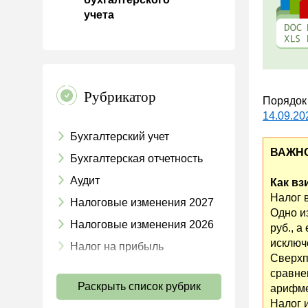
учета
Рубрикатор
Порядок 
14.09.20
Бухгалтерский учет
ВАЖНО
Бухгалтерская отчетность
Аудит
Как вз
Налог 
Налоговые изменения 2027
Одно и
Налоговые изменения 2026
руб., 
исключ
Налог на прибыль
Сверхп
НДС
сравне
Раскрыть список рубрик
арифме
Страховые взносы 2026
Налог 