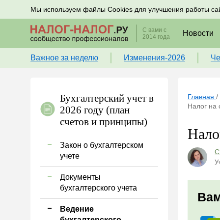
Подписывайтесь на новости по налогам, учету и к
Мы используем файлы Cookies для улучшения работы са
С вами с
Новости
2014 года
Важное за неделю
Изменения-2026
Че
Бухгалтерский учет в
Главная
/
Налог на 
2026 году (план
счетов и принципы)
Нало
Закон о бухгалтерском
С
учете
У
Документы
бухгалтерского учета
Вам
Ведение
бухгалтерского