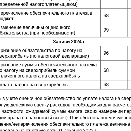
пределенной налогоплательщиком)
еречисление обеспечительного платежа в
68
юджет
зменение величины оценочного
99
бязательства (при необходимости)
Записи 2024 г.
ризнание обязательства по налогу на
96
верхприбыль (по налоговой декларации)
ризнание суммы обеспечительного платежа
о налогу на сверхприбыль суммой
68
плаченного налога на сверхприбыль
плата налога на сверхприбыль
68
 в учете оценочное обязательство по уплате налога на с
ную денежную оценку расходов, необходимых для расчетов 
в частности, ожидаемой суммы налога, своих намерений пе
ии права на налоговый вычет). При обоснованном изменен
ления/неперечисления обеспечительного платежа величина 
ирована на отчетную дату 31 декабря 2023 г.