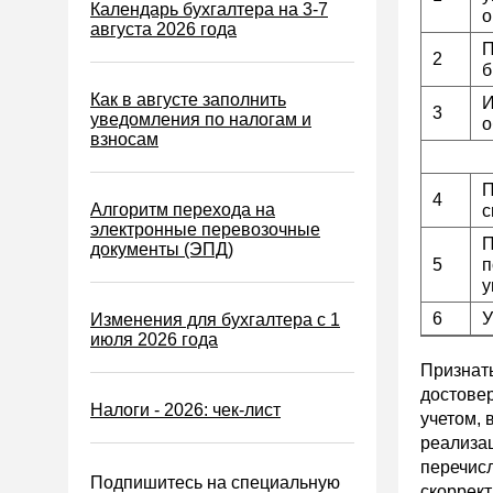
Налог на игорный бизнес
Календарь бухгалтера на 3-7
о
августа 2026 года
Акцизы
П
2
б
Уплата налогов (взносов)
Как в августе заполнить
И
Возврат и зачет налогов
3
уведомления по налогам и
о
взносам
Налоговые проверки
Ответственность
П
4
Алгоритм перехода на
с
Статистика
электронные перевозочные
П
документы (ЭПД)
Самозанятые
5
п
у
Банк
6
У
Изменения для бухгалтера с 1
Онлайн-кассы ККТ ККМ
июля 2026 года
Блокировка счета
Признать
МСФО
достовер
Налоги - 2026: чек-лист
учетом, 
Управленческий учет
реализац
Анализ хозяйственной
перечис
Подпишитесь на специальную
деятельности (АХД)
скоррект