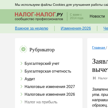
Подписывайтесь на новости по налогам, учету и к
Мы используем файлы Cookies для улучшения работы са
С вами с
Новости
2014 года
Важное за неделю
Изменения-2026
Че
Главная
/
Рубрикатор
Заяв
Бухгалтерский учет
выче
Бухгалтерская отчетность
Налог
Аудит
Налоговые изменения 2027
Заявлен
Налоговые изменения 2026
утв. пр
направи
Налог на прибыль
образец.