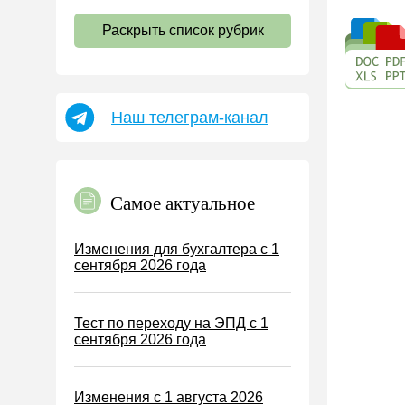
НДС
Раскрыть список рубрик
Страховые взносы 2026
Пособия
НДФЛ
Наш телеграм-канал
УСН
АУСН
Налог на имущество
Самое актуальное
Земельный налог
Транспортный налог
Изменения для бухгалтера с 1
сентября 2026 года
Налог на рекламу
Торговый сбор
Тест по переходу на ЭПД с 1
Туристический налог
сентября 2026 года
ЕСХН
ПСН
Изменения с 1 августа 2026