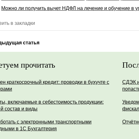
Можно ли получить вычет НДФЛ на лечение и обучение в 
ить в закладки
дыдущая статья
етуем прочитать
Посл
ен краткосрочный кредит: проводки в бухучте с
СДЭК и
ерами
попаст
ты, включаемые в себестоимость продукции:
Уведом
й состав и виды
фискал
аботать с электронными транспортными
Отчётн
дными в 1С Бухгалтерия