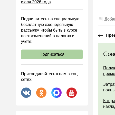
июля 2026 года
Управленческий учет
Анализ хозяйственной
деятельности (АХД)
Подпишитесь на специальную
Добав
Охрана труда и аттестация
бесплатную еженедельную
рассылку, чтобы быть в курсе
Охрана труда
Пре
всех изменений в налогах и
Валютные операции
учете:
Налоговая система РФ
Сов
Подписаться
Налоговое планирование
Финансовый контроль
Получ
Договоры
прим
Присоединяйтесь к нам в соц.
сетях:
ООО
Затра
АО
полны
Госзакупки
Как р
Инвестиции
накла
Справочная информация