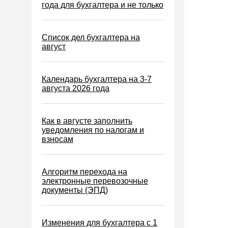
Водный налог
года для бухгалтера и не только
Экологический налог
Налог на игорный бизнес
Список дел бухгалтера на
август
Акцизы
Уплата налогов (взносов)
Календарь бухгалтера на 3-7
Возврат и зачет налогов
августа 2026 года
Налоговые проверки
Ответственность
Как в августе заполнить
уведомления по налогам и
Статистика
взносам
Самозанятые
Банк
Алгоритм перехода на
электронные перевозочные
Онлайн-кассы ККТ ККМ
документы (ЭПД)
Блокировка счета
МСФО
Изменения для бухгалтера с 1