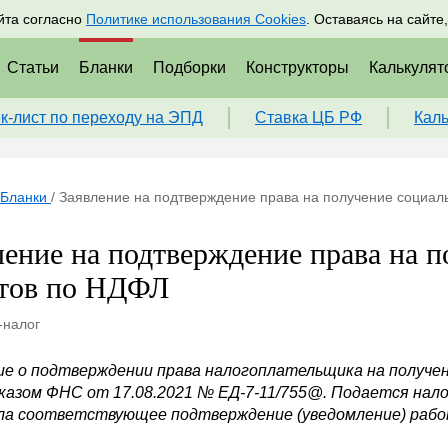
адрам
Подписаться
Пр
йта согласно
Политике использования Cookies
. Оставаясь на сайте
Статьи
Бланки
Подборки
Конструкторы
Калькулят
к-лист по переходу на ЭПД
Ставка ЦБ РФ
Кал
Бланки
/
Заявление на подтверждение права на получение социал
ление на подтверждение права на 
тов по НДФЛ
-налог
ие о подтверждении права налогоплательщика на получе
иказом ФНС от 17.08.2021 № ЕД-7-11/755@. Подается на
ла соответствующее подтверждение (уведомление) рабо