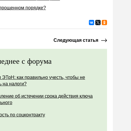
упрощенном порядке?
Следующая статья
еднее с форума
 ЭТрН: как правильно учесть, чтобы не
ь на налоги?
ление об истечении срока действия ключа
ьного
ость по соцконтракту