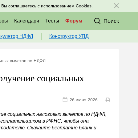
исоединяйтесь к нам в соц. сетях:
, Вы соглашаетесь с использованием Cookies.
Поиск
оры
Календари
Тесты
Форум
ькулятор НДФЛ
Конструктор УПД
ьных вычетов по НДФЛ
получение социальных
26 июня 2026
ние социальных налоговых вычетов по НДФЛ,
логоплательщиком в ИФНС, чтобы она
тодателю. Скачайте бесплатно бланк и