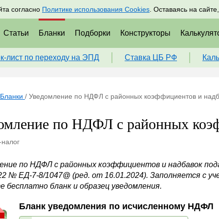
адрам
Подписаться
Пр
йта согласно
Политике использования Cookies
. Оставаясь на сайте
Статьи
Бланки
Подборки
Конструкторы
Калькулят
к-лист по переходу на ЭПД
Ставка ЦБ РФ
Кал
Бланки
/
Уведомление по НДФЛ с районных коэффициентов и надб
омление по НДФЛ с районных коэф
-налог
ение по НДФЛ с районных коэффициентов и надбавок под
022 № ЕД-7-8/1047@ (ред. от 16.01.2024). Заполняется с 
е бесплатно бланк и образец уведомления.
Бланк уведомления по исчисленному НДФЛ