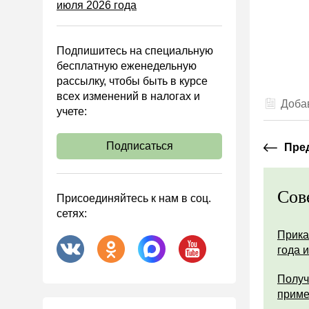
июля 2026 года
Управленческий учет
Анализ хозяйственной
деятельности (АХД)
Подпишитесь на специальную
Охрана труда и аттестация
бесплатную еженедельную
рассылку, чтобы быть в курсе
Охрана труда
всех изменений в налогах и
Добав
Валютные операции
учете:
Налоговая система РФ
Подписаться
Пре
Налоговое планирование
Финансовый контроль
Сов
Договоры
Присоединяйтесь к нам в соц.
сетях:
ООО
Прика
АО
года 
Госзакупки
Получ
Инвестиции
прим
Справочная информация