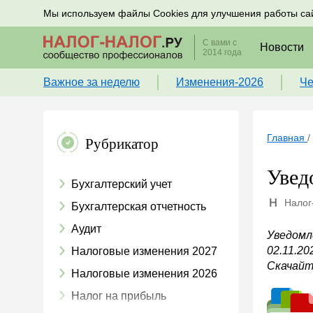
Подписывайтесь на новости по налогам, учету и к
Мы используем файлы Cookies для улучшения работы са
С вами с
Новости
2014 года
Важное за неделю
Изменения-2026
Че
Главная
/
Рубрикатор
Увед
Бухгалтерский учет
Налог
Бухгалтерская отчетность
Аудит
Уведомл
02.11.2
Налоговые изменения 2027
Скачайт
Налоговые изменения 2026
Налог на прибыль