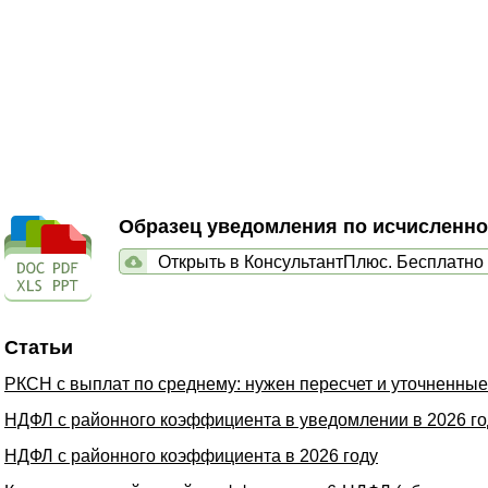
Образец уведомления по исчисленн
Открыть в КонсультантПлюс. Бесплатно
Статьи
РКСН с выплат по среднему: нужен пересчет и уточненны
НДФЛ с районного коэффициента в уведомлении в 2026 го
НДФЛ с районного коэффициента в 2026 году