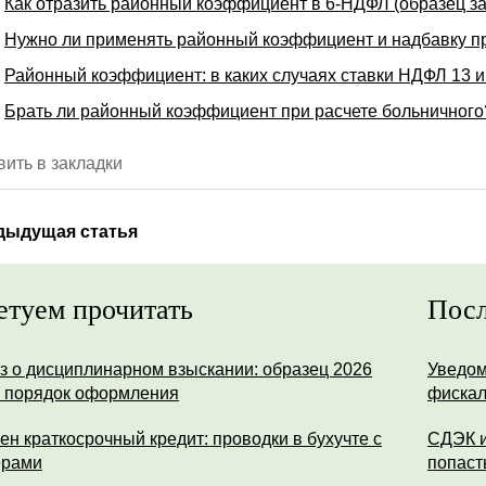
Как отразить районный коэффициент в 6-НДФЛ (образец з
Нужно ли применять районный коэффициент и надбавку п
Районный коэффициент: в каких случаях ставки НДФЛ 13 и
Брать ли районный коэффициент при расчете больничного
ить в закладки
дыдущая статья
етуем прочитать
Посл
з о дисциплинарном взыскании: образец 2026
Уведом
и порядок оформления
фискал
ен краткосрочный кредит: проводки в бухучте с
СДЭК и
ерами
попаст