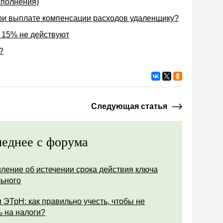
аполнения)
ри выплате компенсации расходов удаленщику?
 15% не действуют
?
Следующая статья
еднее с форума
ление об истечении срока действия ключа
ьного
 ЭТрН: как правильно учесть, чтобы не
ь на налоги?