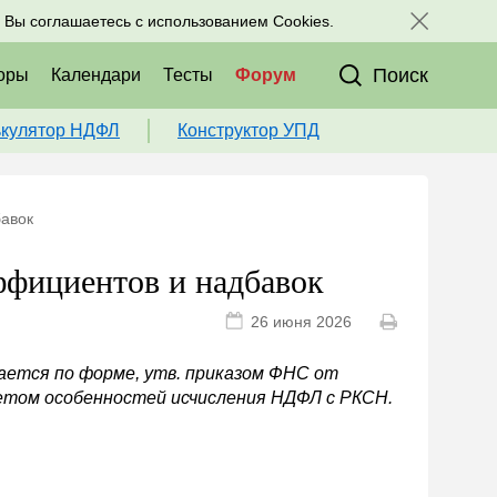
исоединяйтесь к нам в соц. сетях:
, Вы соглашаетесь с использованием Cookies.
Поиск
оры
Календари
Тесты
Форум
ькулятор НДФЛ
Конструктор УПД
авок
фициентов и надбавок
26 июня 2026
ается по форме, утв. приказом ФНС от
учетом особенностей исчисления НДФЛ с РКСН.