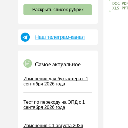
НДС
Раскрыть список рубрик
Страховые взносы 2026
Пособия
НДФЛ
Наш телеграм-канал
УСН
АУСН
Налог на имущество
Самое актуальное
Земельный налог
Транспортный налог
Изменения для бухгалтера с 1
сентября 2026 года
Налог на рекламу
Торговый сбор
Тест по переходу на ЭПД с 1
Туристический налог
сентября 2026 года
ЕСХН
ПСН
Изменения с 1 августа 2026