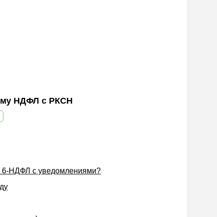
ому НДФЛ с РКСН
е 6-НДФЛ с уведомлениями?
ду