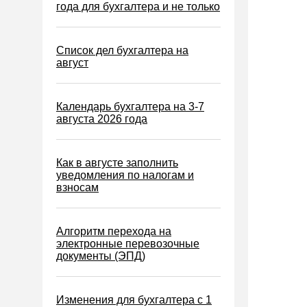
Водный налог
года для бухгалтера и не только
Экологический налог
Налог на игорный бизнес
Список дел бухгалтера на
август
Акцизы
Уплата налогов (взносов)
Календарь бухгалтера на 3-7
Возврат и зачет налогов
августа 2026 года
Налоговые проверки
Ответственность
Как в августе заполнить
уведомления по налогам и
Статистика
взносам
Самозанятые
Банк
Алгоритм перехода на
электронные перевозочные
Онлайн-кассы ККТ ККМ
документы (ЭПД)
Блокировка счета
МСФО
Изменения для бухгалтера с 1