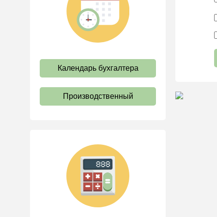
труда
Отпуск и время отдыха
Оплата труда
Социальное партнерство
Календарь бухгалтера
Ответственность и
взыскания
Пенсии
Производственный
Льготы, гарантии и
компенсации
Профстандарты и
должностные инструкции
Трудовые книжки
Кадровые документы и
образцы
Персональные данные
Стаж