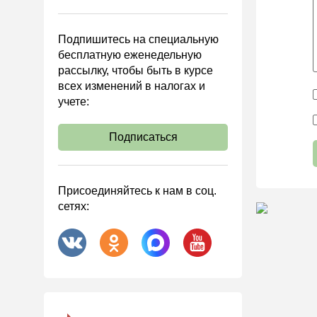
Управленческий учет
Анализ хозяйственной
Подпишитесь на специальную
деятельности (АХД)
бесплатную еженедельную
Охрана труда и аттестация
рассылку, чтобы быть в курсе
всех изменений в налогах и
Охрана труда
учете:
Валютные операции
Налоговая система РФ
Подписаться
Налоговое планирование
Финансовый контроль
Присоединяйтесь к нам в соц.
Договоры
сетях:
ООО
АО
Госзакупки
Инвестиции
Справочная информация