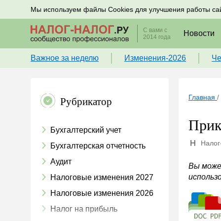
Подписывайтесь на новости по налогам, учету и к
Мы используем файлы Cookies для улучшения работы са
С вами с
Новости
2014 года
Важное за неделю
Изменения-2026
Че
Главная
/
Рубрикатор
Прик
Бухгалтерский учет
Налог
Бухгалтерская отчетность
Аудит
Вы може
использо
Налоговые изменения 2027
Налоговые изменения 2026
Налог на прибыль