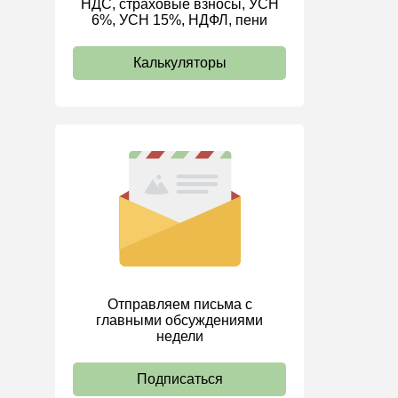
НДС, страховые взносы, УСН
6%, УСН 15%, НДФЛ, пени
ИП
Калькуляторы
Отправляем письма с
главными обсуждениями
недели
Подписаться