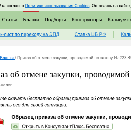
адрам
Подписаться
Пр
йта согласно
Политике использования Cookies
. Оставаясь на сайте
Статьи
Бланки
Подборки
Конструкторы
Калькулят
к-лист по переходу на ЭПД
Ставка ЦБ РФ
Кал
Бланки
/
Приказ об отмене закупки, проводимой по закону № 223-
аз об отмене закупки, проводимой
-налог
те скачать бесплатно образец приказа об отмене закупки
вать его для своей ситуации.
Образец приказа об отмене закупки, провод
Открыть в КонсультантПлюс. Бесплатно