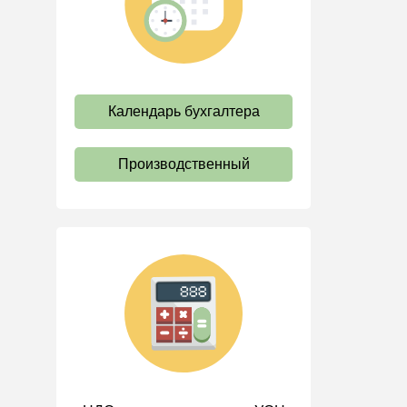
труда
Отпуск и время отдыха
Оплата труда
Социальное партнерство
Календарь бухгалтера
Ответственность и
взыскания
Производственный
Пенсии
Льготы, гарантии и
компенсации
Профстандарты и
должностные инструкции
Трудовые книжки
Кадровые документы и
образцы
Персональные данные
Стаж