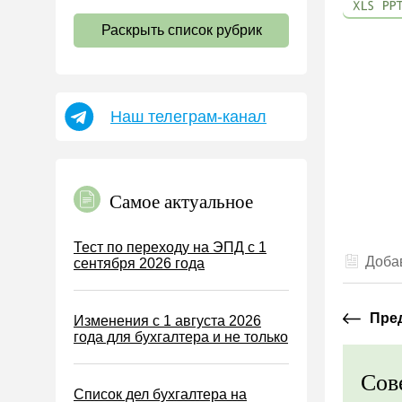
НДС
Раскрыть список рубрик
Страховые взносы 2026
Пособия
НДФЛ
Наш телеграм-канал
УСН
АУСН
Налог на имущество
Самое актуальное
Земельный налог
Транспортный налог
Тест по переходу на ЭПД с 1
Добав
сентября 2026 года
Налог на рекламу
Торговый сбор
Пре
Изменения с 1 августа 2026
Туристический налог
года для бухгалтера и не только
ЕСХН
Сов
ПСН
Список дел бухгалтера на