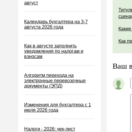
Водный налог
август
Титул
Экологический налог
сцена
Налог на игорный бизнес
Календарь бухгалтера на 3-7
августа 2026 года
Какие
Акцизы
Уплата налогов (взносов)
Как п
Как в августе заполнить
Возврат и зачет налогов
уведомления по налогам и
взносам
Налоговые проверки
Ваш 
Ответственность
Алгоритм перехода на
Статистика
электронные перевозочные
документы (ЭПД)
Самозанятые
Банк
Изменения для бухгалтера с 1
Онлайн-кассы ККТ ККМ
июля 2026 года
Блокировка счета
МСФО
Налоги - 2026: чек-лист