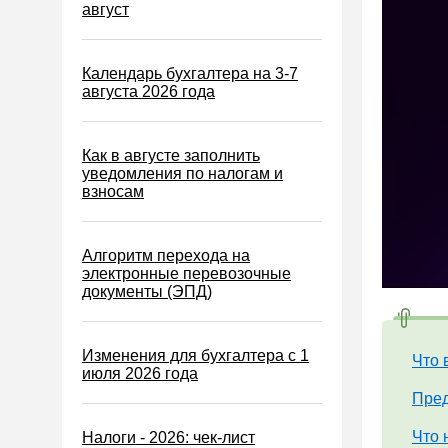
Водный налог
август
Экологический налог
Налог на игорный бизнес
Календарь бухгалтера на 3-7
августа 2026 года
Акцизы
Уплата налогов (взносов)
Как в августе заполнить
Возврат и зачет налогов
уведомления по налогам и
взносам
Налоговые проверки
Ответственность
Алгоритм перехода на
Статистика
электронные перевозочные
документы (ЭПД)
Самозанятые
Банк
Изменения для бухгалтера с 1
Онлайн-кассы ККТ ККМ
Что 
июля 2026 года
Блокировка счета
Пред
МСФО
Что 
Налоги - 2026: чек-лист