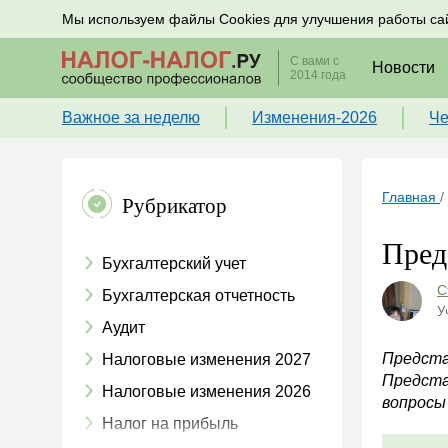
Подписывайтесь на новости по налогам, учету и к
Мы используем файлы Cookies для улучшения работы са
С вами с
Новости
2014 года
Важное за неделю
Изменения-2026
Че
Главная
/
Рубрикатор
Пред
Бухгалтерский учет
С
Бухгалтерская отчетность
У
Аудит
Предста
Налоговые изменения 2027
Предста
Налоговые изменения 2026
вопросы
Налог на прибыль