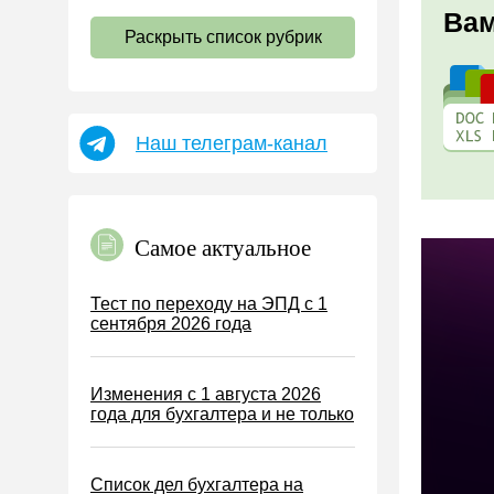
НДС
Вам
Раскрыть список рубрик
Страховые взносы 2026
Пособия
НДФЛ
Наш телеграм-канал
УСН
АУСН
Налог на имущество
Самое актуальное
Земельный налог
Транспортный налог
Тест по переходу на ЭПД с 1
сентября 2026 года
Налог на рекламу
Торговый сбор
Изменения с 1 августа 2026
Туристический налог
года для бухгалтера и не только
ЕСХН
ПСН
Список дел бухгалтера на