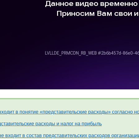
входит в понятие «представительские расходы» согласно 
ставительские расходы и налог на прибыль
не входит в состав представительских расходов организаци