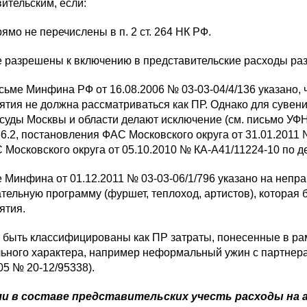
ительским, если:
рямо не перечислены в п. 2 ст. 264 НК РФ.
не разрешены к включению в представительские расходы р
исьме Минфина РФ от 16.08.2006 № 03-03-04/4/136 указано,
тия не должна рассматриваться как ПР. Однако для сувен
уды Москвы и области делают исключение (см. письмо УФНС
6.2, постановления ФАС Московского округа от 31.01.2011
 Московского округа от 05.10.2010 № КА-А41/11224-10 по д
 Минфина от 01.12.2011 № 03-03-06/1/796 указано на непр
тельную программу (фуршет, теплоход, артистов), которая
ятия.
 быть классифицированы как ПР затраты, понесенные в ра
ьного характера, например неформальный ужин с партнера
05 № 20-12/95338).
и в составе представительских учесть расходы на 