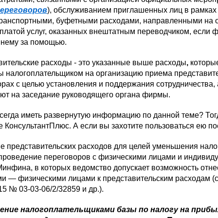
ереговоров
), обслуживанием приглашенных лиц в рамках
ранспортными, буфетными расходами, направленными на 
платой услуг, оказанных внештатным переводчиком, если
 нему за помощью.
вительские расходы - это указанные выше расходы
,
которы
 налогоплательщиком на организацию приема представител
рах с целью установления и поддержания сотрудничества, 
ют на заседание руководящего органа фирмы.
всегда иметь развернутую информацию по данной теме? Тог
е КонсультантПлюс. А если вы захотите пользоваться ею п
е представительских расходов для целей уменьшения нало
 проведение переговоров с физическими лицами и индивид
инфина, в которых ведомство допускает возможность отне
и — физическими лицами к представительским расходам (см.
15 № 03-03-06/2/32859 и др.).
ение налогоплательщиками базы по налогу на прибы