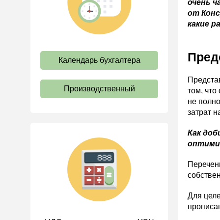
очень ч
труда
от Конс
Отпуск и время отдыха
какие р
Оплата труда
Пред
Социальное партнерство
Календарь бухгалтера
Ответственность и
взыскания
Представ
Производственный
том, чт
Пенсии
не полно
Льготы, гарантии и
затрат н
компенсации
Как доб
Профстандарты и
оптимиз
должностные инструкции
Трудовые книжки
Перечень
собствен
Кадровые документы и
образцы
Для цел
Персональные данные
прописан
Стаж