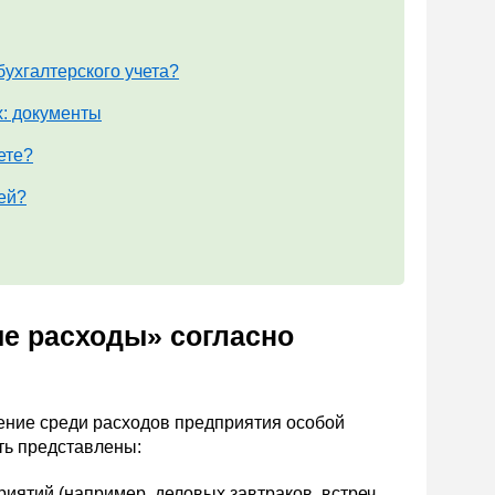
бухгалтерского учета?
х: документы
ете?
ей?
ие расходы» согласно
ение среди расходов предприятия особой
ть представлены:
иятий (например, деловых завтраков, встреч,