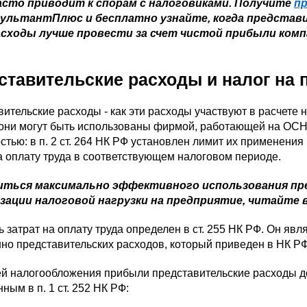
асто приводит к спорам с налоговиками. Получите
п
ультантПлюс и бесплатно узнайте, когда представ
асходы лучше провести за счет чистой прибыли комп
ставительские расходы и налог на
ительские расходы - как эти расходы участвуют в расчете
о они могут быть использованы фирмой, работающей на ОСН
стью: в п. 2 ст. 264 НК РФ установлен лимит их применени
а оплату труда в соответствующем налоговом периоде.
иться максимально эффективного использования пр
ации налоговой нагрузки на предприятие, читайте 
 затрат на оплату труда определен в ст. 255 НК РФ. Он явл
но представительских расходов, который приведен в НК РФ
ей налогообложения прибыли представительские расходы д
ным в п. 1 ст. 252 НК РФ: