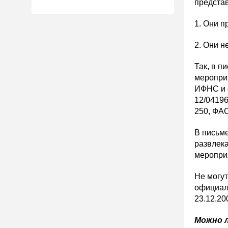
представ
1. Они п
2. Они 
Так, в п
мероприя
ИФНС и с
12/04196
250, ФАС
В письме
развлека
меропри
Не могут
официал
23.12.20
Можно л