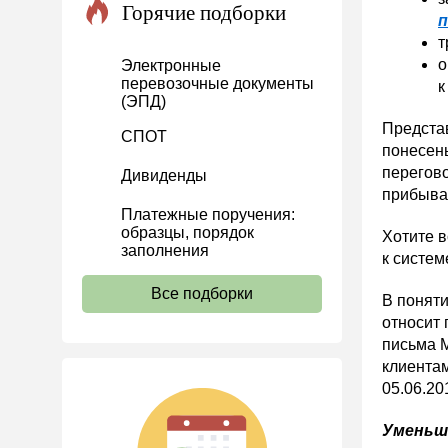
Горячие подборки
п
Проекты
т
Банк касса
о
Электронные
перевозочные документы
к
Расчеты
(ЭПД)
Учет затрат
Предста
СПОТ
понесены
Учет ОС и НМА
перегово
Дивиденды
Учет МПЗ
прибыва
Платежные поручения:
Зарплаты и кадры
образцы, порядок
Хотите 
Основы трудового
заполнения
к систем
законодательства
Все подборки
Прием на работу и переводы
В поняти
относит
Увольнение
письма М
Трудовой договор
клиентам
05.06.20
Коллективный договор и
локальные акты
Уменьш
Рабочее время и режим