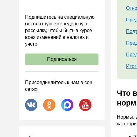
Управленческий учет
Отно
Анализ хозяйственной
Подпишитесь на специальную
деятельности (АХД)
Пред
бесплатную еженедельную
Охрана труда и аттестация
рассылку, чтобы быть в курсе
Подт
всех изменений в налогах и
Охрана труда
Пред
учете:
Валютные операции
Пред
Налоговая система РФ
Подписаться
Итог
Налоговое планирование
Финансовый контроль
Присоединяйтесь к нам в соц.
Договоры
сетях:
Что 
ООО
норм
АО
Госзакупки
Нормы, з
категори
Инвестиции
Справочная информация
з