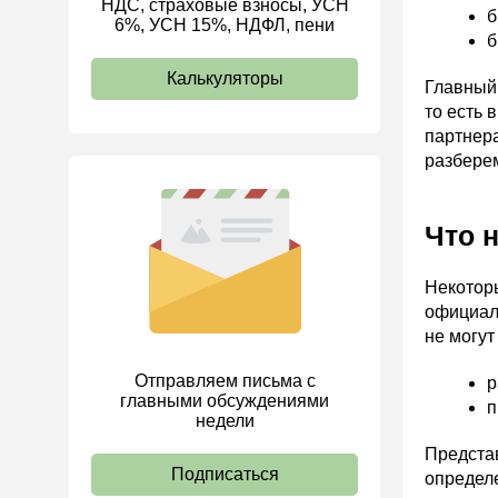
НДС, страховые взносы, УСН
б
6%, УСН 15%, НДФЛ, пени
ИП
б
Калькуляторы
Главный 
то есть
партнера
разберем
Что 
Некоторы
официаль
не могут
Отправляем письма с
р
главными обсуждениями
п
недели
Представ
Подписаться
определе