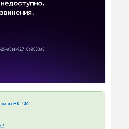
нормам НК РФ?
и?