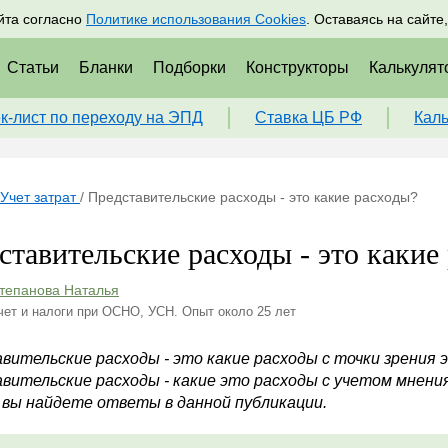
адрам
Подписаться
Пр
йта согласно
Политике использования Cookies
. Оставаясь на сайте
Статьи
Бланки
Подборки
Конструкторы
Калькулят
к-лист по переходу на ЭПД
Ставка ЦБ РФ
Кал
Учет затрат
/
Представительские расходы - это какие расходы?
ставительские расходы - это какие
тепанова Наталья
чет и налоги при ОСНО, УСН. Опыт около 25 лет
вительские расходы - это какие расходы с точки зрения 
вительские расходы - какие это расходы с учетом мнени
 вы найдете ответы в данной публикации.