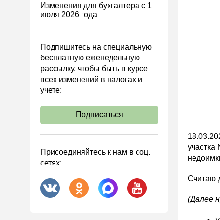
Изменения для бухгалтера с 1
июля 2026 года
Управленческий учет
Анализ хозяйственной
деятельности (АХД)
Подпишитесь на специальную
Охрана труда и аттестация
бесплатную еженедельную
рассылку, чтобы быть в курсе
Охрана труда
всех изменений в налогах и
Валютные операции
учете:
Налоговая система РФ
Подписаться
Налоговое планирование
Финансовый контроль
18.03.20
участка 
Договоры
Присоединяйтесь к нам в соц.
недоимки
сетях:
ООО
Считаю 
АО
Госзакупки
(Далее 
Инвестиции
у