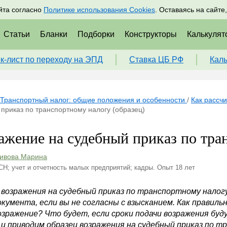
адрам
Подписаться
Пр
йта согласно
Политике использования Cookies
. Оставаясь на сайте
Статьи
Бланки
Подборки
Конструкторы
Калькулят
к-лист по переходу на ЭПД
Ставка ЦБ РФ
Кал
Транспортный налог: общие положения и особенности
/
Как рассчи
приказ по транспортному налогу (образец)
ажение на судебный приказ по тра
ивова Марина
СН; учет и отчетность малых предприятий; кадры. Опыт 18 лет
 возражения на судебный приказ по транспортному налог
кумента, если вы не согласны с взысканием. Как правиль
озражение? Что будет, если сроки подачи возражения б
 и приводим образец возражения на судебный приказ по т