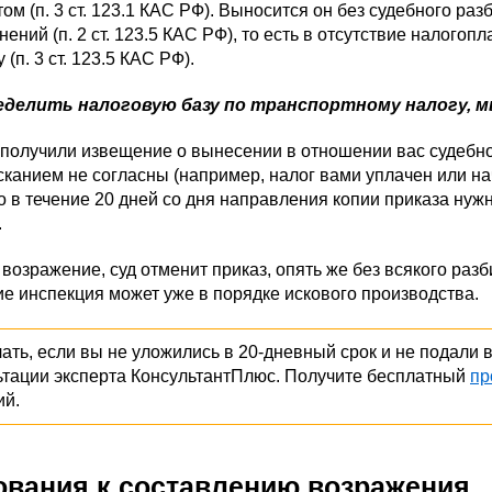
ом (п. 3 ст. 123.1 КАС РФ). Выносится он без судебного ра
нений (п. 2 ст. 123.5 КАС РФ), то есть в отсутствие налого
 (п. 3 ст. 123.5 КАС РФ).
еделить налоговую базу по транспортному налогу, м
получили извещение о вынесении в отношении вас судебног
сканием не согласны (например, налог вами уплачен или на
о в течение 20 дней со дня направления копии приказа нужно 
.
возражение, суд отменит приказ, опять же без всякого разби
е инспекция может уже в порядке искового производства.
лать, если вы не уложились в 20-дневный срок и не подали 
ьтации эксперта КонсультантПлюс. Получите бесплатный
пр
ий.
ования к составлению возражения