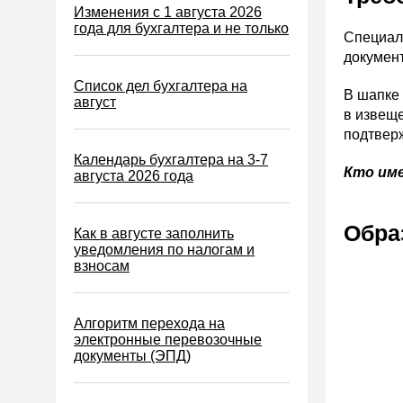
Изменения с 1 августа 2026
Водный налог
года для бухгалтера и не только
Специаль
Экологический налог
докумен
Налог на игорный бизнес
Список дел бухгалтера на
В шапке 
август
Акцизы
в извеще
подтверж
Уплата налогов (взносов)
Календарь бухгалтера на 3-7
Возврат и зачет налогов
Кто им
августа 2026 года
Налоговые проверки
Ответственность
Обра
Как в августе заполнить
уведомления по налогам и
Статистика
взносам
Самозанятые
Банк
Алгоритм перехода на
электронные перевозочные
Онлайн-кассы ККТ ККМ
документы (ЭПД)
Блокировка счета
МСФО