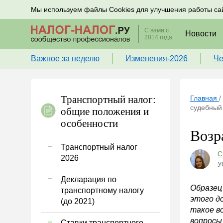
Подписывайтесь на новости по налогам, учету и к
Мы используем файлы Cookies для улучшения работы са
С вами с
Новости
2014 года
Важное за неделю
Изменения-2026
Че
Транспортный налог:
Главная
/
судебный 
общие положения и
особенности
Возр
Транспортный налог
С
2026
У
Декларация по
Образец
транспортному налогу
этого до
(до 2021)
такое в
вопросы
Ставки транспортного