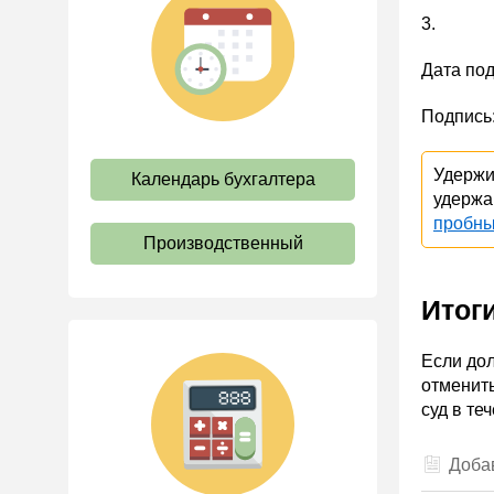
Рабочее время и режим
3.
труда
Дата по
Отпуск и время отдыха
Оплата труда
Подпись
Социальное партнерство
Удержи
Календарь бухгалтера
Ответственность и
удержа
взыскания
пробны
Пенсии
Производственный
Льготы, гарантии и
компенсации
Итог
Профстандарты и
должностные инструкции
Если дол
Трудовые книжки
отменить
суд в те
Кадровые документы и
образцы
Добав
Персональные данные