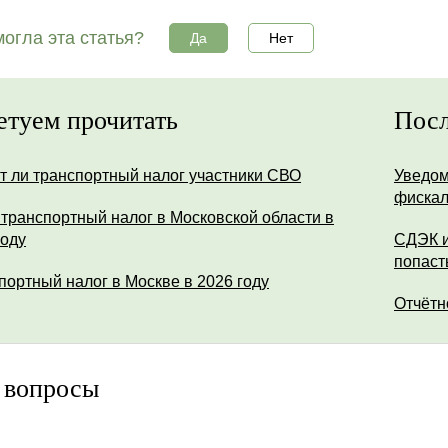
огла эта статья?
Да
Нет
етуем прочитать
Посл
т ли транспортный налог участники СВО
Уведом
фискал
 транспортный налог в Московской области в
году
СДЭК и
попаст
портный налог в Москве в 2026 году
Отчётн
 вопросы