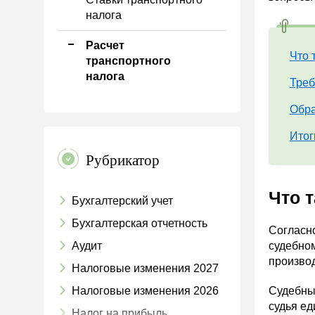
налога
Расчет
Что 
транспортного
налога
Треб
Обра
Итог
Рубрикатор
Что 
Бухгалтерский учет
Бухгалтерская отчетность
Согласно
Аудит
судебном
производ
Налоговые изменения 2027
Налоговые изменения 2026
Судебный
судья ед
Налог на прибыль