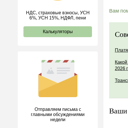
Стаж
Вам пом
НДС, страховые взносы, УСН
ИП
6%, УСН 15%, НДФЛ, пени
Калькуляторы
Сов
Платя
Какой
2026 
Транс
Отправляем письма с
Ваши
главными обсуждениями
недели