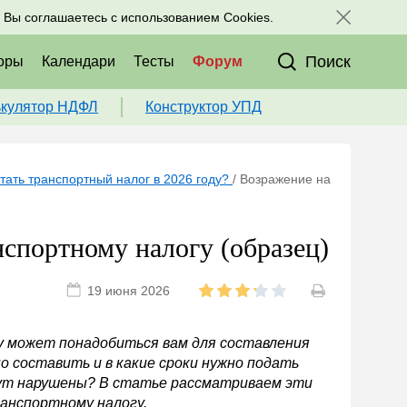
исоединяйтесь к нам в соц. сетях:
, Вы соглашаетесь с использованием Cookies.
Поиск
оры
Календари
Тесты
Форум
ькулятор НДФЛ
Конструктор УПД
тать транспортный налог в 2026 году?
/
Возражение на
нспортному налогу (образец)
19 июня 2026
у может понадобиться вам для составления
но составить и в какие сроки нужно подать
удут нарушены? В статье рассматриваем эти
ранспортному налогу.