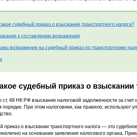
такое судебный приказ о взыскании транспортного налога?
ования к составлению возражения
зец возражения на судебный приказ по транспортному нал
и
такое судебный приказ о взыскании
 ст. 48 НК РФ взыскание налоговой задолженности за счет
 порядке. При этом налоговики, как правило, используют
ство.
 приказ о взыскании транспортного налога — это судебное
инолично на основании заявления налогового органа. При