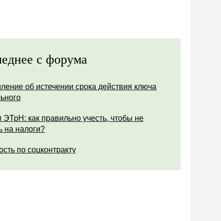
еднее с форума
ление об истечении срока действия ключа
ьного
 ЭТрН: как правильно учесть, чтобы не
ь на налоги?
ость по соцконтракту