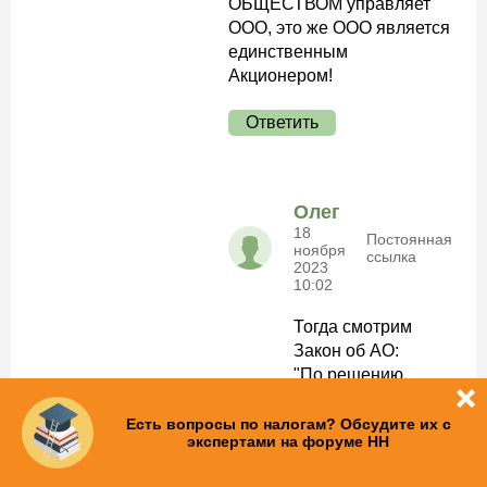
ОБЩЕСТВОМ управляет
ООО, это же ООО является
единственным
Акционером!
Ответить
Олег
18
Постоянная
ноября
ссылка
2023
10:02
Тогда смотрим
Закон об АО:
"По решению
общего собрания
акционеров
Есть вопросы по налогам? Обсудите их с
экспертами на форуме НН
полномочия
единоличного