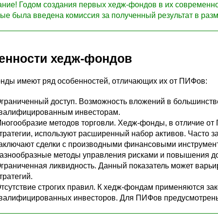
ние! Годом создания первых хедж-фондов в их современном
ые была введена комиссия за полученный результат в раз
енности хедж-фондов
нды имеют ряд особенностей, отличающих их от ПИФов:
граниченный доступ. Возможность вложений в большинстве
валифицированным инвесторам.
ногообразие методов торговли. Хедж-фонды, в отличие от
тратегии, используют расширенный набор активов. Часто з
аключают сделки с производными финансовыми инструмент
азнообразные методы управления рисками и повышения д
граниченная ликвидность. Данный показатель может варьи
тратегий.
тсутствие строгих правил. К хедж-фондам применяются за
валифицированных инвесторов. Для ПИФов предусмотрены