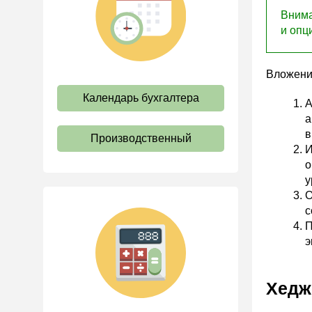
труда
Внима
и опц
Отпуск и время отдыха
Оплата труда
Вложени
Социальное партнерство
Календарь бухгалтера
Ответственность и
А
взыскания
а
в
Пенсии
Производственный
И
Льготы, гарантии и
о
компенсации
у
Профстандарты и
О
должностные инструкции
с
П
Трудовые книжки
э
Кадровые документы и
образцы
Персональные данные
Хедж
Стаж