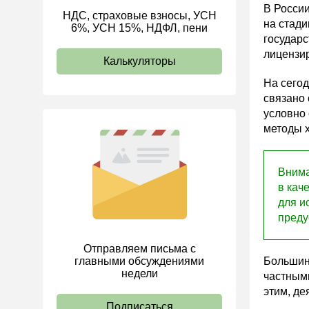
В России
НДС, страховые взносы, УСН
ИП
на стади
6%, УСН 15%, НДФЛ, пени
государс
лицензи
Калькуляторы
На сего
связано 
условно
методы 
Внима
в кач
для и
преду
Отправляем письма с
главными обсуждениями
Большин
недели
частным
этим, де
Подписаться