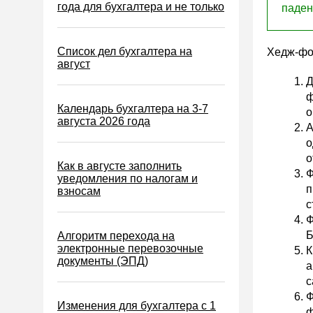
Водный налог
года для бухгалтера и не только
паден
Экологический налог
Налог на игорный бизнес
Список дел бухгалтера на
Хедж-фон
август
Акцизы
Д
Уплата налогов (взносов)
ф
Календарь бухгалтера на 3-7
о
Возврат и зачет налогов
августа 2026 года
А
Налоговые проверки
о
о
Ответственность
Как в августе заполнить
Ф
уведомления по налогам и
Статистика
п
взносам
с
Самозанятые
Ф
Банк
Б
Алгоритм перехода на
электронные перевозочные
К
Онлайн-кассы ККТ ККМ
документы (ЭПД)
а
Блокировка счета
с
МСФО
Ф
Изменения для бухгалтера с 1
ф