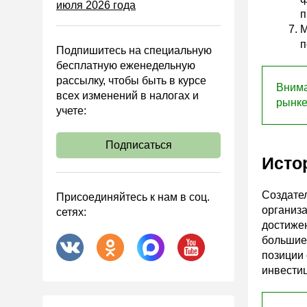
июля 2026 года
Управленческий учет
п
Анализ хозяйственной
М
деятельности (АХД)
п
Подпишитесь на специальную
Охрана труда и аттестация
бесплатную еженедельную
рассылку, чтобы быть в курсе
Охрана труда
Внима
всех изменений в налогах и
рынке
Валютные операции
учете:
Налоговая система РФ
Подписаться
Налоговое планирование
Исто
Финансовый контроль
Договоры
Создате
Присоединяйтесь к нам в соц.
организа
сетях:
ООО
достижен
АО
большие 
позиции
Госзакупки
инвестиц
Инвестиции
Справочная информация