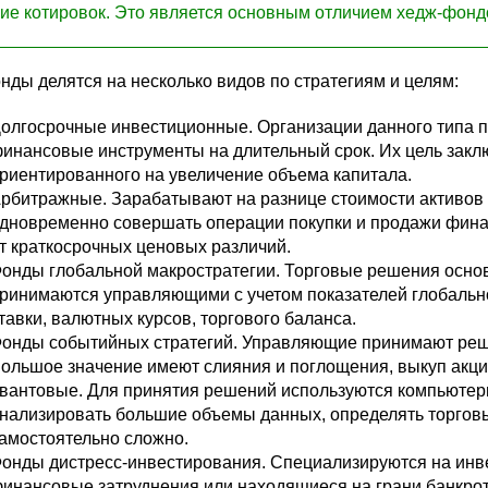
ие котировок. Это является основным отличием хедж-фон
ды делятся на несколько видов по стратегиям и целям:
олгосрочные инвестиционные. Организации данного типа пр
инансовые инструменты на длительный срок. Их цель заклю
риентированного на увеличение объема капитала.
рбитражные. Зарабатывают на разнице стоимости активов 
дновременно совершать операции покупки и продажи фина
т краткосрочных ценовых различий.
онды глобальной макростратегии. Торговые решения основ
ринимаются управляющими с учетом показателей глобально
тавки, валютных курсов, торгового баланса.
онды событийных стратегий. Управляющие принимают реш
ольшое значение имеют слияния и поглощения, выкуп акций,
вантовые. Для принятия решений используются компьютер
нализировать большие объемы данных, определять торгов
амостоятельно сложно.
онды дистресс-инвестирования. Специализируются на ин
инансовые затруднения или находящиеся на грани банкрот