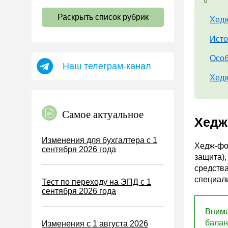
НДС
Раскрыть список рубрик
Хедж
Страховые взносы 2026
Пособия
Исто
НДФЛ
Особ
Наш телеграм-канал
УСН
Хед
АУСН
Налог на имущество
Самое актуальное
Земельный налог
Хедж
Транспортный налог
Изменения для бухгалтера с 1
Хедж-фо
сентября 2026 года
Налог на рекламу
защита),
Торговый сбор
средства
специал
Тест по переходу на ЭПД с 1
Туристический налог
сентября 2026 года
ЕСХН
Внима
ПСН
балан
Изменения с 1 августа 2026