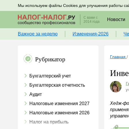
Подписывайтесь на новости по налогам, учету и к
Мы используем файлы Cookies для улучшения работы са
С вами с
Новости
2014 года
Важное за неделю
Изменения-2026
Че
Главная
/
Рубрикатор
Инве
Бухгалтерский учет
Г
Бухгалтерская отчетность
у
Аудит
Хедж-фо
Налоговые изменения 2027
применя
Налоговые изменения 2026
управле
Налог на прибыль