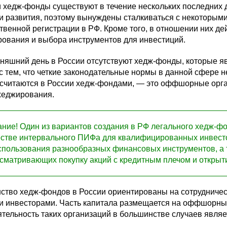
 хедж-фонды существуют в течение нескольких последних 
и развития, поэтому вынуждены сталкиваться с некоторыми
твенной регистрации в РФ. Кроме того, в отношении них д
рования и выбора инструментов для инвестиций.
дняшний день в России отсутствуют хедж-фонды, которые 
с тем, что четкие законодательные нормы в данной сфере 
 считаются в России хедж-фондами, — это оффшорные орга
хеджирования.
ние! Один из вариантов создания в РФ легального хедж-фо
естве интервального ПИФа для квалифицированных инвесто
спользования разнообразных финансовых инструментов, а 
сматривающих покупку акций с кредитным плечом и открыти
ство хедж-фондов в России ориентированы на сотрудничес
и инвесторами. Часть капитала размещается на оффшорных 
ятельность таких организаций в большинстве случаев являе