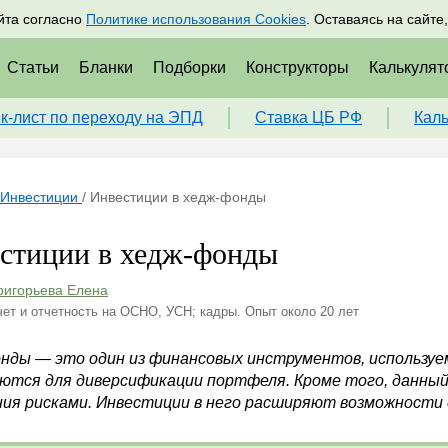
адрам
Подписаться
Пр
йта согласно
Политике использования Cookies
. Оставаясь на сайте
Статьи
Бланки
Подборки
Конструкторы
Калькулят
к-лист по переходу на ЭПД
Ставка ЦБ РФ
Кал
Инвестиции
/
Инвестиции в хедж-фонды
стиции в хедж-фонды
ригорьева Елена
чет и отчетность на ОСНО, УСН; кадры. Опыт около 20 лет
нды — это один из финансовых инструментов, используем
ются для диверсификации портфеля. Кроме того, данный
ния рисками. Инвестиции в него расширяют возможности