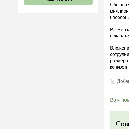
Обычно у
миллиона
населен
Размер к
показате
Вложени
сотрудни
размера 
конкрет
Добав
Вам пом
Сов