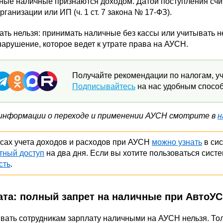
ые наличные признаются доходом. Датой поступления счит
организации или ИП (ч. 1 ст. 7 закона № 17-ФЗ).
ать нельзя: принимать наличные без кассы или учитывать 
арушение, которое ведет к утрате права на АУСН.
Получайте рекомендации по налогам, уч
Подписывайтесь
на нас удобным способ
информации о переходе и применении АУСН смотрите в
н
сах учета доходов и расходов при АУСН
можно узнать
в си
тный доступ
на два дня. Если вы хотите пользоваться сист
сть
.
ата: полный запрет на наличные при АвтоУ
вать сотрудникам зарплату наличными на АУСН нельзя. То