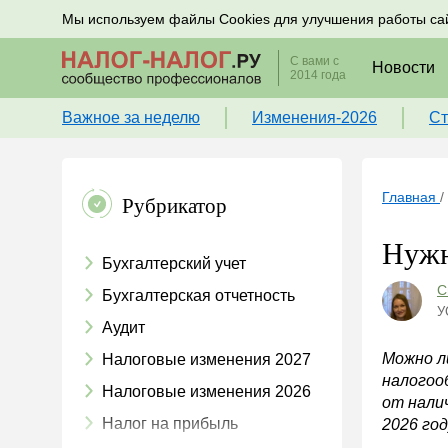
Подписывайтесь на новости по налогам, учету и к
Мы используем файлы Cookies для улучшения работы са
С вами с
Новости
2014 года
Важное за неделю
Изменения-2026
Ст
Главная
/
Рубрикатор
Нужн
Бухгалтерский учет
С
Бухгалтерская отчетность
У
Аудит
Можно л
Налоговые изменения 2027
налогоо
Налоговые изменения 2026
от налич
Налог на прибыль
2026 го