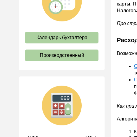
карты. П
труда
Налогова
Отпуск и время отдыха
Про стр
Оплата труда
Социальное партнерство
Календарь бухгалтера
Расхо
Ответственность и
взыскания
Возможно
Производственный
Пенсии
О
Льготы, гарантии и
т
компенсации
О
Профстандарты и
п
должностные инструкции
Ф
Трудовые книжки
Как при
Кадровые документы и
образцы
Алгоритм
Персональные данные
К
Стаж