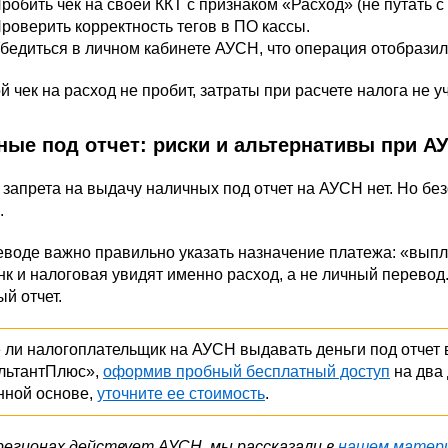
робить чек на своей ККТ с признаком «Расход» (не путать 
роверить корректность тегов в ПО кассы.
бедиться в личном кабинете АУСН, что операция отобразил
й чек на расход не пробит, затраты при расчете налога не уч
ные под отчет: риски и альтернативы при А
запрета на выдачу наличных под отчет на АУСН нет. Но бе
.
воде важно правильно указать назначение платежа: «выпла
нк и налоговая увидят именно расход, а не личный перево
й отчет.
 ли налогоплательщик на АУСН выдавать деньги под отчет
льтантПлюс»,
оформив пробный бесплатный доступ
на два 
нной основе,
уточните ее стоимость
.
 регионах действует АУСН, мы рассказали в
нашем матер