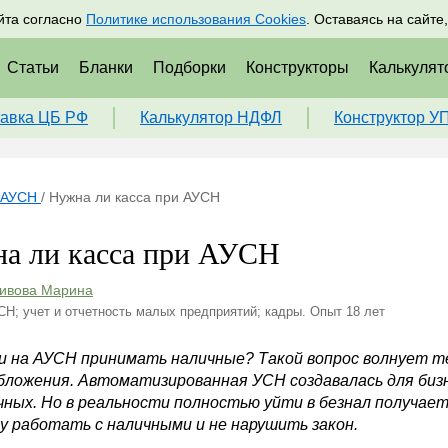
адрам
Подписаться
Пр
йта согласно
Политике использования Cookies
. Оставаясь на сайте
Статьи
Бланки
Подборки
Конструкторы
Калькулят
авка ЦБ РФ
Калькулятор НДФЛ
Конструктор У
АУСН
/
Нужна ли касса при АУСН
а ли касса при АУСН
ивова Марина
СН; учет и отчетность малых предприятий; кадры. Опыт 18 лет
и на АУСН принимать наличные? Такой вопрос волнует т
бложения. Автоматизированная УСН создавалась для биз
ных. Но в реальности полностью уйти в безнал получаетс
ду работать с наличными и не нарушить закон.