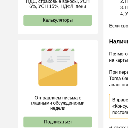
НДС, страховые взносы, УСН
П
6%, УСН 15%, НДФЛ, пени
ИП
П
У
Калькуляторы
Если сво
Налич
Прямого 
на карты
При пере
Тогда ба
авансовы
Отправляем письма с
Вправе
главными обсуждениями
«Консу
недели
постоя
Подписаться
В каких