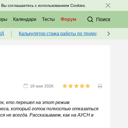
исоединяйтесь к нам в соц. сетях:
, Вы соглашаетесь с использованием Cookies.
Поиск
оры
Календари
Тесты
Форум
ПД
Калькулятор стажа работы по трудовой книжке для
18 мая 2026
ех, кто перешел на этот режим
неса, который готов полностью отказаться
я не всегда. Рассказываем, как на АУСН в