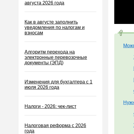
Водный налог
августа 2026 года
Экологический налог
Налог на игорный бизнес
Как в августе заполнить
уведомления по налогам и
Акцизы
взносам
Уплата налогов (взносов)
Можн
Возврат и зачет налогов
Алгоритм перехода на
электронные перевозочные
Налоговые проверки
документы (ЭПД)
Ответственность
Статистика
Изменения для бухгалтера с 1
июля 2026 года
Самозанятые
Банк
Нужн
Налоги - 2026: чек-лист
Онлайн-кассы ККТ ККМ
Блокировка счета
Налоговая реформа с 2026
МСФО
года