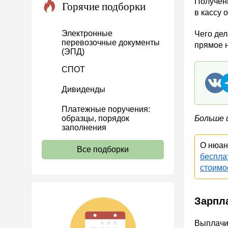
Полученн
Горячие подборки
в кассу 
Проекты
Банк касса
Электронные
Чего дел
перевозочные документы
прямое н
Расчеты
(ЭПД)
Учет затрат
СПОТ
Учет ОС и НМА
Дивиденды
Учет МПЗ
Платежные поручения:
Зарплаты и кадры
образцы, порядок
Больше 
Основы трудового
заполнения
законодательства
О нюан
Все подборки
Прием на работу и переводы
беспла
стоимо
Увольнение
Трудовой договор
Зарпл
Коллективный договор и
локальные акты
Выплачи
Рабочее время и режим