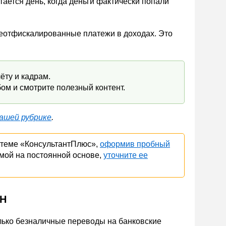
ается день, когда деньги фактически попали
неотфискалированные платежи в доходах. Это
ёту и кадрам.
ом и смотрите полезный контент.
ашей рубрике
.
стеме «КонсультантПлюс»,
оформив пробный
емой на постоянной основе,
уточните ее
СН
лько безналичные переводы на банковские