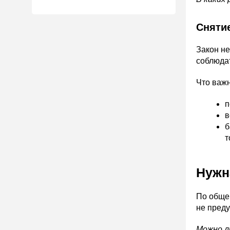
Снятие
Закон не
соблюда
Что важн
п
в
б
т
Нужн
По общем
не пред
Можно л