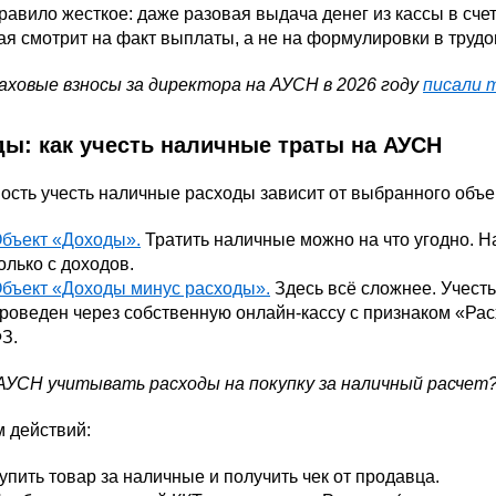
равило жесткое: даже разовая выдача денег из кассы в сч
я смотрит на факт выплаты, а не на формулировки в трудо
аховые взносы за директора на АУСН в 2026 году
писали 
ды: как учесть наличные траты на АУСН
сть учесть наличные расходы зависит от выбранного объе
бъект «Доходы».
Тратить наличные можно на что угодно. На
олько с доходов.
бъект «Доходы минус расходы».
Здесь всё сложнее. Учесть
роведен через собственную онлайн-кассу с признаком «Расхо
З.
 АУСН учитывать расходы на покупку за наличный расчет
 действий:
упить товар за наличные и получить чек от продавца.