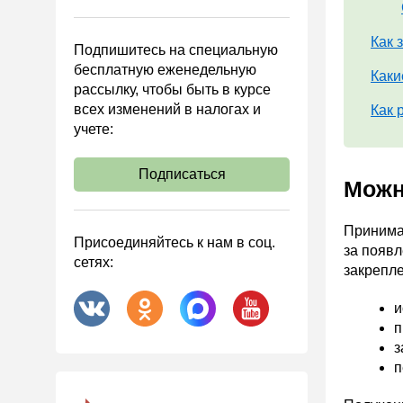
Управленческий учет
Анализ хозяйственной
Как 
Подпишитесь на специальную
деятельности (АХД)
бесплатную еженедельную
Каки
Охрана труда и аттестация
рассылку, чтобы быть в курсе
всех изменений в налогах и
Охрана труда
Как 
учете:
Валютные операции
Налоговая система РФ
Подписаться
Можн
Налоговое планирование
Финансовый контроль
Принимат
Присоединяйтесь к нам в соц.
за появл
Договоры
сетях:
закрепле
ООО
и
АО
п
Госзакупки
з
п
Инвестиции
Справочная информация