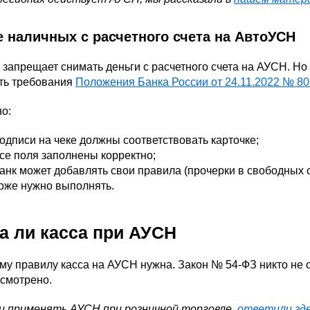
 наличных с расчетного счета на АвтоУСН
 запрещает снимать деньги с расчетного счета на АУСН. Н
ть требования
Положения Банка России от 24.11.2022 № 8
о:
одписи на чеке должны соответствовать карточке;
се поля заполнены корректно;
анк может добавлять свои правила (прочерки в свободных 
оже нужно выполнять.
а ли касса при АУСН
у правилу касса на АУСН нужна. Закон № 54-ФЗ никто не 
усмотрено.
и применять АУСН при розничной торговле,
ответили зд