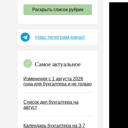
НДС
Раскрыть список рубрик
Страховые взносы 2026
Пособия
НДФЛ
Наш телеграм-канал
УСН
АУСН
Налог на имущество
Самое актуальное
Земельный налог
Транспортный налог
Изменения с 1 августа 2026
года для бухгалтера и не только
Налог на рекламу
Торговый сбор
Список дел бухгалтера на
Туристический налог
август
ЕСХН
ПСН
Календарь бухгалтера на 3-7