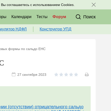
исоединяйтесь к нам в соц. сетях:
, Вы соглашаетесь с использованием Cookies.
Поиск
оры
Календари
Тесты
Форум
ькулятор НДФЛ
Конструктор УПД
овых формы по сальдо ЕНС
НС
27 сентября 2023
ии (отсутствии) отрицательного сальдо