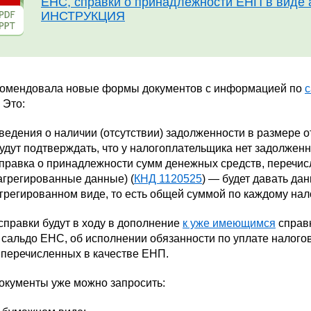
ЕНС, справки о принадлежности ЕНП в виде 
ИНСТРУКЦИЯ
омендовала новые формы документов с информацией по
. Это:
ведения о наличии (отсутствии) задолженности в размере 
удут подтверждать, что у налогоплательщика нет задолженн
правка о принадлежности сумм денежных средств, перечис
агрегированные данные) (
КНД 1120525
) — будет давать да
грегированном виде, то есть общей суммой по каждому нало
правки будут в ходу в дополнение
к уже имеющимся
справк
сальдо ЕНС, об исполнении обязанности по уплате налогов
 перечисленных в качестве ЕНП.
окументы уже можно запросить: