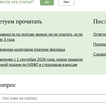
огла эта статья?
Да
Нет
етуем прочитать
Посл
давности по долгам: можно ли не платить, если
Отчётн
о 3 года
Подпис
 едином налоговом платеже физлица
Сахар
мление с 1 сентября 2026 года: новое правило
чной подачи по НДФЛ и страховым взносам
вопрос