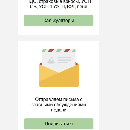
НДС, страховые взносы, УСН
6%, УСН 15%, НДФЛ, пени
ИП
Калькуляторы
Отправляем письма с
главными обсуждениями
недели
Подписаться