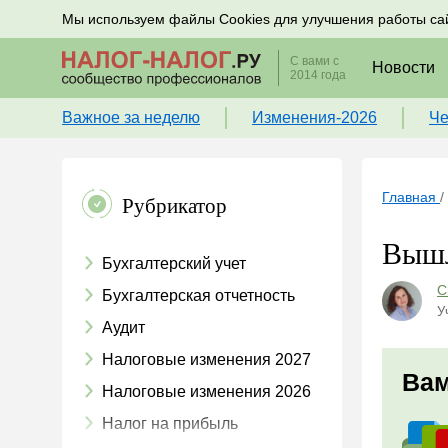
Подписывайтесь на новости по налогам, учету и к
Мы используем файлы Cookies для улучшения работы са
С вами с
Новости
2014 года
Важное за неделю
Изменения-2026
Че
Главная
/
Рубрикатор
Вышл
Бухгалтерский учет
С
Бухгалтерская отчетность
У
Аудит
Налоговые изменения 2027
Вам
Налоговые изменения 2026
Налог на прибыль