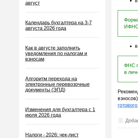
в
Водный налог
август
Экологический налог
Форма
Налог на игорный бизнес
Календарь бухгалтера на 3-7
ИФНС 
августа 2026 года
Акцизы
Уплата налогов (взносов)
в
Как в августе заполнить
Возврат и зачет налогов
уведомления по налогам и
взносам
Налоговые проверки
ФНС г
Ответственность
в лич
Алгоритм перехода на
Статистика
электронные перевозочные
документы (ЭПД)
Самозанятые
Рекоменд
взносов)
Банк
готовог
Изменения для бухгалтера с 1
Онлайн-кассы ККТ ККМ
июля 2026 года
Блокировка счета
Добав
МСФО
Налоги - 2026: чек-лист