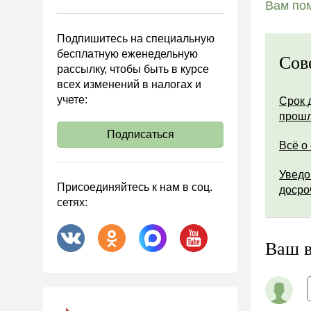
Вам пом
Управленческий учет
Анализ хозяйственной
Подпишитесь на специальную
деятельности (АХД)
бесплатную еженедельную
Сов
Охрана труда и аттестация
рассылку, чтобы быть в курсе
всех изменений в налогах и
Охрана труда
учете:
Срок 
Валютные операции
прошл
Налоговая система РФ
Подписаться
Всё о
Налоговое планирование
Финансовый контроль
Уведо
Присоединяйтесь к нам в соц.
досро
Договоры
сетях:
ООО
АО
Ваш 
Госзакупки
Инвестиции
Справочная информация