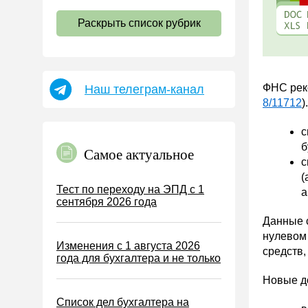
НДС
Раскрыть список рубрик
Страховые взносы 2026
Пособия
НДФЛ
ФНС рек
Наш телеграм-канал
УСН
8/11712
)
АУСН
с
Налог на имущество
б
Самое актуальное
Земельный налог
с
(
Транспортный налог
Тест по переходу на ЭПД с 1
а
сентября 2026 года
Налог на рекламу
Данные с
Торговый сбор
нулевом 
Изменения с 1 августа 2026
Туристический налог
средств,
года для бухгалтера и не только
ЕСХН
Новые д
ПСН
Список дел бухгалтера на