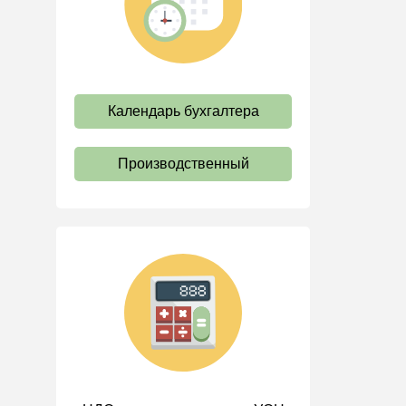
труда
Отпуск и время отдыха
Оплата труда
Социальное партнерство
Календарь бухгалтера
Ответственность и
взыскания
Производственный
Пенсии
Льготы, гарантии и
компенсации
Профстандарты и
должностные инструкции
Трудовые книжки
Кадровые документы и
образцы
Персональные данные
Стаж