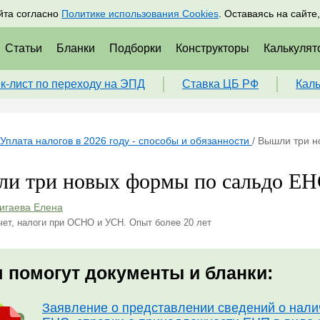
адрам
Подписаться
Пр
йта согласно
Политике использования Cookies
. Оставаясь на сайте
Статьи
Бланки
Подборки
Конструкторы
Калькулят
к-лист по переходу на ЭПД
Ставка ЦБ РФ
Кал
Уплата налогов в 2026 году - способы и обязанности
/
Вышли три н
и три новых формы по сальдо Е
игаева Елена
чет, налоги при ОСНО и УСН. Опыт более 20 лет
 помогут документы и бланки:
Заявление о представлении сведений о налич