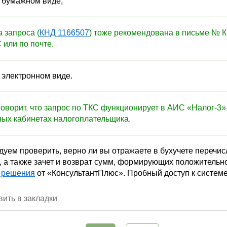
 бумажном виде;
 запроса (
КНД 1166507
) тоже рекомендована в письме № К
или по почте.
 электронном виде.
оворит, что запрос по ТКС функционирует в АИС «Налог-3» с
ных кабинетах налогоплательщика.
уем проверить, верно ли вы отражаете в бухучете перечис
, а также зачет и возврат сумм, формирующих положитель
о решения
от «КонсультантПлюс». Пробный доступ к систем
ить в закладки