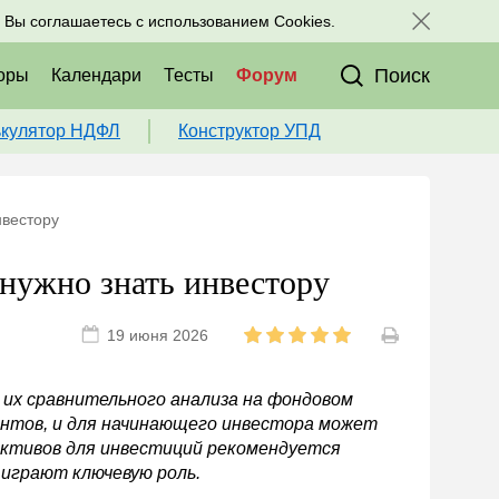
исоединяйтесь к нам в соц. сетях:
, Вы соглашаетесь с использованием Cookies.
Поиск
оры
Календари
Тесты
Форум
ькулятор НДФЛ
Конструктор УПД
нвестору
 нужно знать инвестору
19 июня 2026
их сравнительного анализа на фондовом
ентов, и для начинающего инвестора может
активов для инвестиций рекомендуется
играют ключевую роль.