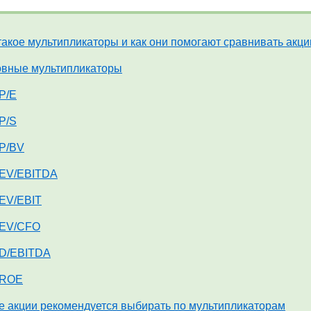
такое мультипликаторы и как они помогают сравнивать акц
вные мультипликаторы
P/E
P/S
P/BV
EV/EBITDA
EV/EBIT
EV/CFO
D/EBITDA
ROE
е акции рекомендуется выбирать по мультипликаторам