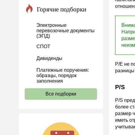
отношени
Проекты
Горячие подборки
Банк касса
Электронные
Внима
Расчеты
перевозочные документы
Напри
(ЭПД)
Учет затрат
разме
неиз
Учет ОС и НМА
СПОТ
Учет МПЗ
Дивиденды
P/E не п
Зарплаты и кадры
Платежные поручения:
разницы
Основы трудового
образцы, порядок
законодательства
заполнения
P/S
Прием на работу и переводы
Все подборки
Увольнение
P/S пред
более ст
Трудовой договор
размер ч
Коллективный договор и
иметь от
локальные акты
учитыва
Рабочее время и режим