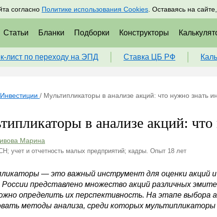
адрам
Подписаться
Пр
йта согласно
Политике использования Cookies
. Оставаясь на сайте
Статьи
Бланки
Подборки
Конструкторы
Калькулят
к-лист по переходу на ЭПД
Ставка ЦБ РФ
Кал
Инвестиции
/
Мультипликаторы в анализе акций: что нужно знать и
типликаторы в анализе акций: что
ивова Марина
СН; учет и отчетность малых предприятий; кадры. Опыт 18 лет
ликаторы — это важный инструмент для оценки акций и 
В России представлено множество акций различных эмит
ожно определить их перспективность. На этапе выбора 
овать методы анализа, среди которых мультипликаторы 