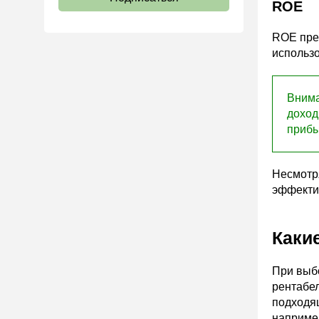
ROE
ROE пре
использ
Внима
доход
прибы
Несмотря
эффекти
Каки
При выб
рентабел
подходящ
например