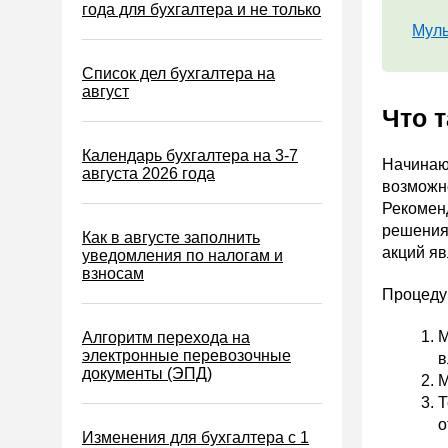
Водный налог
года для бухгалтера и не только
Муль
Экологический налог
Налог на игорный бизнес
Список дел бухгалтера на
август
Акцизы
Что 
Уплата налогов (взносов)
Календарь бухгалтера на 3-7
Начинаю
Возврат и зачет налогов
августа 2026 года
возможн
Налоговые проверки
Рекомен
решения
Ответственность
Как в августе заполнить
акций я
уведомления по налогам и
Статистика
взносам
Процедур
Самозанятые
Банк
М
Алгоритм перехода на
электронные перевозочные
в
Онлайн-кассы ККТ ККМ
документы (ЭПД)
М
Блокировка счета
Т
МСФО
о
Изменения для бухгалтера с 1