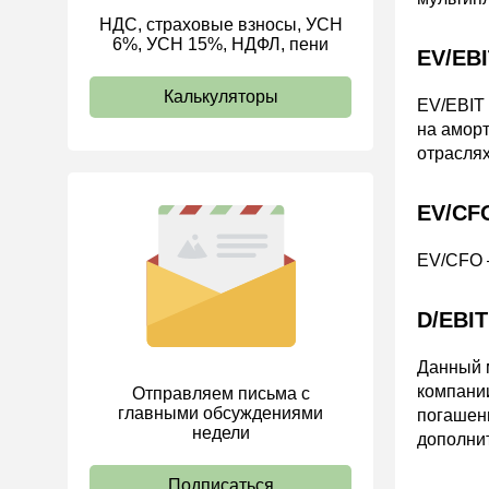
НДС, страховые взносы, УСН
ИП
6%, УСН 15%, НДФЛ, пени
EV/EBI
Калькуляторы
EV/EBIT 
на аморт
отрасля
EV/CF
EV/CFO 
D/EBI
Данный 
компани
Отправляем письма с
главными обсуждениями
погашен
недели
дополни
Подписаться