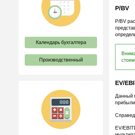
труда
P/BV
Отпуск и время отдыха
P/BV рас
Оплата труда
предста
Социальное партнерство
определи
Календарь бухгалтера
Ответственность и
взыскания
Внима
Пенсии
Производственный
стоим
Льготы, гарантии и
компенсации
EV/EB
Профстандарты и
должностные инструкции
Данный 
Трудовые книжки
прибыли
Кадровые документы и
образцы
Справедл
Персональные данные
EV/EBITD
Стаж
мультипл