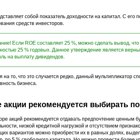
дставляет собой показатель доходности на капитал. С его
ования средств инвесторов.
ние! Если ROE составляет 25 %, можно сделать вывод, что 
ностью 25 % годовых. Данное утверждение является верны
ль на выплату дивидендов.
 на то, что это случается редко, данный мультипликатор с
вность бизнеса.
е акции рекомендуется выбирать п
оре акций рекомендуется отдавать предпочтение ценным б
ьности, низкой кредитной нагрузкой и отсутствием призна
их вариантов можно приобрести их в равных долях, выдел
, по 5 % свободного капитала. Но можно провести более у