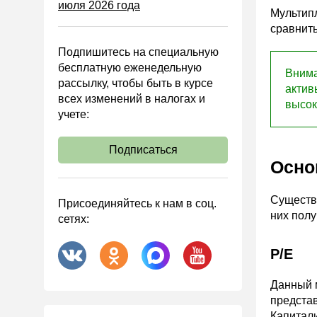
июля 2026 года
Управленческий учет
Мультип
Анализ хозяйственной
сравнить
деятельности (АХД)
Подпишитесь на специальную
Охрана труда и аттестация
бесплатную еженедельную
Внима
рассылку, чтобы быть в курсе
Охрана труда
актив
всех изменений в налогах и
высок
Валютные операции
учете:
Налоговая система РФ
Подписаться
Налоговое планирование
Осно
Финансовый контроль
Договоры
Существ
Присоединяйтесь к нам в соц.
них пол
сетях:
ООО
АО
P/E
Госзакупки
Данный м
Инвестиции
представ
Справочная информация
Капитали