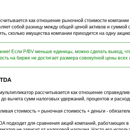
считывается как отношение рыночной стоимости компании 
вляет собой разницу между общей ценой активов и суммой
ть, сколько имущества компании приходится на одну акци
ние! Если P/BV меньше единицы, можно сделать вывод, чт
ость на бирже не достигает размера совокупной цены всех 
ITDA
мультипликатор рассчитывается как отношение справедлив
 до вычета сумм налоговых удержаний, процентов и расхо
ивая стоимость = рыночная стоимость + деньги - обязатель
A подходит для сравнения акций компаний, работающих в р
икатор не зависит от налоговой нагрузки. Часто его исполь