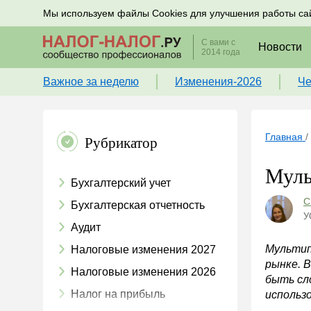
Подписывайтесь на новости по налогам, учету и к
Мы используем файлы Cookies для улучшения работы са
С вами с
Новости
2014 года
Важное за неделю
Изменения-2026
Че
Главная
/
Рубрикатор
Муль
Бухгалтерский учет
С
Бухгалтерская отчетность
У
Аудит
Мультип
Налоговые изменения 2027
рынке. 
Налоговые изменения 2026
быть сл
Налог на прибыль
использ