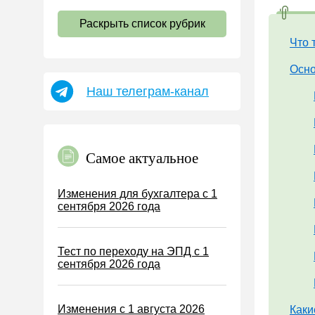
НДС
Раскрыть список рубрик
Страховые взносы 2026
Что 
Пособия
Осно
НДФЛ
Наш телеграм-канал
УСН
АУСН
Налог на имущество
Самое актуальное
Земельный налог
Транспортный налог
Изменения для бухгалтера с 1
сентября 2026 года
Налог на рекламу
Торговый сбор
Тест по переходу на ЭПД с 1
Туристический налог
сентября 2026 года
ЕСХН
ПСН
Изменения с 1 августа 2026
Каки