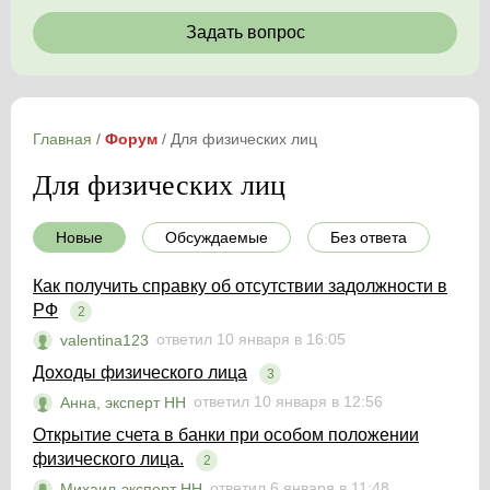
Задать вопрос
Главная
/
Форум
/
Для физических лиц
Для физических лиц
Новые
Обсуждаемые
Без ответа
Как получить справку об отсутствии задолжности в
РФ
2
ответил 10 января в 16:05
valentina123
Доходы физического лица
3
ответил 10 января в 12:56
Анна, эксперт НН
Открытие счета в банки при особом положении
физического лица.
2
ответил 6 января в 11:48
Михаил-эксперт НН