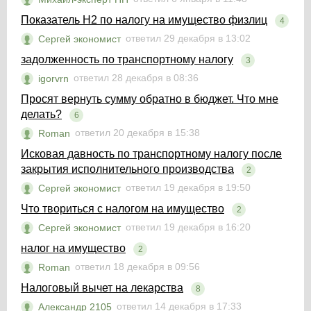
Показатель Н2 по налогу на имущество физлиц
4
ответил 29 декабря в 13:02
Сергей экономист
задолженность по транспортному налогу
3
ответил 28 декабря в 08:36
igorvrn
Просят вернуть сумму обратно в бюджет. Что мне
делать?
6
ответил 20 декабря в 15:38
Roman
Исковая давность по транспортному налогу после
закрытия исполнительного производства
2
ответил 19 декабря в 19:50
Сергей экономист
Что твориться с налогом на имущество
2
ответил 19 декабря в 16:20
Сергей экономист
налог на имущество
2
ответил 18 декабря в 09:56
Roman
Налоговый вычет на лекарства
8
ответил 14 декабря в 17:33
Александр 2105