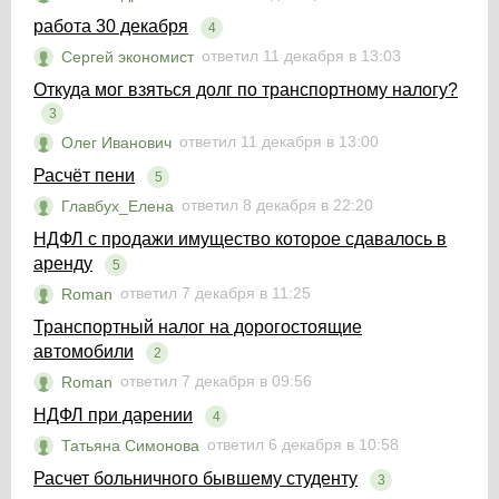
работа 30 декабря
4
ответил 11 декабря в 13:03
Сергей экономист
Откуда мог взяться долг по транспортному налогу?
3
ответил 11 декабря в 13:00
Олег Иванович
Расчёт пени
5
ответил 8 декабря в 22:20
Главбух_Елена
НДФЛ с продажи имущество которое сдавалось в
аренду
5
ответил 7 декабря в 11:25
Roman
Транспортный налог на дорогостоящие
автомобили
2
ответил 7 декабря в 09:56
Roman
НДФЛ при дарении
4
ответил 6 декабря в 10:58
Татьяна Симонова
Расчет больничного бывшему студенту
3