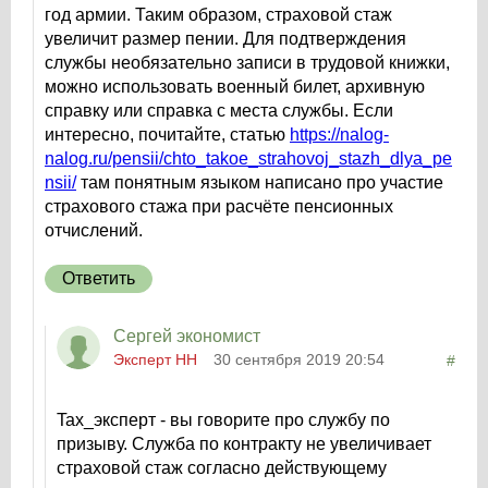
год армии. Таким образом, страховой стаж
увеличит размер пении. Для подтверждения
службы необязательно записи в трудовой книжки,
можно использовать военный билет, архивную
справку или справка с места службы. Если
интересно, почитайте, статью
https://nalog-
nalog.ru/pensii/chto_takoe_strahovoj_stazh_dlya_pe
nsii/
там понятным языком написано про участие
страхового стажа при расчёте пенсионных
отчислений.
Ответить
Сергей экономист
Эксперт НН
30 сентября 2019 20:54
#
Tax_эксперт - вы говорите про службу по
призыву. Служба по контракту не увеличивает
страховой стаж согласно действующему