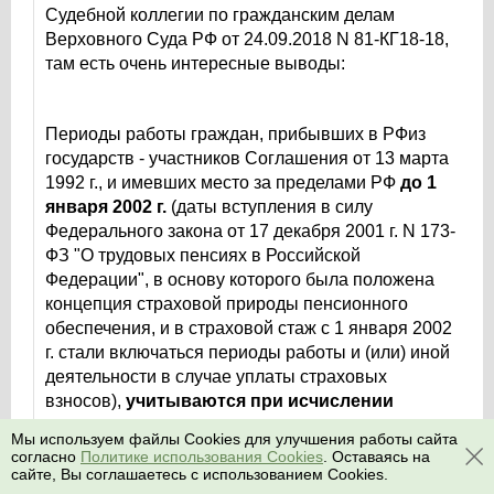
Судебной коллегии по гражданским делам
Верховного Суда РФ от 24.09.2018 N 81-КГ18-18,
там есть очень интересные выводы:
Периоды работы граждан, прибывших в РФиз
государств - участников Соглашения от 13 марта
1992 г., и имевших место за пределами РФ
до 1
января 2002 г.
(даты вступления в силу
Федерального закона от 17 декабря 2001 г. N 173-
ФЗ "О трудовых пенсиях в Российской
Федерации", в основу которого была положена
концепция страховой природы пенсионного
обеспечения, и в страховой стаж с 1 января 2002
г. стали включаться периоды работы и (или) иной
деятельности в случае уплаты страховых
взносов),
учитываются при исчислении
страхового стажа в целях определения права
Мы используем файлы Cookies для улучшения работы сайта
на пенсию независимо от уплаты страховых
согласно
Политике использования Cookies
. Оставаясь на
взносов
.
сайте, Вы соглашаетесь с использованием Cookies.