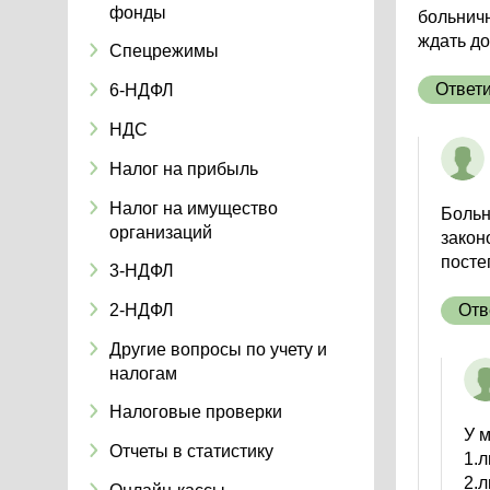
фонды
больничн
ждать до
Спецрежимы
Ответ
6-НДФЛ
НДС
Налог на прибыль
Налог на имущество
Больн
организаций
закон
посте
3-НДФЛ
2-НДФЛ
Отв
Другие вопросы по учету и
налогам
Налоговые проверки
У 
Отчеты в статистику
1.л
2.л