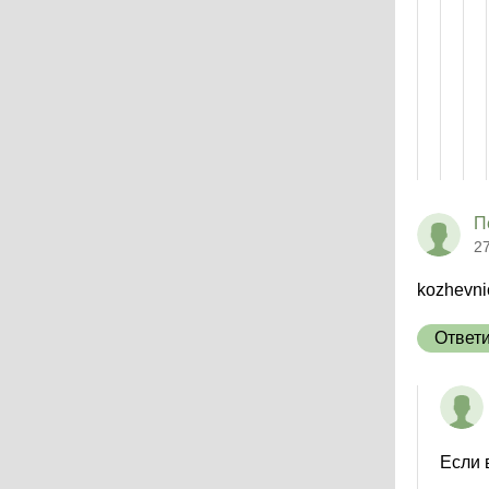
П
2
kozhevni
Ответ
Если 