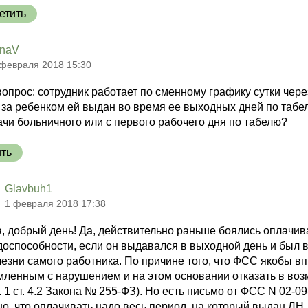
етить
inaV
 февраля 2018 15:30
вопрос: сотрудник работает по сменному графику сутки чере
 за ребенком ей выдан во время ее выходных дней по табел
чи больничного или с первого рабочего дня по табелю?
ить
Glavbuh1
1 февраля 2018 17:38
, добрый день! Да, действительно раньше боялись оплачива
доспособности, если он выдавался в выходной день и был вы
лезни самого работника. По причине того, что ФСС якобы в
ленным с нарушением и на этом основании отказать в воз
ч. 1 ст. 4.2 Закона № 255-ФЗ). Но есть письмо от ФСС N 02-09
но, что оплачивать надо весь период, на который выдан ЛН,