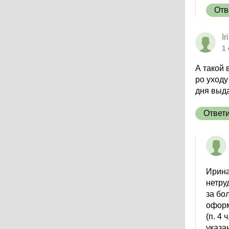
Отв
Ir
1
А такой 
ро уходу
дня выда
Ответ
Ирина
нетру
за бо
оформ
(п. 4 
указа