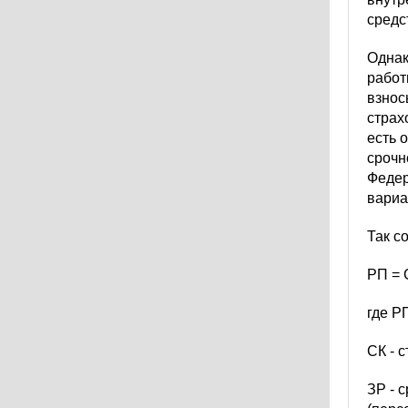
средс
Однак
работ
взнос
страх
есть 
срочн
Федер
вариа
Так с
РП = 
где Р
СК - 
ЗР - 