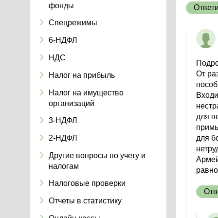
фонды
Ответ
Спецрежимы
6-НДФЛ
НДС
Подроб
От ра
Налог на прибыль
пособ
Налог на имущество
Входи
организаций
нестр
для п
3-НДФЛ
примы
2-НДФЛ
для б
нетру
Другие вопросы по учету и
Армей
налогам
равно
Налоговые проверки
Отв
Отчеты в статистику