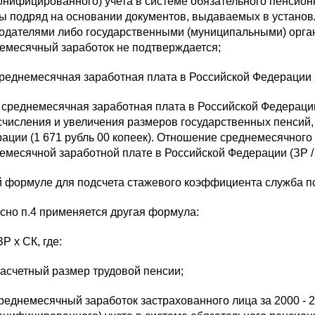
онифицированного) учета в системе обязательного пенсион
ы подряд на основании документов, выдаваемых в устано
одателями либо государственными (муниципальными) орга
емесячный заработок не подтверждается;
среднемесячная заработная плата в Российской Федерации з
 среднемесячная заработная плата в Российской Федерации 
счисления и увеличения размеров государственных пенсий
ации (1 671 рубль 00 копеек). Отношение среднемесячного 
емесячной заработной плате в Российской Федерации (ЗР / 
й формуле для подсчета стажевого коэффициента служба п
сно п.4 применяется другая формула:
Р x СК, где:
расчетный размер трудовой пенсии;
среднемесячный заработок застрахованного лица за 2000 -