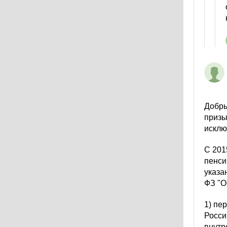
Добры
призы
исклю
С 201
пенси
указа
ФЗ "О
1) пе
Росси
внутр