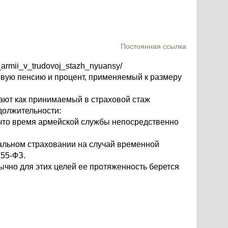
Постоянная ссылка
v_armii_v_trudovoj_stazh_nyuansy/
ховую пенсию и процент, применяемый к размеру
вают как принимаемый в страховой стаж
должительности:
й, что время армейской службы непосредственно
циальном страховании на случай временной
255-ФЗ.
ычно для этих целей ее протяженность берется