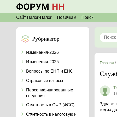
Сайт Налог-Налог
Новичкам
Поиск
Рубрикатор
Изменения-2026
Изменения-2025
Главная
/
Вопросы по ЕНП и ЕНС
Служб
Страховые взносы
Т
Персонифицированные
1
сведения
Здравств
Отчетность в СФР (ФСС)
год за д
Отчетность в налоговую и