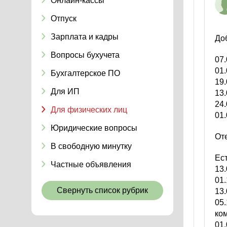
Онлайн-кассы
Отпуск
Зарплата и кадры
Доб
Вопросы бухучета
07.
01.
Бухгалтерское ПО
19
Для ИП
13.
24.
Для физических лиц
01
Юридические вопросы
От
В свободную минутку
Ест
Частные объявления
13
01
Свернуть список рубрик
13
05
ко
01