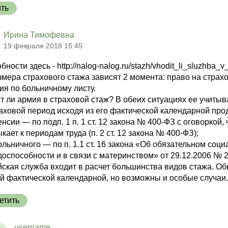
ить
Ирина Тимофевна
19 февраля 2018 15:45
ности здесь - http://nalog-nalog.ru/stazh/vhodit_li_sluzhba_
змера страхового стажа зависят 2 момента: право на стра
ия по больничному листу.
т ли армия в страховой стаж? В обеих ситуациях ее учиты
аховой период исходя из его фактической календарной про
енсии — по подп. 1 п. 1 ст. 12 закона № 400-ФЗ с оговорко
кает к периодам труда (п. 2 ст. 12 закона № 400-ФЗ);
ольничного — по п. 1.1 ст. 16 закона «Об обязательном со
доспособности и в связи с материнством» от 29.12.2006 № 
ская служба входит в расчет большинства видов стажа. Об
й фактической календарной, но возможны и особые случаи.
етить
username