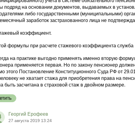
онифицированного) учета в системе обязательного пенсион
ы подряд на основании документов, выдаваемых в устано
одателями либо государственными (муниципальными) орга
емесячный заработок застрахованного лица не подтвержда
стажевый коэффициент.
той формулы при расчете стажевого коэффициента служба п
егда на практике выгодно применять именно вторую формулу
онера применяется первая. Но по закону пенсионер должен
о этого Постановление Конституционного Суда РФ от 29.01
человеку не хватает стажа для приобретения права на пенси
а быть засчитана в страховой стаж в двойном размере.
етить
Георгий Ерофеев
27 августа 2019 13:24