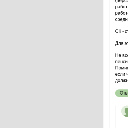
(перс
работ
работ
средн
СК - 
Для э
Не вс
пенси
Помим
если 
должн
Отв