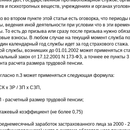
тв и психотропных веществ, учреждениях и органах уголовн
о во втором пункте этой статьи есть оговорка, что перио
ы, ведения иной деятельности при условии что в эти врем
ы. То есть до призыва или сразу после призыва нужно обяза
овые взносы. В любом случае на текущий момент служба по
один календарный год службы идет за год страхового стажа. 
ой службы, возникших до 01.01.2002 может применяться ста
альный закон от 17.12.2001 N 173-ФЗ, а точнее ее пункты 
нта расчета размера трудовой пенсии.
огласно п.3 может применяться следующая формула:
СК x ЗР / ЗП x СЗП,
П - расчетный размер трудовой пенсии;
стажевый коэффициент (не более 0,75)
среднемесячный заработок застрахованного лица за 2000 -