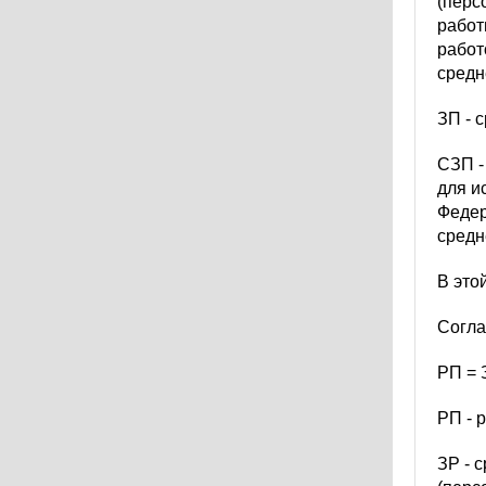
(перс
работ
работ
средн
ЗП - 
СЗП -
для и
Федер
средн
В это
Согла
РП = З
РП - 
ЗР - 