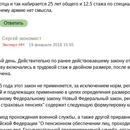
отца и так набирается 25 лет общего и 12,5 стажа по специ
нему армию нет смысла.
Ответить
Сергей экономист
Эксперт НН
19 февраля 2018 15:55
й день. Действительно по ранее действовавшему закону от
ву включались в трудовой стаж в двойном размере, после 
чена.
5 года этот закон не применяется, за исключением норм, 
й и подлежащих применению в целях определения размеров
нному Федеральному закону. Новый Федеральный закон, ре
 страховых пенсиях" содержит следующую формулировку ка
риод прохождения военной службы, а также другой приравн
йской Федерации "О пенсионном обеспечении лиц, проходи
енних дел, Государственной противопожарной службе, орга