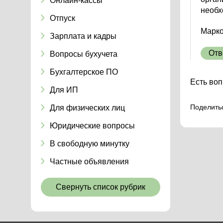
Онлайн-кассы
необх
Отпуск
Марко
Зарплата и кадры
Отв
Вопросы бухучета
Бухгалтерское ПО
Есть воп
Для ИП
Поделить
Для физических лиц
Юридические вопросы
В свободную минутку
Частные объявления
Свернуть список рубрик