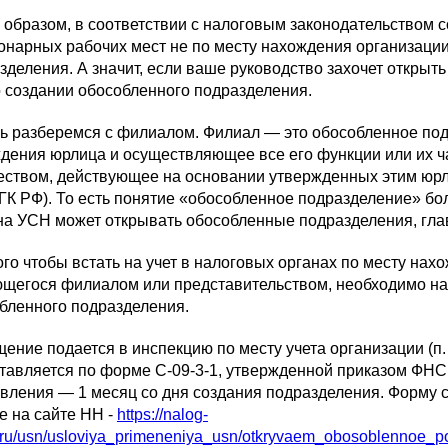
 образом, в соответствии с налоговым законодательством с
онарных рабочих мест не по месту нахождения организаци
зделения. А значит, если ваше руководство захочет открыть 
о создании обособленного подразделения.
ь разберемся с филиалом. Филиал — это обособленное по
дения юрлица и осуществляющее все его функции или их ч
ством, действующее на основании утвержденных этим юрли
5 ГК РФ). То есть понятие «обособленное подразделение» бо
а УСН может открывать обособленные подразделения, глав
ого чтобы встать на учет в налоговых органах по месту на
щегося филиалом или представительством, необходимо на
бленного подразделения.
ение подается в инспекцию по месту учета организации (п. 4 с
тавляется по форме С-09-3-1, утвержденной приказом ФНС
вления — 1 месяц со дня создания подразделения. Форму с
е на сайте НН -
https://nalog-
.ru/usn/usloviya_primeneniya_usn/otkryvaem_obosoblennoe_po