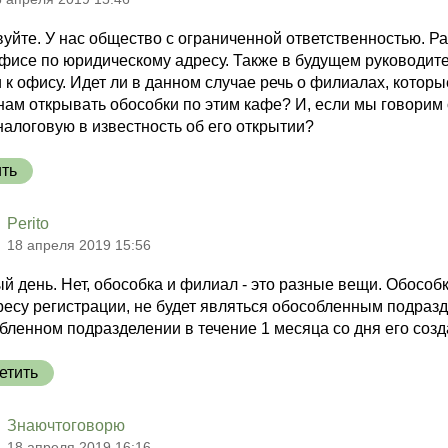
вуйте. У нас общество с ограниченной ответственностью. 
исе по юридическому адресу. Также в будущем руководите
 к офису. Идет ли в данном случае речь о филиалах, котор
ам открывать обособки по этим кафе? И, если мы говорим 
налоговую в известность об его открытии?
ить
Perito
18 апреля 2019 15:56
й день. Нет, обособка и филиал - это разные вещи. Обосо
ресу регистрации, не будет являться обособленным подраз
бленном подразделении в течение 1 месяца со дня его созд
етить
Знаючтоговорю
18 апреля 2019 16:16