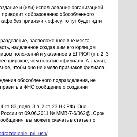
оздание и (или) использование организацией
и приводит к образованию обособленного
кафе без привязки к офису, то тут будет идти
дразделение, расположенное вне места
асть, наделенное создавшим его юрлицом
цом положений и указанное в ЕГРЮЛ (пп. 2, 3
лее широкое, чем понятие «филиал». А значит,
ное, чтобы оно не имело признаков филиала.
хождения обособленного подразделения, не
править в ФНС сообщение о создании
т. 83, подп. 3 п. 2 ст. 23 НК РФ). Оно
 России от 09.06.2011 № ММВ-7-6/362@. Срок
ообщения вы можете скачать в статье по
drazdelenie_pri_usn/