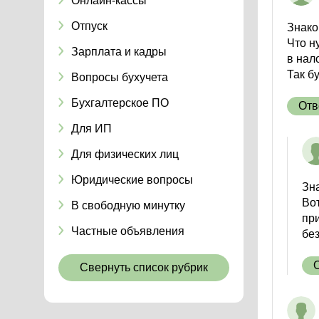
Онлайн-кассы
Отпуск
Знако
Что н
Зарплата и кадры
в нал
Так б
Вопросы бухучета
Бухгалтерское ПО
Отв
Для ИП
Для физических лиц
Юридические вопросы
Зн
Вот
В свободную минутку
при
Частные объявления
без
Свернуть список рубрик