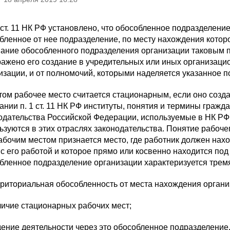
2 ст. 11 НК РФ установлено, что обособленное подразделен
бленное от нее подразделение, по месту нахождения котор
ание обособленного подразделения организации таковым п
ражено его создание в учредительных или иных организац
изации, и от полномочий, которыми наделяется указанное п
том рабочее место считается стационарным, если оно созда
ании п. 1 ст. 11 НК РФ институты, понятия и термины гражд
одательства Российской Федерации, используемые в НК РФ,
ьзуются в этих отраслях законодательства. Понятие рабочег
абочим местом признается место, где работник должен нахо
 с его работой и которое прямо или косвенно находится по
бленное подразделение организации характеризуется трем
риториальная обособленность от места нахождения органи
ичие стационарных рабочих мест;
ение деятельности через это обособленное подразделение