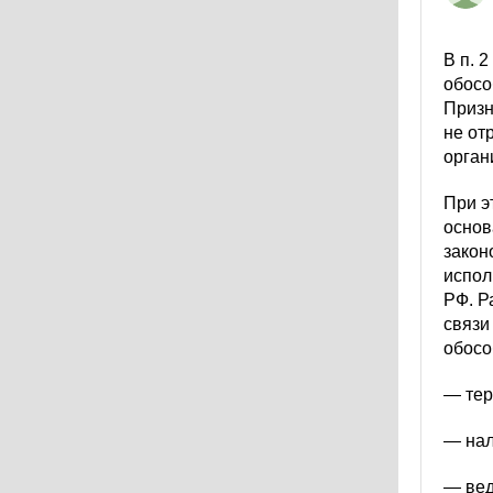
В п. 
обосо
Призн
не от
орган
При э
основ
закон
испол
РФ. Р
связи
обосо
— тер
— нал
— вед