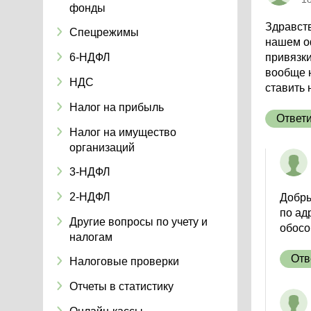
фонды
Здравст
Спецрежимы
нашем оф
6-НДФЛ
привязки
вообще н
НДС
ставить 
Налог на прибыль
Ответ
Налог на имущество
организаций
3-НДФЛ
2-НДФЛ
Добры
по ад
Другие вопросы по учету и
обосо
налогам
Отв
Налоговые проверки
Отчеты в статистику