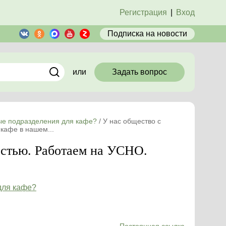
Регистрация
|
Вход
Подписка
на новости
или
Задать вопрос
ые подразделения для кафе?
/
У нас общество с
кафе в нашем...
остью. Работаем на УСНО.
для кафе?