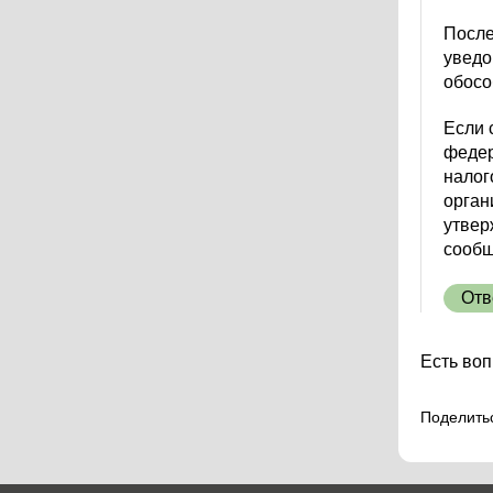
После
уведо
обосо
Если 
федер
налог
орган
утвер
сообщ
Отв
Есть воп
Поделить