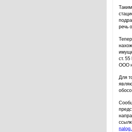
Таким
стаци
подра
речь 
Тепер
нахож
имуще
ст. 5
ООО н
Для т
являю
обосо
Сообщ
предс
напра
ссылк
nalog