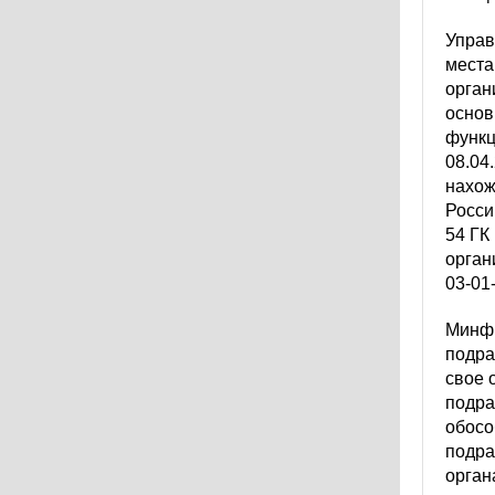
Управ
места
орган
основ
функц
08.04
нахож
Росси
54 ГК
орган
03-01-
Минфи
подра
свое 
подра
обосо
подра
орган