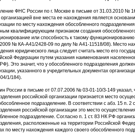
ление ФНС России по г. Москве в письме от 31.03.2010 № 1
 организацией вне места ее нахождения является основани
изации по месту нахождения обособленного подразделения
ным квалифицирующим признаком создания обособленного 
ионирование или способность к такому функционированию 
.2009 № КА-А41/2428-09 по делу № А41-11518/08). Место 
дения юридического лица следует считать место его госуд
йской Федерации путем указания наименования населенного 
 РФ). Это значит, что у обособленного подразделения долже
изации, указанного в учредительных документах организац
04/1/184).
н России в письме от 07.07.2006 № 03-01-10/3-149 указал,
зделения российской организации признается место осущес
обособленное подразделение. В соответствии с абз. 15 п. 2
зделения российской организации это место осуществления
бленное подразделение. Согласно п. 1 ст. 83 НК РФ органи
зделения, расположенные на территории Российской Федер
ах по месту нахождения каждого своего обособленного под