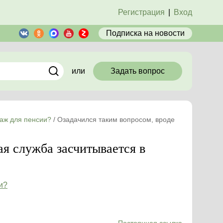
Регистрация
|
Вход
Подписка
на новости
или
Задать вопрос
таж для пенсии?
/
Озадачился таким вопросом, вроде
ая служба засчитывается в
и?