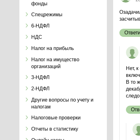
фонды
Озадачил
Спецрежимы
засчитыв
6-НДФЛ
Ответ
НДС
Налог на прибыль
Налог на имущество
организаций
Нет, 
включ
3-НДФЛ
В то 
2-НДФЛ
декаб
следо
Другие вопросы по учету и
налогам
Отв
Налоговые проверки
Отчеты в статистику