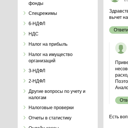
фонды
Здравств
Спецрежимы
вычет на
6-НДФЛ
Ответ
НДС
Налог на прибыль
Налог на имущество
организаций
Приве
несов
3-НДФЛ
расхо
2-НДФЛ
Поэто
Анало
Другие вопросы по учету и
налогам
Отв
Налоговые проверки
Есть воп
Отчеты в статистику