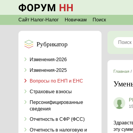
Сайт Налог-Налог
Новичкам
Поиск
Рубрикатор
Изменения-2026
Изменения-2025
Главная
/
Вопросы по ЕНП и ЕНС
Умень
Страховые взносы
P
Персонифицированные
1
сведения
Отчетность в СФР (ФСС)
Здравств
эту сумм
Отчетность в налоговую и