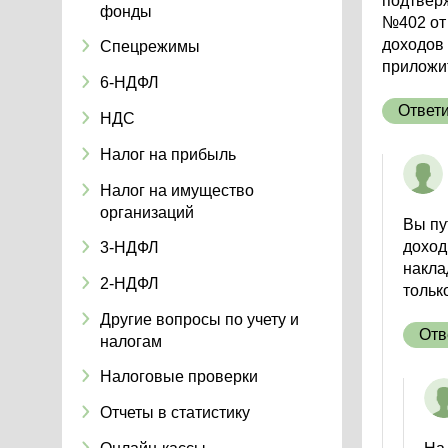
подтвер
фонды
№402 от 
доходов
Спецрежимы
приложи
6-НДФЛ
Ответ
НДС
Налог на прибыль
Налог на имущество
организаций
Вы пу
доход
3-НДФЛ
накла
2-НДФЛ
тольк
Другие вопросы по учету и
Отв
налогам
Налоговые проверки
Отчеты в статистику