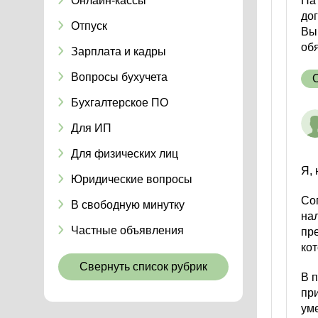
Онлайн-кассы
На 
дог
Отпуск
Вы 
обя
Зарплата и кадры
Вопросы бухучета
Бухгалтерское ПО
Для ИП
Для физических лиц
Я, 
Юридические вопросы
Со
В свободную минутку
на
Частные объявления
пр
ко
Свернуть список рубрик
В 
пр
ум