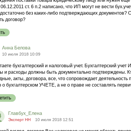
ждения поставки товара юридическому лицу или нужен еще 
06.12.2011 ст. 6 п.2 написано, что ИП могут не вести бух.уч
 достаточно без каких-либо подтверждающих документов? С
ть договор?
ить
Анна Белова
10 июля 2018 10:09
таете бухгалтерский и налоговый учет. Бухгалтерский учет 
ы и расходы должны быть документально подтверждены. Кт
дные, акты, договора, все, что сопровождает деятельность
о о бухгалтерском УЧЕТЕ, а не о праве не составлять перв
етить
Главбух_Елена
Эксперт НН
10 июля 2018 12:51