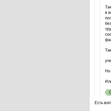
Та
в 
по
бе
тр
со
фа
Так
уче
Но 
Или
Есть воп