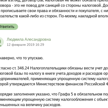
мой взгляд, договор Вас налоговая не может обязать прило
овора - это не повод для санкций со стороны налоговой. Дог
прописываете свои права и обязанности и покупателя, с ни
зательств какой-либо из сторон. По-моему, накладной впол
Ответить
Людмила Алесандровна
12 февраля 2019 16:29
наверно, что то упускаю.
гласно ст. 346.24 Налогоплательщики обязаны вести учет д
логовой базы по налогу в книге учета доходов и расходов 
едпринимателей, применяющих упрощенную систему налого
торой утверждаются Министерством финансов Российской 
порядке заполнения указано, что Графа 5 в обязательном п
именяющим упрощенную систему налогообложения с объект
еньшенных на величину расходов.