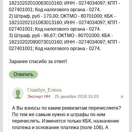
18210202010063010160; ИНН - 0274034097; КПП -
027401001; Код налогового органа - 0274.
2) Штраф, руб - 170,00; ОКТМО - 80701000; КБК -
18210202101083013160; ИНН - 0274034097; КПП -
027401001; Код налогового органа - 0274.
3) Штраф, руб - 96,67; ОКТМО - 80701000; КБК -
18210202090073010160; ИНН - 0274034097; КПП -
027401001; Код налогового органа - 0274.
Заранее спасибо за ответ!
Ответить
Главбух_Елена
Эксперт НН
25 декабря 2018 15:03
#
А Вы взносы по каким реквизитам перечисляете?
По тем же самым нужно и штрафы по ним
перечислять. Изменятся только КБК, назначение
платежа и основание платежа (поле 106). А