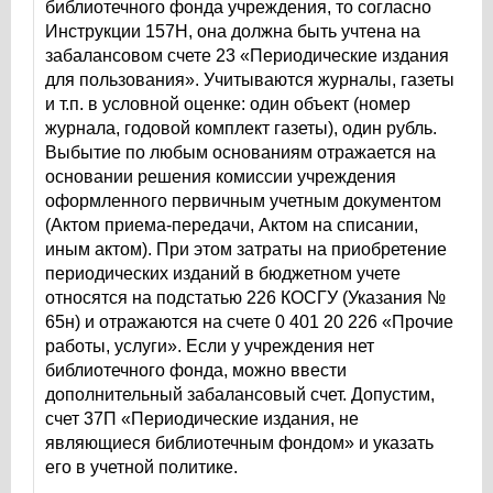
библиотечного фонда учреждения, то согласно
Инструкции 157Н, она должна быть учтена на
забалансовом счете 23 «Периодические издания
для пользования». Учитываются журналы, газеты
и т.п. в условной оценке: один объект (номер
журнала, годовой комплект газеты), один рубль.
Выбытие по любым основаниям отражается на
основании решения комиссии учреждения
оформленного первичным учетным документом
(Актом приема-передачи, Актом на списании,
иным актом). При этом затраты на приобретение
периодических изданий в бюджетном учете
относятся на подстатью 226 КОСГУ (Указания №
65н) и отражаются на счете 0 401 20 226 «Прочие
работы, услуги». Если у учреждения нет
библиотечного фонда, можно ввести
дополнительный забалансовый счет. Допустим,
счет 37П «Периодические издания, не
являющиеся библиотечным фондом» и указать
его в учетной политике.