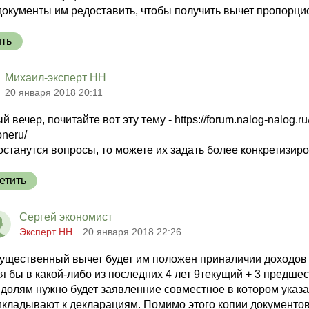
документы им редоставить, чтобы получить вычет пропорц
ить
Михаил-эксперт НН
20 января 2018 20:11
 вечер, почитайте вот эту тему - https://forum.nalog-nalog.ru/3
oneru/
останутся вопросы, то можете их задать более конкретизир
етить
Сергей экономист
Эксперт НН
20 января 2018 22:26
ущественный вычет будет им положен приналичии доходов о
я бы в какой-либо из последних 4 лет 9текущий + 3 предше
долям нужно будет заявленние совместное в котором указат
икладывают к декларациям. Помимо этого копии документов