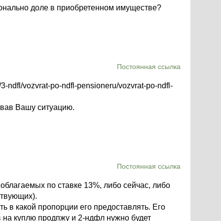
ионально доле в приобретенном имуществе?
Постоянная ссылка
-ndfl/vozvrat-po-ndfl-pensioneru/vozvrat-po-ndfl-
овав Вашу ситуацию.
Постоянная ссылка
благаемых по ставке 13%, либо сейчас, либо
ствующих).
ь в какой пропорции его предоставлять. Его
 на куплю продпжу и 2-ндфл нужно будет