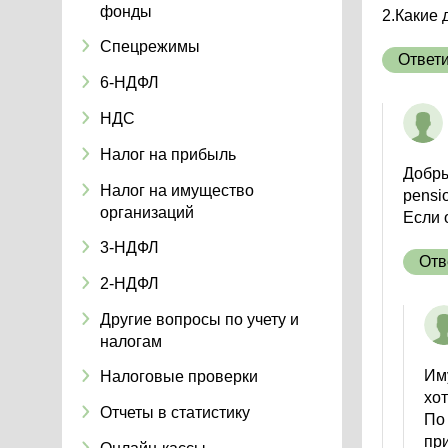
фонды
2.Какие 
Спецрежимы
Ответ
6-НДФЛ
НДС
Налог на прибыль
Добрый
Налог на имущество
pensi
организаций
Если 
3-НДФЛ
Отв
2-НДФЛ
Другие вопросы по учету и
налогам
Им
Налоговые проверки
хот
Отчеты в статистику
По 
пр